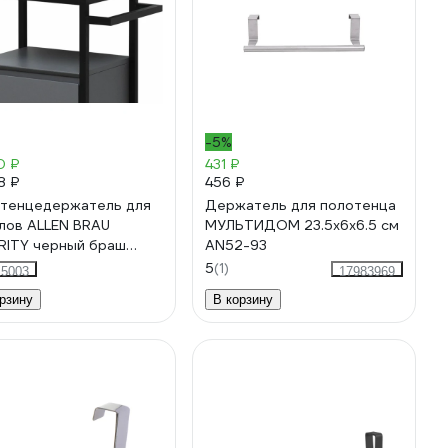
-5%
0 ₽
431 ₽
8 ₽
456 ₽
тенцедержатель для
Держатель для полотенца
лов ALLEN BRAU
МУЛЬТИДОМ 23.5х6х6.5 см
RITY черный браш
AN52-93
4331 1.31008.BB
5
(1)
15003
17983969
рзину
В корзину