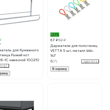
-27%
₽
67 ₽
92 ₽
₽
Держатели для полотенец
атель для бумажного
VETTA 5 шт, металл 444-
тенца Рыжий кот
147
8-1C навесной 100210
5
(7)
24912513
75247
В корзину
рзину