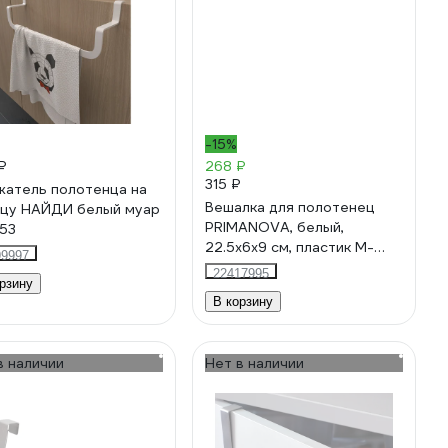
-15%
₽
268 ₽
315 ₽
атель полотенца на
Вешалка для полотенец
цу НАЙДИ белый муар
PRIMANOVA, белый,
53
22.5x6х9 см, пластик M-
99997
B30-01
22417995
рзину
В корзину
в наличии
Нет в наличии