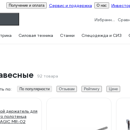
Сервис и поддержка
Инвесто
Получение и оплата
О нас
Избранное
трика
Силовая техника
Станки
Спецодежда и СИЗ
авесные
92 товара
ь по:
По популярности
Отзывам
Рейтингу
Цене