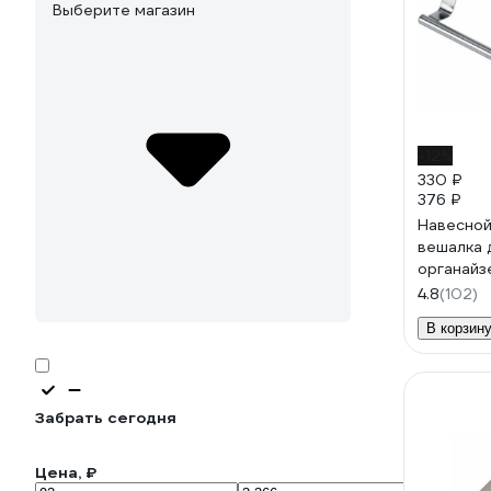
Выберите магазин
-12%
330 ₽
376 ₽
Навесной
вешалка 
органайз
Home не
4.8
(102)
608003
В корзин
Забрать сегодня
Цена, ₽