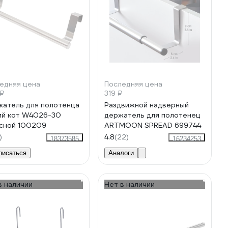
едняя цена
Последняя цена
 ₽
319 ₽
атель для полотенца
Раздвижной надверный
й кот W4026-30
держатель для полотенец
сной 100209
ARTMOON SPREAD 699744
)
4.8
(22)
18373585
16234253
писаться
Аналоги
в наличии
Нет в наличии