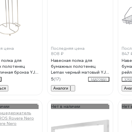
я цена
Последняя цена
Посл
808 ₽
847 
 полка для
Навесная полка для
Наве
х полотенец
бумажных полотенец
бума
тичная бронза YJ-
Lemax черный матовый YJ-
рей
G218 BL
"Лоф
5
(17)
16822891
325
171
ься
Аналоги
Ана
личии
Нет в наличии
Нет 