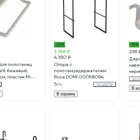
-23%
-19%
3 366 ₽
238 
4 390 ₽
Держ
для полотенец
Опора с
наве
VA бежевый,
полотенцедержателем
нерж
см, пластик M-
Roca DOMI 00068094
353
5
(4)
28249736
В ко
у
В корзину