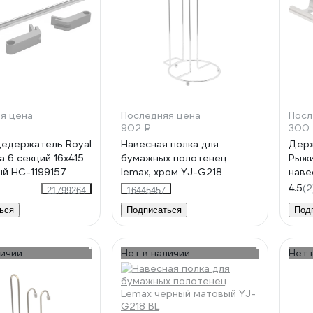
я цена
Последняя цена
Посл
902 ₽
300
едержатель Royal
Навесная полка для
Держ
а 6 секций 16x415
бумажных полотенец
Рыжи
ый НС-1199157
lemax, хром YJ-G218
наве
4.5
(2
21799264
16445457
ься
Подписаться
Под
личии
Нет в наличии
Нет 