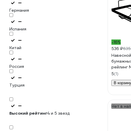
Германия
Испания
-16%
Китай
536 ₽
635
Навесной
бумажных
Россия
рейлинг
"Лофт" 3
5
(1)
157
В корзин
Турция
Нет в на
Высокий рейтинг
4 и 5 звезд