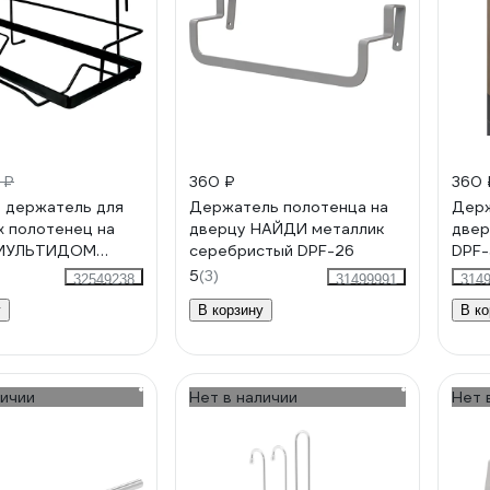
 ₽
360 ₽
360 
 держатель для
Держатель полотенца на
Держ
 полотенец на
дверцу НАЙДИ металлик
двер
 МУЛЬТИДОМ
серебристый DPF-26
DPF-
0x20x10 см DA52-
5
(3)
32549238
31499991
314
у
В корзину
В ко
личии
Нет в наличии
Нет 