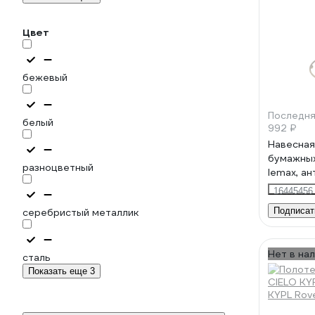
Цвет
бежевый
Последня
белый
992 ₽
Навесная
бумажны
разноцветный
lemax, ан
G218 AB
16445456
Подписат
серебристый металлик
Нет в на
сталь
Показать еще 3