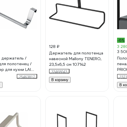
-6%
128 ₽
3 28
3 50
Держатель для полотенца
 держатель /
Поло
навесной Mallony TENERO,
для полотенец /
пена
23,5x6,5 см 107142
ер для кухни LAIMA
PRIO
33468043
ржавеющая сталь
0027
25463817
237
В корзину
у
В ко