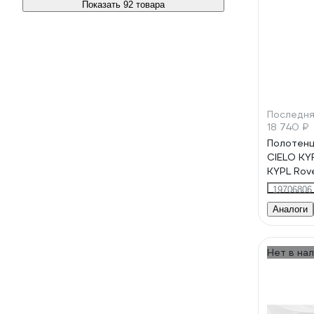
Показать 92 товара
Последня
18 740 ₽
Полотен
CIELO KY
KYPL Rov
19706806
Аналоги
Нет в на