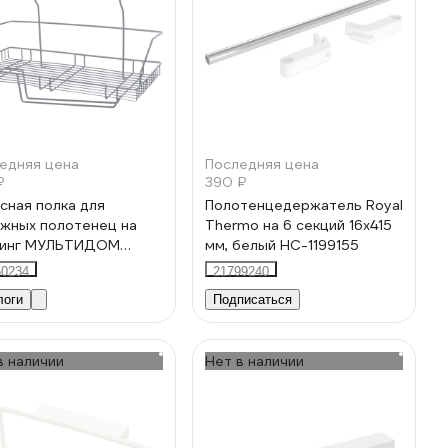
едняя цена
Последняя цена
₽
390 ₽
сная полка для
Полотенцедержатель Royal
жных полотенец на
Thermo на 6 секций 16x415
линг МУЛЬТИДОМ
мм, белый НС-1199155
т" 37.5x19x31 см DA52-
50234
21799240
логи
Подписаться
в наличии
Нет в наличии