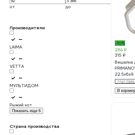
от
до
Производители
-10%
LAIMA
284 ₽
315 ₽
Вешалка 
VETTA
PRIMANO
22.5x6х9 
B30-09
22417989
МУЛЬТИДОМ
В корзин
Рыжий кот
Показать еще 6
Страна производства