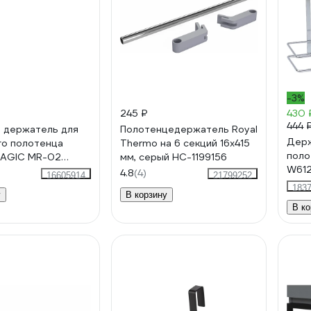
-3%
245 ₽
430 
444 
 держатель для
Полотенцедержатель Royal
Держ
о полотенца
Thermo на 6 секций 16x415
поло
MAGIC MR-02
мм, серый НС-1199156
W612
4.8
(4)
16605914
21799252
183
у
В корзину
В ко