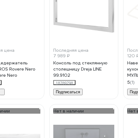
я цена
Последняя цена
Посл
7 989 ₽
120 
цедержатель
Консоль под стеклянную
Наве
ROS Rovere Nero
столешницу Dreja LINE
кухо
ere Nero
99.9102
МУЛ
5
(1)
18789798
Подписаться
Под
личии
Нет в наличии
Нет 