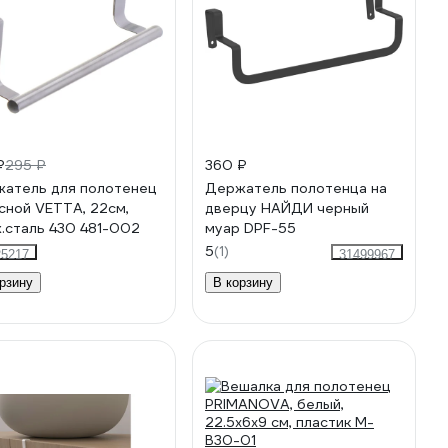
₽
295 ₽
360 ₽
атель для полотенец
Держатель полотенца на
сной VETTA, 22см,
дверцу НАЙДИ черный
.сталь 430 481-002
муар DPF-55
5
(1)
25217
31499967
рзину
В корзину