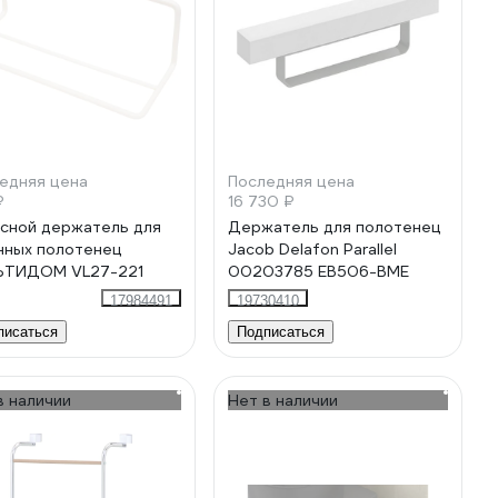
едняя цена
Последняя цена
₽
16 730 ₽
сной держатель для
Держатель для полотенец
нных полотенец
Jacob Delafon Parallel
ЬТИДОМ VL27-221
00203785 EB506-BME
17984491
19730410
писаться
Подписаться
в наличии
Нет в наличии