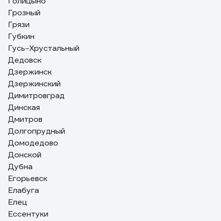
Голицыно
Грозный
Грязи
Губкин
Гусь-Хрустальный
Дедовск
Дзержинск
Дзержинский
Димитровград
Динская
Дмитров
Долгопрудный
Домодедово
Донской
Дубна
Егорьевск
Елабуга
Елец
Ессентуки