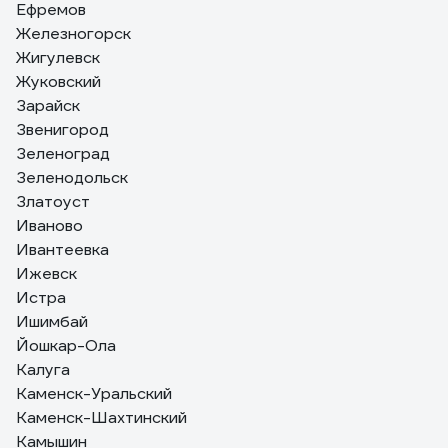
Ефремов
Железногорск
Жигулевск
Жуковский
Зарайск
Звенигород
Зеленоград
Зеленодольск
Златоуст
Иваново
Ивантеевка
Ижевск
Истра
Ишимбай
Йошкар-Ола
Калуга
Каменск-Уральский
Каменск-Шахтинский
Камышин