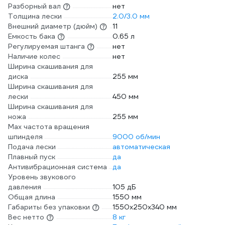
Разборный вал
нет
Толщина лески
2.0/3.0 мм
Внешний диаметр (дюйм)
11
Емкость бака
0.65 л
Регулируемая штанга
нет
Наличие колес
нет
Ширина скашивания для
диска
255 мм
Ширина скашивания для
лески
450 мм
Ширина скашивания для
ножа
255 мм
Max частота вращения
шпинделя
9000 об/мин
Подача лески
автоматическая
Плавный пуск
да
Антивибрационная система
да
Уровень звукового
давления
105 дБ
Общая длина
1550 мм
Габариты без упаковки
1550х250х340 мм
Вес нетто
8 кг