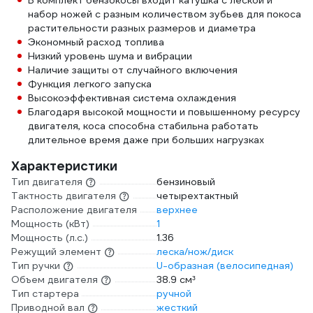
В комплект бензокосы входит катушка с леской и
набор ножей с разным количеством зубьев для покоса
растительности разных размеров и диаметра
Экономный расход топлива
Низкий уровень шума и вибрации
Наличие защиты от случайного включения
Функция легкого запуска
Высокоэффективная система охлаждения
Благодаря высокой мощности и повышенному ресурсу
двигателя, коса способна стабильна работать
длительное время даже при больших нагрузках
Характеристики
Тип двигателя
бензиновый
Тактность двигателя
четырехтактный
Расположение двигателя
верхнее
Мощность (кВт)
1
Мощность (л.с.)
1.36
Режущий элемент
леска/нож/диск
Тип ручки
U-образная (велосипедная)
Объем двигателя
38.9 см³
Тип стартера
ручной
Приводной вал
жесткий