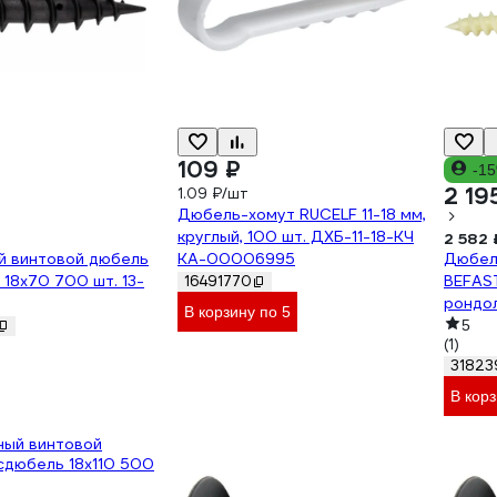
109 ₽
-1
2 19
1.09 ₽/шт
Дюбель-хомут RUCELF 11-18 мм,
круглый, 100 шт. ДХБ-11-18-КЧ
2 582 
й винтовой дюбель
КА-00006995
Дюбел
18x70 700 шт. 13-
BEFAST
16491770
рондол
В корзину по 5
DGBF1
5
(1)
31823
В кор