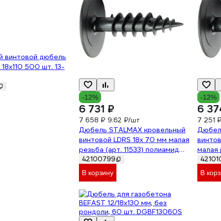
й винтовой дюбель
18x110 500 шт. 13-
-12%
-12%
6 731 ₽
6 37
7 658 ₽
7 251 
9.62 ₽/шт
Дюбель STALMAX кровельный
Дюбел
винтовой LDRS 18х 70 мм малая
винтов
резьба (арт. 11533) полиамид
малая 
(уп. 700 шт) 11533-023
полиам
42100799
42101
023
В корзину
В кор