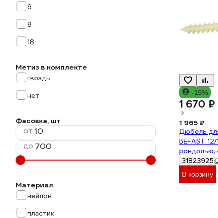
6
8
18
Метиз в комплекте
гвоздь
-15%
нет
1 670 ₽
Фасовка, шт
1 965 ₽
от
Дюбель дл
BEFAST 12/
до
рондолью, 
DGBF190R
31823925
В корзину
Материал
нейлон
пластик