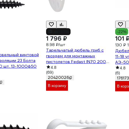
до -13%
-22%
1 796 ₽
101 
8.98 ₽/шт
130 ₽
Тарельчатый дюбель гриб с
Дюбел
овельный винтовой
гвоздем для монтажных
11-18 у
золяции 23 Болта
пистолетов Fedast IN70 200
АЭ-50
0 шт. 13-1000ф50
шт/уп FD70IN
4.8
4.8
(69)
(6)
20420026
17617
В корзину
В кор