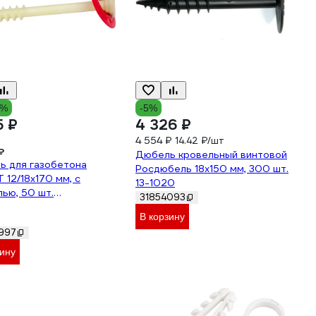
5%
-5%
5 ₽
4 326 ₽
4 554 ₽
14.42 ₽/шт
₽
Дюбель кровельный винтовой
ь для газобетона
Росдюбель 18x150 мм, 300 шт.
 12/18x170 мм, с
13-1020
ью, 50 шт.
31854093
70R50S
В корзину
997
зину