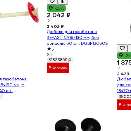
-15%
2 042 ₽
2 402 ₽
Дюбель для газобетона
BEFAST 12/18x130 мм, без
рондоли, 60 шт. DGBF13060S
5
(4)
-2
31823859
1 87
В корзину
2 433 
я газобетона
Дюбел
18x190 мм, с
для те
40 шт.
18x70 
40S
1000ф
3900
В кор