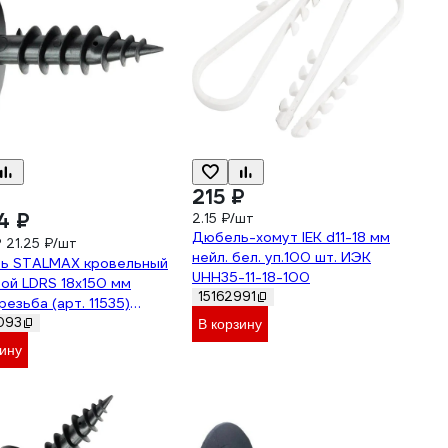
215 ₽
4 ₽
2.15 ₽/шт
Дюбель-хомут IEK d11-18 мм
₽
21.25 ₽/шт
нейл. бел. уп.100 шт. ИЭК
ь STALMAX кровельный
UHH35-11-18-100
ой LDRS 18х150 мм
15162991
резьба (арт. 11535)
ид (уп. 300 шт) 11535-
093
В корзину
зину