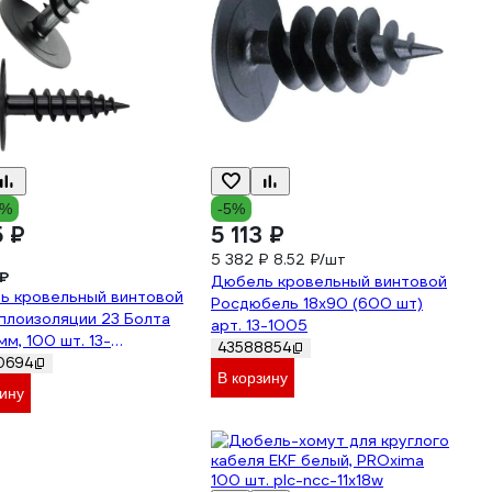
3%
-5%
5 ₽
5 113 ₽
5 382 ₽
8.52 ₽/шт
₽
Дюбель кровельный винтовой
ь кровельный винтовой
Росдюбель 18х90 (600 шт)
плоизоляции 23 Болта
арт. 13-1005
мм, 100 шт. 13-
43588854
100
0694
В корзину
зину