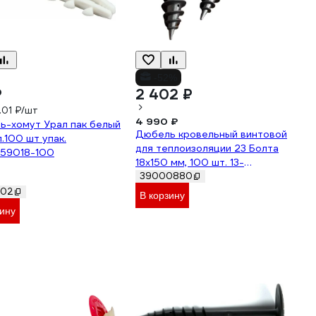
-52%
₽
2 402 ₽
1.01 ₽/шт
4 990 ₽
ь-хомут Урал пак белый
Дюбель кровельный винтовой
п.100 шт упак.
для теплоизоляции 23 Болта
59018-100
18x150 мм, 100 шт. 13-
1020ф100
39000880
302
В корзину
зину