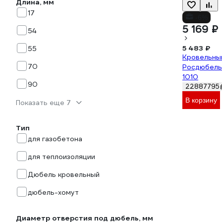
Длина, мм
17
-6%
5 169 ₽
54
5 483 ₽
55
Кровельны
70
Росдюбель 
1010
90
22887795
В корзину
Показать еще 7
Тип
для газобетона
для теплоизоляции
Дюбель кровельный
дюбель-хомут
Диаметр отверстия под дюбель, мм