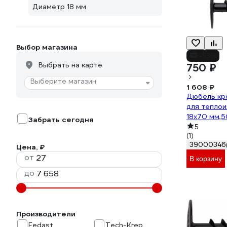
Диаметр 18 мм
Выбор магазина
-53%
Выбрать на карте
750 ₽
Выберите магазин
1 608 ₽
Дюбель кр
для теплои
18x70 мм,5
Забрать сегодня
5
(1)
39000346
Цена, ₽
от
В корзину
до
Производители
Fedast
Tech-Krep