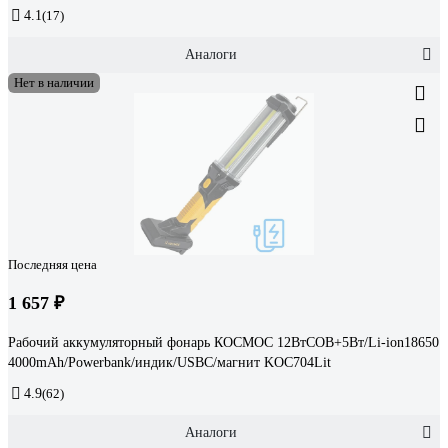
4.1
(17)
Аналоги
Нет в наличии
Последняя цена
1 657 ₽
Рабочий аккумуляторный фонарь КОСМОС 12ВтCOB+5Вт/Li-ion18650
4000mAh/Powerbank/индик/USBС/магнит KOC704Lit
4.9
(62)
Аналоги