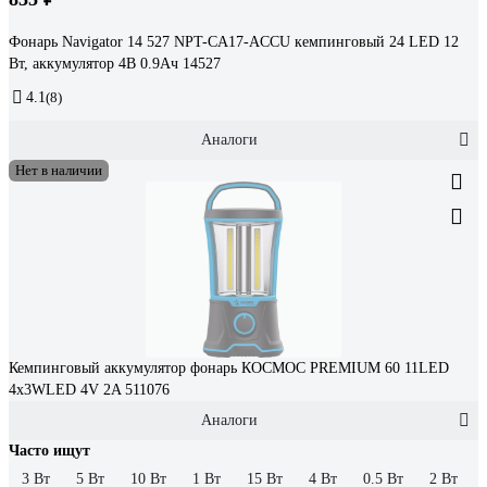
Фонарь Navigator 14 527 NPT-CA17-ACCU кемпинговый 24 LED 12
Вт, аккумулятор 4В 0.9Ач 14527
4.1
(8)
Аналоги
Нет в наличии
Кемпинговый аккумулятор фонарь КОСМОС PREMIUM 60 11LED
4х3WLED 4V 2A 511076
Аналоги
Часто ищут
3 Вт
5 Вт
10 Вт
1 Вт
15 Вт
4 Вт
0.5 Вт
2 Вт