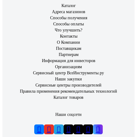
Каталог
Адреса магазинов
Способы получения
Способы оплаты
Кирилл
Что улучшить?
24.07.2024
Контакты
Описал выше
О Компании
Поставщикам
43 отзыва
Отзыв о фонаре ЭРА VA-901 5Вт COB, подсветка
Партнерам
колеса, алюминий, литий, зарядка от USB, бл Б0033767
Информация для инвесторов
Организациям
Сервисный центр ВсеИнструменты.ру
Наши закупки
Сервисные центры производителей
Алексей
25.05.2019
Правила применения рекомендательных технологий
Отличный вело фонарь ????
Каталог товаров
Наши соцсети