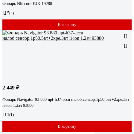
Фонарь Nitecore E4K 19280
5
(5)
В корзину
2 449 ₽
Фонарь Navigator 93 880 npt-h37-accu налоб.сенсор.1p50,5вт+2xpe,3вт
li-ion 1,2ач 93880
1
(1)
В корзину