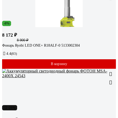
-8%
8 172 ₽
8 900 ₽
Фонарь Ryobi LED ONE+ R18ALF-0 5133002304
4.4
(83)
В корзину
-26%