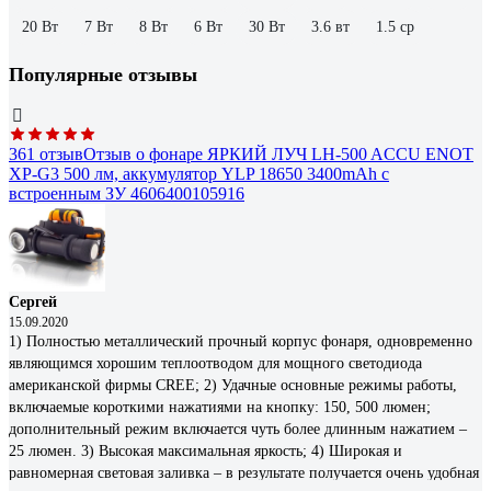
20 Вт
7 Вт
8 Вт
6 Вт
30 Вт
3.6 вт
1.5 ср
Популярные отзывы
361 отзыв
Отзыв о фонаре ЯРКИЙ ЛУЧ LH-500 ACCU ENOT
XP-G3 500 лм, аккумулятор YLP 18650 3400mAh с
встроенным ЗУ 4606400105916
Сергей
15.09.2020
1) Полностью металлический прочный корпус фонаря, одновременно
являющимся хорошим теплоотводом для мощного светодиода
американской фирмы CREE; 2) Удачные основные режимы работы,
включаемые короткими нажатиями на кнопку: 150, 500 люмен;
дополнительный режим включается чуть более длинным нажатием –
25 люмен. 3) Высокая максимальная яркость; 4) Широкая и
равномерная световая заливка – в результате получается очень удобная