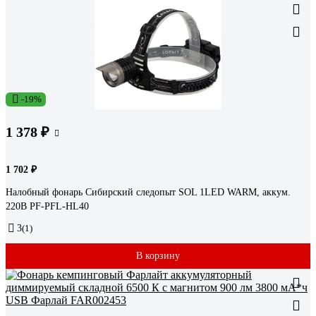
-19%
1 378 ₽
1 702 ₽
Налобный фонарь Сибирский следопыт SOL 1LED WARM, аккум.
220В PF-PFL-HL40
3
(1)
В корзину