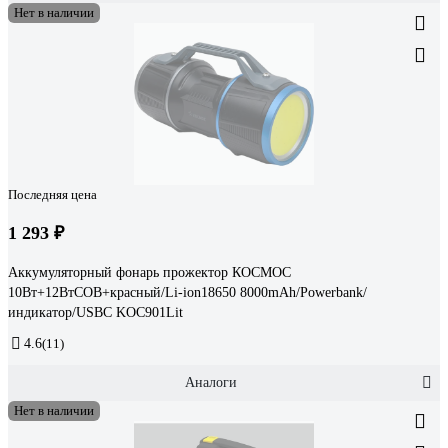
Нет в наличии
Последняя цена
1 293 ₽
Аккумуляторный фонарь прожектор КОСМОС
10Вт+12ВтCOB+красный/Li-ion18650 8000mAh/Powerbank/
индикатор/USBС KOC901Lit
4.6
(11)
Аналоги
Нет в наличии