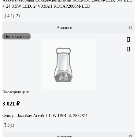
Аккумуляторный фонарь-светильник КОСМОС 2008M-LED, 3W LED
+ 24 0.5W LED, 24V0.9AH KOCAP2008M-LED
4.1
(12)
Аналоги
Нет в наличии
Последняя цена
3 021 ₽
Фонарь JazzWay Accu5-L12W-USB-bk 2857811
3
(1)