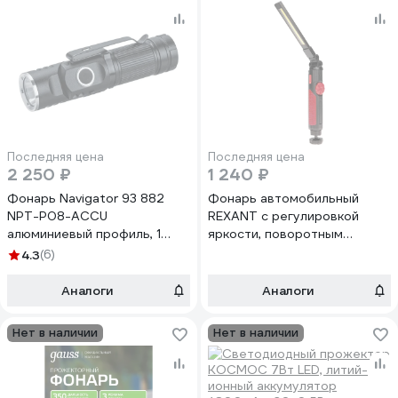
Последняя цена
Последняя цена
2 250 ₽
1 240 ₽
Фонарь Navigator 93 882
Фонарь автомобильный
NPT-P08-ACCU
REXANT с регулировкой
алюминиевый профиль, 1
яркости, поворотным
Osram P8,7Вт li-ion 0,7Ач
магнитом, индикатором
4.3
(6)
29419
зарядки и встроенным
аккумулятором, USB кабель
Аналоги
Аналоги
в комплекте 75-8042
Нет в наличии
Нет в наличии