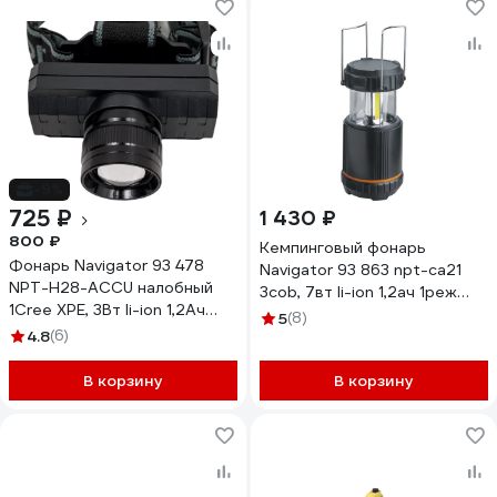
-9%
725 ₽
1 430 ₽
800 ₽
Кемпинговый фонарь
Фонарь Navigator 93 478
Navigator 93 863 npt-ca21
NPT-H28-ACCU налобный
3cob, 7вт li-ion 1,2ач 1реж
1Cree XPE, 3Вт li-ion 1,2Ач
93863
5
(8)
3режима фокус 27531 93478
4.8
(6)
В корзину
В корзину