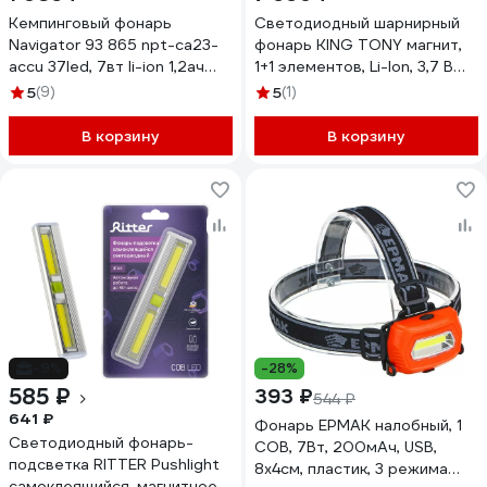
Кемпинговый фонарь
Светодиодный шарнирный
Navigator 93 865 npt-ca23-
фонарь KING TONY магнит,
accu 37led, 7вт li-ion 1,2ач
1+1 элементов, Li-Ion, 3,7 В
3режима 93865
9TA242A
5
(9)
5
(1)
В корзину
В корзину
-9%
-28%
585 ₽
393 ₽
544 ₽
641 ₽
Фонарь ЕРМАК налобный, 1
Светодиодный фонарь-
COB, 7Вт, 200мАч, USB,
подсветка RITTER Pushlight
8х4см, пластик, 3 режима
самоклеящийся, магнитное