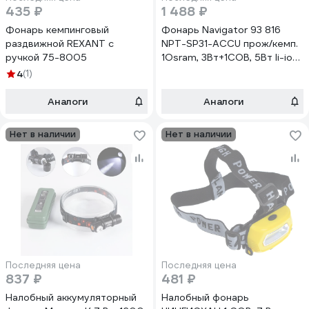
435 ₽
1 488 ₽
Фонарь кемпинговый
Фонарь Navigator 93 816
раздвижной REXANT с
NPT-SP31-ACCU прож/кемп.
ручкой 75-8005
1Osram, 3Вт+1COB, 5Вт li-ion
2,4Ач 29275 93816
4
(1)
Аналоги
Аналоги
Нет в наличии
Нет в наличии
Последняя цена
Последняя цена
837 ₽
481 ₽
Налобный аккумуляторный
Налобный фонарь