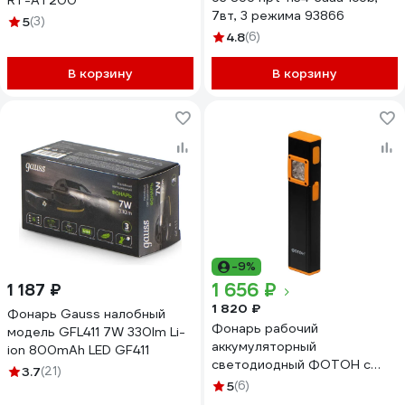
RT-AT200
7вт, 3 режима 93866
5
(3)
4.8
(6)
В корзину
В корзину
-9%
1 656 ₽
1 187 ₽
1 820 ₽
Фонарь Gauss налобный
Фонарь рабочий
модель GFL411 7W 330lm Li-
аккумуляторный
ion 800mAh LED GF411
светодиодный ФОТОН с
3.7
(21)
клипсой и магнитом WLA-
5
(6)
1400 26147