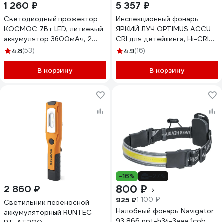
1 260 ₽
5 357 ₽
Светодиодный прожектор
Инспекционный фонарь
КОСМОС 7Вт LED, литиевый
ЯРКИЙ ЛУЧ OPTIMUS ACCU
аккумулятор 3600мАч, 2
CRI для детейлинга, Hi-CRI
режима работы, супер
COB 400лм, с
4.8
(53)
4.9
(16)
яркий, KOCAccu367W
ультрафиолетовой
подсветкой 365нм, магнит/
В корзину
В корзину
крюк, аккумулятор
4000mAh 4606400106845
-16%
-27%
800 ₽
2 860 ₽
925 ₽
1 100 ₽
Светильник переносной
Налобный фонарь Navigator
аккумуляторный RUNTEC
93 866 npt-h34-3aaa 1cob,