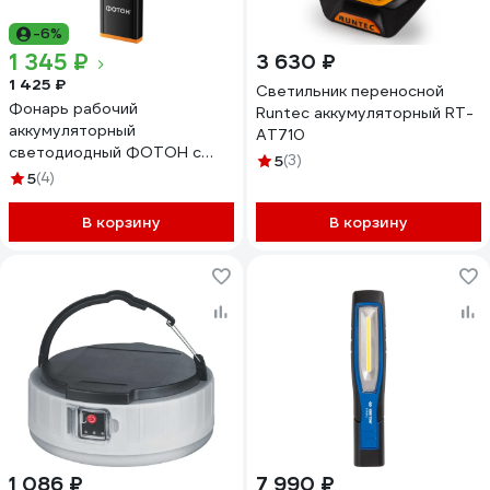
-6%
1 345 ₽
3 630 ₽
1 425 ₽
Светильник переносной
Фонарь рабочий
Runtec аккумуляторный RT-
аккумуляторный
AT710
светодиодный ФОТОН с
5
(3)
клипсой и магнитом WLA-
5
(4)
1200 26146
В корзину
В корзину
1 086 ₽
7 990 ₽