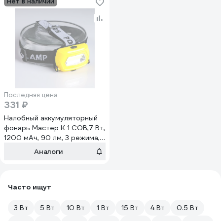
Нет в наличии
Последняя цена
331 ₽
Налобный аккумуляторный
фонарь Мастер К 1 СОВ,7 Вт,
1200 мАч, 90 лм, 3 режима,
7.5x4.5 см 4404248
Аналоги
Часто ищут
3 Вт
5 Вт
10 Вт
1 Вт
15 Вт
4 Вт
0.5 Вт