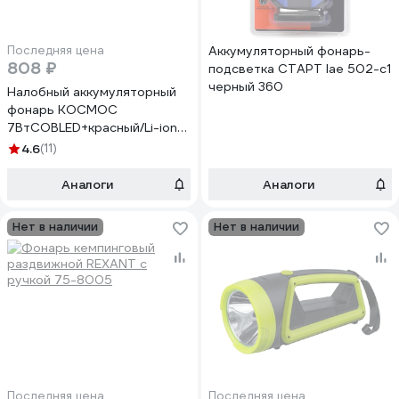
Последняя цена
Аккумуляторный фонарь-
808 ₽
подсветка СТАРТ lae 502-c1
черный 360
Налобный аккумуляторный
фонарь КОСМОС
7ВтCOBLED+красный/Li-ion
18650
4.6
(11)
1200mAh/ABSпластик/USB-
шнур type C KOC503Lit
Аналоги
Аналоги
Нет в наличии
Нет в наличии
Последняя цена
Последняя цена