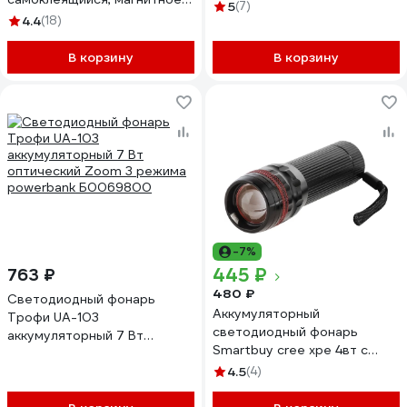
221-071
5
(7)
основание, 7Вт, 3хААА, IP44
4.4
(18)
29105 3
В корзину
В корзину
-7%
445 ₽
763 ₽
480 ₽
Светодиодный фонарь
Аккумуляторный
Трофи UA-103
светодиодный фонарь
аккумуляторный 7 Вт
Smartbuy cree xpe 4вт с
оптический Zoom 3 режима
системой фокусировки луча,
powerbank Б0069800
4.5
(4)
черный SBF-307A