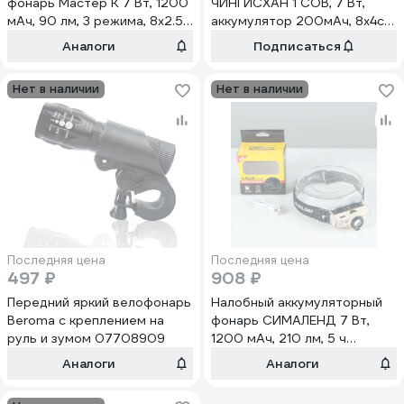
фонарь Мастер К 7 Вт, 1200
ЧИНГИСХАН 1 COB, 7 Вт,
мАч, 90 лм, 3 режима, 8x2.5
аккумулятор 200мАч, 8х4см,
см, USB 4404247
пластик, 3 режима 221-006
Аналоги
Подписаться
Нет в наличии
Нет в наличии
Последняя цена
Последняя цена
497 ₽
908 ₽
Передний яркий велофонарь
Налобный аккумуляторный
Beroma с креплением на
фонарь СИМАЛЕНД 7 Вт,
руль и зумом 07708909
1200 мАч, 210 лм, 5 ч
работы, zoom, индикатор
Аналоги
Аналоги
заряда 5298310