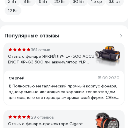
2 Вт
8 Вт
6 Вт
20 Вт
30 Вт
1.5 ср
3.6 вт
12 Вт
Популярные отзывы
361 отзыв
Отзыв о фонаре ЯРКИЙ ЛУЧ LH-500 ACCU
ENOT XP-G3 500 лм, аккумулятор YLP
18650 3400mAh с встроенным ЗУ
4606400105916
Сергей
15.09.2020
1) Полностью металлический прочный корпус фонаря,
одновременно являющимся хорошим теплоотводом
для мощного светодиода американской фирмы CREE;
2) Удачные основные режимы работы, включаемые
короткими нажатиями на кнопку: 150, 500 люмен;
дополнительный режим включается чуть более
29 отзывов
длинным нажатием – 25 люмен. 3) Высокая
Отзыв о фонаре-прожекторе Gigant
максимальная яркость; 4) Широкая и равномерная