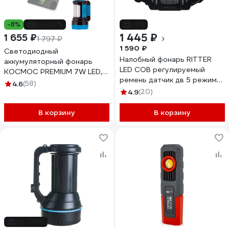
-8%
до -25%
-9%
1 445 ₽
1 655 ₽
1 797 ₽
1 590 ₽
Светодиодный
Налобный фонарь RITTER
аккумуляторный фонарь
LED COB регулируемый
КОСМОС PREMIUM 7W LED,
ремень датчик дв 5 режима
зарядка 220V/12V,
4.6
(58)
7Вт 1200 мАч 300Лм IP44
KOSACCU9107WUSB
4.9
(20)
56204 1
В корзину
В корзину
до -30%