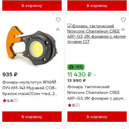
В корзину
В корзину
-18%
11 430 ₽
935 ₽
13 990 ₽
Фонарь-мультитул ЯРКИЙ
Фонарь тактический
ЛУЧ KM-143 Муравей COB-
Nitecore Chameleon CREE
брелок max400лм +red, 2
4XP-G3, ИК фонарик с двумя
биты, акк.400mAh
4.6
(7)
лучами CI7
4606400106708
5
(2)
В корзину
В корзину