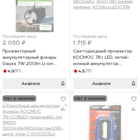
Последняя цена
Последняя цена
2 050 ₽
1 715 ₽
Прожекторный
Светодиодный прожектор
аккумуляторный фонарь
КОСМОС 7Вт LED, литий-
Gauss 7W 200lm Li-ion
ионный аккумулятор
3000mAh LED GF601
4800мАч, 30х0,5Вт режим
4.9
(81)
4.5
(19)
кемпинг, KOSAccu2007W
Аналоги
Аналоги
Нет в наличии
Нет в наличии