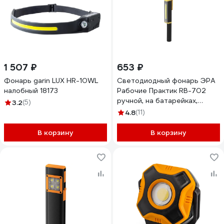
1 507 ₽
653 ₽
Фонарь garin LUX HR-10WL
Светодиодный фонарь ЭРА
налобный 18173
Рабочие Практик RB-702
ручной, на батарейках,
3.2
(5)
алюминиевый, магнит,
4.8
(11)
крючок Б0027821
В корзину
В корзину