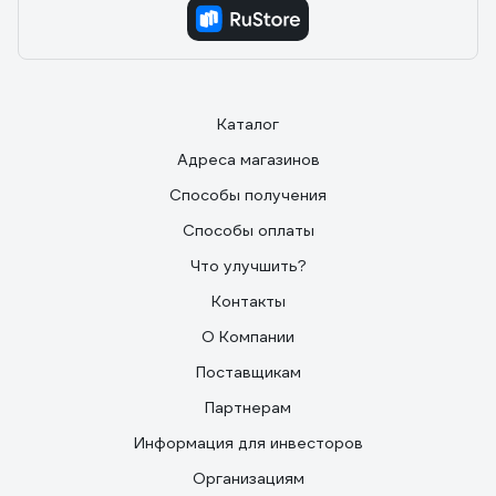
можно использовать любой аккумулятор 18650
(защищённые, конечно, предпочтительнее), что даёт
большое преимущество по отношению к фонарю со
встроенным аккумулятором вдали от зарядки или
если разрядился используемый, а фонарь нужен
срочно.
Каталог
Адреса магазинов
Способы получения
Способы оплаты
Что улучшить?
Контакты
О Компании
Поставщикам
Партнерам
Информация для инвесторов
Организациям