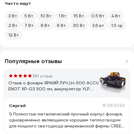
Часто ищут
3 Вт
5 Вт
10 Вт
1 Вт
15 Вт
0.5 Вт
4 Вт
2 Вт
7 Вт
8 Вт
6 Вт
30 Вт
3.6 вт
1.5 ср
12 Вт
Популярные отзывы
361 отзыв
Отзыв о фонаре ЯРКИЙ ЛУЧ LH-500 ACCU
ENOT XP-G3 500 лм, аккумулятор YLP
18650 3400mAh с встроенным ЗУ
4606400105916
Сергей
15.09.2020
1) Полностью металлический прочный корпус фонаря,
одновременно являющимся хорошим теплоотводом
для мощного светодиода американской фирмы CREE;
2) Удачные основные режимы работы, включаемые