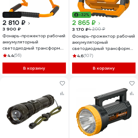
-28%
-32%
2 810 ₽
2 865 ₽
3 900 ₽
3 170 ₽
4 200 ₽
Фонарь-прожектор рабочий
Фонарь-прожектор рабочий
аккумуляторный
аккумуляторный
светодиодный трансформер
светодиодный трансформер
ФОТОН WPВ-6200 20W
ФОТОН WPВ-7800 20 Вт
4.4
(56)
4.6
(107)
24092
24093
В корзину
В корзину