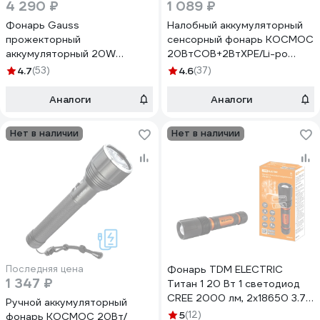
4 290 ₽
1 089 ₽
Фонарь Gauss
Налобный аккумуляторный
прожекторный
сенсорный фонарь КОСМОС
аккумуляторный 20W
20ВтCOB+2ВтXPE/Li-po
1000lm Li-ion 10000mAh
102540 1200mAh/гибкий
4.7
(53)
4.6
(37)
диммируемый LED GF703
корпус/USBtC KOC504Lit
Аналоги
Аналоги
Нет в наличии
Нет в наличии
Последняя цена
Фонарь TDM ELECTRIC
1 347 ₽
Титан 1 20 Вт 1 светодиод
CREE 2000 лм, 2х18650 3.7
Ручной аккумуляторный
В 2200 мА*ч, IPX7, ЗУ,
5
(12)
фонарь КОСМОС 20Вт/