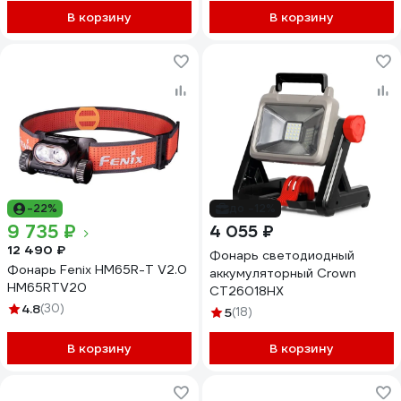
В корзину
В корзину
-22%
до -12%
9 735 ₽
4 055 ₽
12 490 ₽
Фонарь светодиодный
Фонарь Fenix HM65R-T V2.0
аккумуляторный Crown
HM65RTV20
CT26018HX
4.8
(30)
5
(18)
В корзину
В корзину