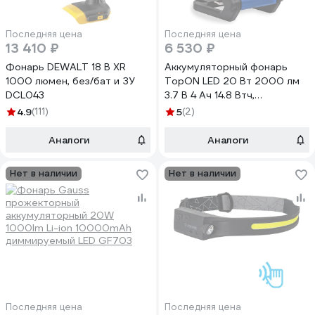
Последняя цена
Последняя цена
13 410 ₽
6 530 ₽
Фонарь DEWALT 18 В XR
Аккумуляторный фонарь
1000 люмен, без/бат и ЗУ
TopON LED 20 Вт 2000 лм
DCL043
3.7 В 4 Ач 14.8 Втч,
поворотная подставка,
4.9
(111)
5
(2)
крючок, магнитное
крепление, красный свет,
Аналоги
Аналоги
IPX6 TOP-MX2WL
Нет в наличии
Нет в наличии
Последняя цена
Последняя цена