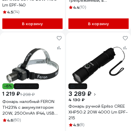
трехрежимный, в
Lm EPF-140
противоударном корпусе, с
4.4
(10)
4.5
(14)
функцией Powerbank 75-
1700
В корзину
В корзину
-6%
до -40%
-20%
3 289 ₽
1 219 ₽
1 298 ₽
4 130 ₽
Фонарь налобный FERON
Фонарь ручной Epilso CREE
TH2314 c аккумулятором
XHP50.2 20W 4000 Lm EPF-
20W, 2500mAh IP44, USB
215
type-C, Алюминий, 51621
4.6
(60)
4.9
(8)