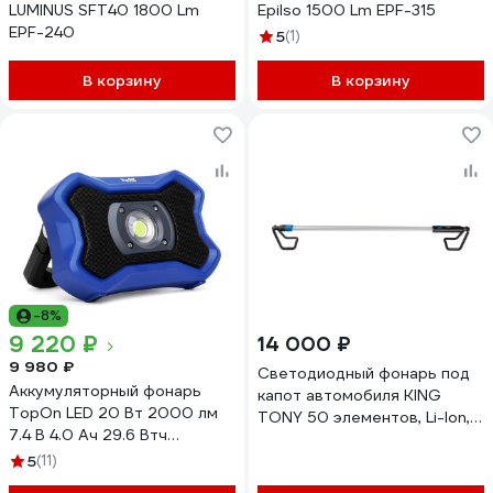
LUMINUS SFT40 1800 Lm
Epilso 1500 Lm EPF-315
EPF-240
5
(1)
В корзину
В корзину
-8%
9 220 ₽
14 000 ₽
9 980 ₽
Светодиодный фонарь под
Аккумуляторный фонарь
капот автомобиля KING
TopOn LED 20 Вт 2000 лм
TONY 50 элементов, Li-Ion,
7.4 В 4.0 Ач 29.6 Втч
3,6 В 9TA34A
Bluetooth колонка Синий
5
(11)
TOP-MX2BTB