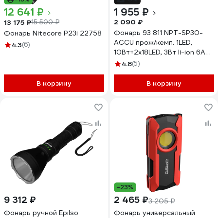
12 641 ₽
1 955 ₽
2 090 ₽
13 175 ₽
15 500 ₽
Фонарь 93 811 NPT-SP30-
Фонарь Nitecore P23i 22758
ACCU прож/кемп. 1LED,
4.3
(6)
10Вт+2x18LED, 3Вт li-ion 6Ач
Navigator 29254 93811
4.8
(5)
В корзину
В корзину
-23%
9 312 ₽
2 465 ₽
3 205 ₽
Фонарь ручной Epilso
Фонарь универсальный