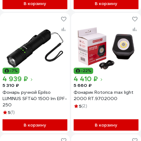
В корзину
В корзину
-7%
-22%
4 939 ₽
4 410 ₽
5 310 ₽
5 660 ₽
Фонарь ручной Epilso
Фонарик Rotorica max light
LUMINUS SFT40 1500 lm EPF-
2000 RT.9702000
250
5
(2)
5
(1)
В корзину
В корзину