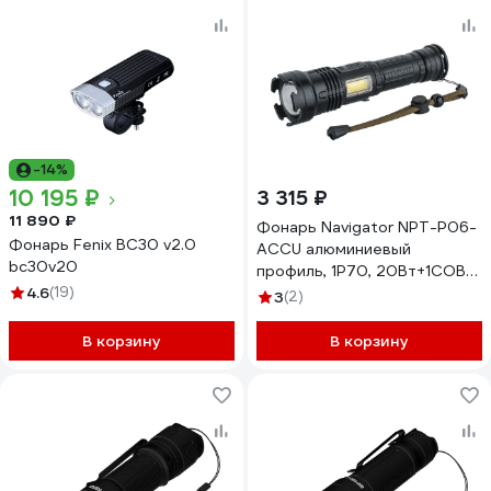
-14%
10 195 ₽
3 315 ₽
11 890 ₽
Фонарь Navigator NPT-P06-
Фонарь Fenix BC30 v2.0
ACCU алюминиевый
bc30v20
профиль, 1P70, 20Вт+1COB
4.6
(19)
2Вт, li-ion 2Ач 29384 93875
3
(2)
В корзину
В корзину