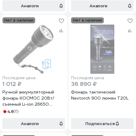
Аналоги
Аналоги
Нет в наличии
Нет в наличии
Последняя цена
Последняя цена
1 012 ₽
36 890 ₽
Ручной аккумуляторный
Фонарь тактический
фонарь КОСМОС 20Вт/
Nextorch 900 люмен T20L
съемный Li-ion 26650
5000mAh/Powerbank/
4.8
(6)
алюминий/
индикатор/USBtypeC
Аналоги
Подписаться
KOC130Lit