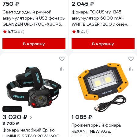
750 ₽
2 045 ₽
Светодиодный ручной
Фонарь FOCUSray 1345
аккумуляторный USB фонарь
аккумулятор 6000 mAH
GLANZEN UFL-1700-X80P50
WHITE LASER 1200 люмен
КА-00008346
USB кабель, 890583
4.7
(287)
5
(231)
В корзину
В корзину
-20%
3 020 ₽
1 085 ₽
3 765 ₽
Прожекторный фонарь
Фонарь налобный Epilso
REXANT NEW AGE,
LUMINUS SST40 20W 1400