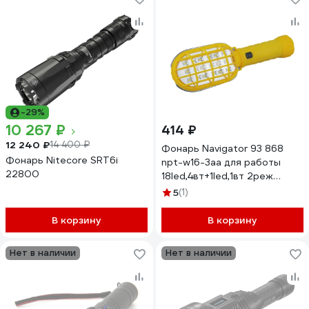
-29%
10 267 ₽
414 ₽
12 240 ₽
14 400 ₽
Фонарь Navigator 93 868
Фонарь Nitecore SRT6i
npt-w16-3aa для работы
22800
18led,4вт+1led,1вт 2реж
93868
5
(1)
В корзину
В корзину
Нет в наличии
Нет в наличии