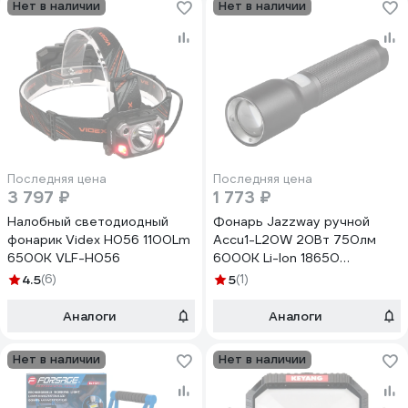
Нет в наличии
Нет в наличии
Последняя цена
Последняя цена
3 797 ₽
1 773 ₽
Налобный светодиодный
Фонарь Jazzway ручной
фонарик Videx H056 1100Lm
Accu1-L20W 20Вт 750лм
6500K VLF-H056
6000К Li-Ion 18650
1800мА.ч IP42 5046122
4.5
(6)
5
(1)
Аналоги
Аналоги
Нет в наличии
Нет в наличии