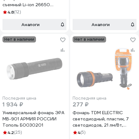
SQ0350-0060
съемный Li-ion 26650
8000mAh/Powerbank/
4.8
(12)
алюминий/
индикатор/USBtypeC
Аналоги
Аналоги
KOC131Lit
Нет в наличии
Нет в наличии
Последняя цена
Последняя цена
1 934 ₽
277 ₽
Универсальный фонарь ЭРА
Фонарь TDM ELECTRIC
MB-901 АРМИЯ РОССИИ
светодиодный, пластик, 7
Тополь Б0030201
светодиодов, 21 лм/Вт,
батарейки 2xD SQ0350-
4.2
(25)
4
(5)
0015