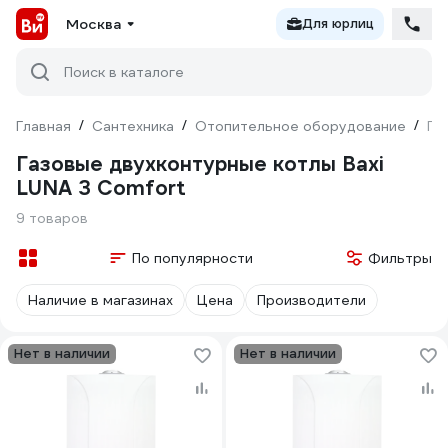
Москва
Для юрлиц
Поиск в каталоге
Главная
/
Сантехника
/
Отопительное оборудование
/
Га
Газовые двухконтурные котлы Baxi
LUNA 3 Comfort
9 товаров
По популярности
Фильтры
Наличие в магазинах
Цена
Производители
Нет в наличии
Нет в наличии