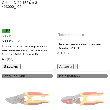
-14%
Последняя цена
505 ₽
620 ₽
530 ₽
590 ₽
Плоскостной секатор-мини
Плоскостной секатор мини с
Grinda 423101
алюминиевыми рукоятками
4.1
(13)
Grinda G-44 152 мм 8-
423000_z02
4.7
(82)
В корзину
Аналоги
Нет в наличии
Нет в наличии