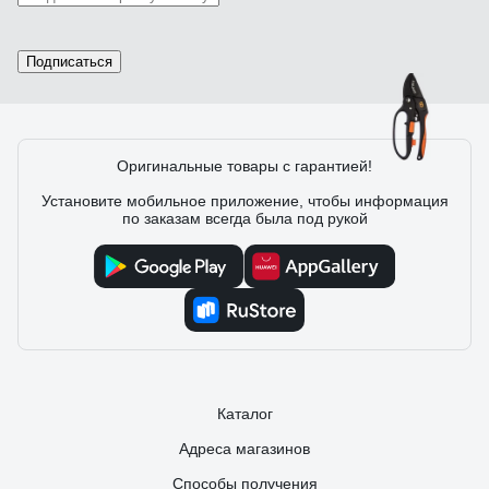
Удобный стопор фиксатор, комфортно лежит в руке
Подписаться
281 отзыв
Оригинальные товары с гарантией!
Установите мобильное приложение, чтобы информация
Отзыв о Центроинструмент FINLAND 1611
по заказам всегда была под рукой
Юрий Григорьевский
11.07.2018
Хороший рез. Сухие ветки или живая древесина значения
не имет.
Каталог
Адреса магазинов
Способы получения