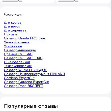
Часто ищут
Для кустов
Для веток
Для деревьев
Прямые
Секатор Grinda PRO Line
Универсальные
Усиленные
Секаторы-ножницы
Прямые PALISAD
Секатор PALISAD LUXE
С наковаленкой
Телескопические
Секатор WIPRO БУЛЬДОГ
Секатор Центроинструмент FINLAND
Gardena ExpertCut
Секатор Gardena ExpertCut
Секатор Raco ЭКСПЕРТ
Популярные отзывы