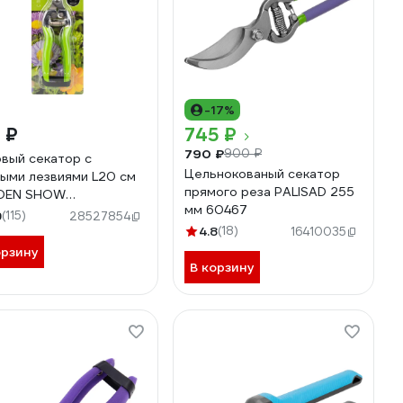
-17%
 ₽
745 ₽
790 ₽
900 ₽
вый секатор с
Цельнокованый секатор
ыми лезвиями L20 см
прямого реза PALISAD 255
DEN SHOW
мм 60467
00002869 266184
9
(115)
28527854
4.8
(18)
16410035
орзину
В корзину