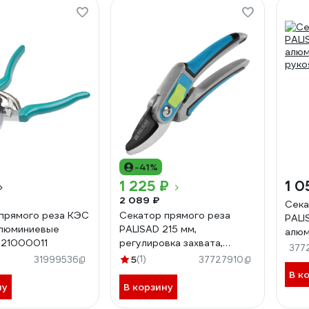
-41%
1 225 ₽
1 0
2 089 ₽
Сека
прямого реза КЭС
Секатор прямого реза
PALI
алюминиевые
PALISAD 215 мм,
алюм
 21000011
регулировка захвата,
руко
377
трехкомпонентные
5
(1)
31999536
37727910
рукоятки, LUXE 60460
В к
ну
В корзину