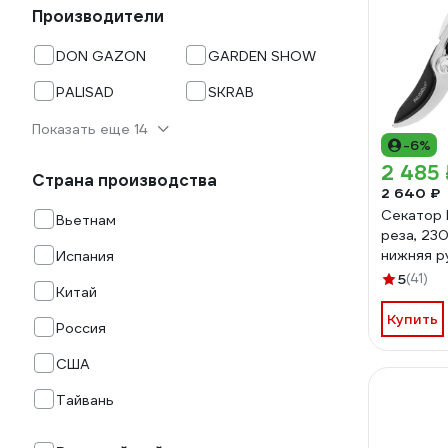
Производители
DON GAZON
GARDEN SHOW
PALISAD
SKRAB
Показать еще 14
-6%
2 485 
Страна производства
2 640 ₽
Секатор 
Вьетнам
реза, 230
нижняя р
Испания
оболочке
5
(41)
Китай
Купить
Россия
США
Тайвань