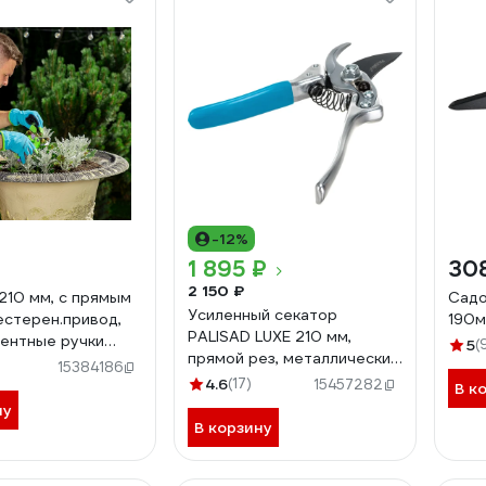
-12%
1 895 ₽
30
2 150 ₽
210 мм, с прямым
Садо
Усиленный секатор
естерен.привод,
190м
PALISAD LUXE 210 мм,
ентные ручки
5
(
прямой рез, металлические
60532
15384186
рукоятки 60501
4.6
(17)
15457282
В к
ну
В корзину