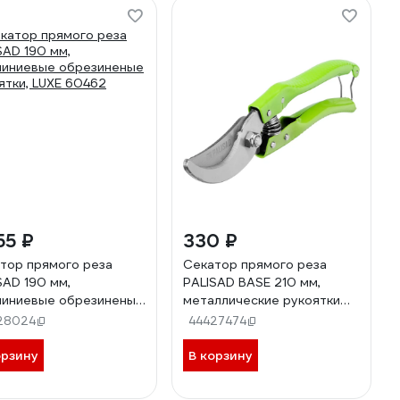
55 ₽
330 ₽
тор прямого реза
Секатор прямого реза
SAD 190 мм,
PALISAD BASE 210 мм,
иниевые обрезиненые
металлические рукоятки
ятки, LUXE 60462
60450
28024
44427474
орзину
В корзину