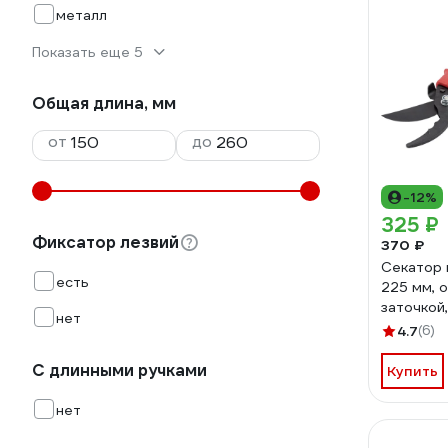
металл
Показать еще 5
Общая длина, мм
от
до
-12%
325 ₽
Фиксатор лезвий
370 ₽
Секатор 
есть
225 мм, 
заточкой
нет
рукоятк
4.7
(6)
С длинными ручками
Купить
нет