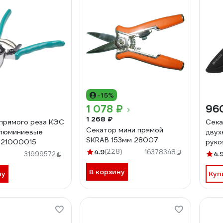
-15%
1 078 ₽
96
1 268 ₽
прямого реза КЭС
Сека
Секатор мини прямой
алюминиевые
двух
SKRAB 153мм 28007
 21000015
руко
4.9
(228)
215 
16378348
4.
31999572
В корзину
ну
Куп