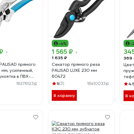
-4%
-
₽
1 565 ₽
34
1 635 ₽
369 
PALISAD прямого
Секатор прямого реза
Цвет
 мм, усиленный,
PALISAD LUXE 230 мм
пруж
укоятка в ПВХ-
60472
тефл
, LUXE 60471
режу
5
(3)
16376123
16410033
4.
605
В корзину
В к