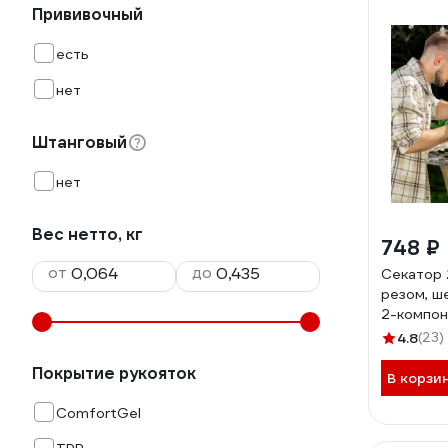
Прививочный
есть
нет
Штанговый
нет
Вес нетто, кг
748 ₽
от
до
Секатор 
резом, ш
2-компон
PALISAD 
4.8
(23)
Покрытие рукояток
В корзи
ComfortGel