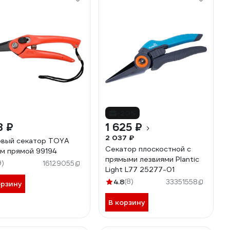
-20%
8 ₽
1 625 ₽
2 037 ₽
вый секатор TOYA
Секатор плоскостной с
м прямой 99194
прямыми лезвиями Plantic
9)
16129055
Light L77 25277-01
4.8
(8)
33351558
орзину
В корзину