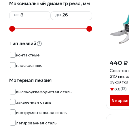
Максимальный диаметр реза, мм
от
до
Тип лезвий
контактные
440 ₽
плоскостные
Секатор 
210 мм, 
Материал лезвия
рукоятки
3.6
(13)
высокоуглеродистая сталь
В корзи
закаленная сталь
инструментальная сталь
легированная сталь