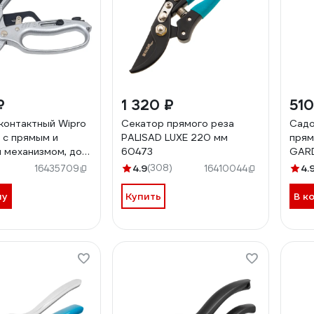
₽
1 320 ₽
510
контактный Wipro
Секатор прямого реза
Садо
с прямым и
PALISAD LUXE 220 мм
прям
 механизмом, до
60473
GAR
-220
ПТ0
4.9
(308)
4.
16435709
16410044
ну
Купить
В к