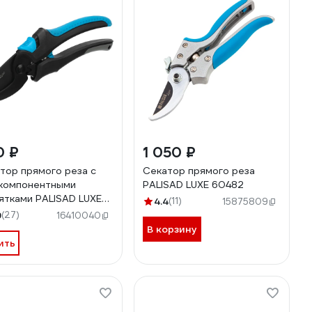
0 ₽
1 050 ₽
тор прямого реза с
Секатор прямого реза
компонентными
PALISAD LUXE 60482
ятками PALISAD LUXE
4.4
(11)
15875809
мм 604775
9
(27)
16410040
В корзину
ить