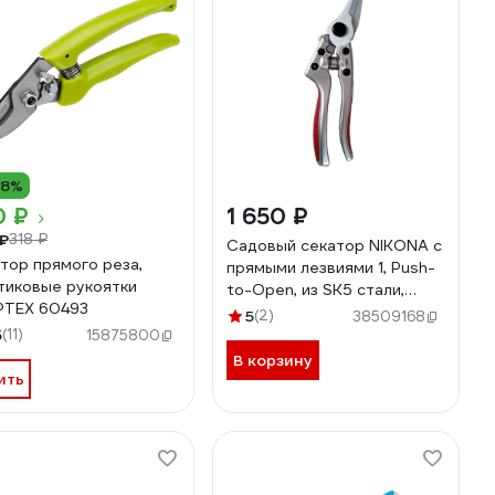
18%
0 ₽
1 650 ₽
₽
318 ₽
Садовый секатор NIKONA c
тор прямого реза,
прямыми лезвиями 1, Push-
тиковые рукоятки
to-Open, из SK5 стали,
РТЕХ 60493
длина 217 мм 67-441
5
(2)
38509168
5
(11)
15875800
В корзину
ить