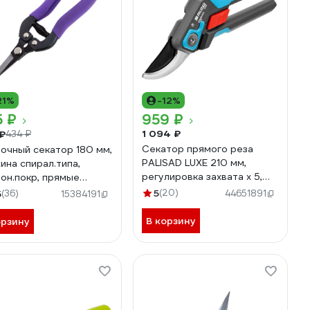
21%
-12%
5 ₽
959 ₽
1 094 ₽
₽
434 ₽
Секатор прямого реза
очный секатор 180 мм,
PALISAD LUXE 210 мм,
ина спирал.типа,
регулировка захвата x 5,
он.покр, прямые
двухкомпонентные
щие губки PALISAD
5
(20)
5
(36)
44651891
15384191
рукоятки 60445
54
В корзину
орзину