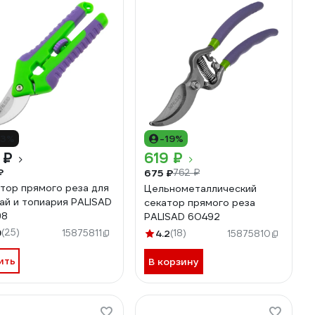
13%
-19%
 ₽
619 ₽
₽
675 ₽
762 ₽
тор прямого реза для
Цельнометаллический
ай и топиария PALISAD
секатор прямого реза
98
PALISAD 60492
9
(25)
15875811
4.2
(18)
15875810
ить
В корзину