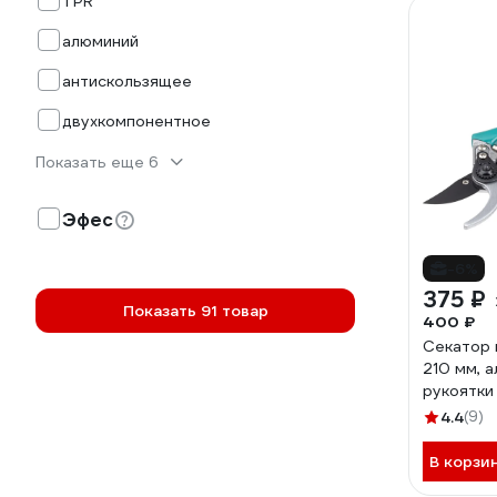
TPR
алюминий
антискользящее
двухкомпонентное
Показать еще 6
Эфес
-6%
375 ₽
Показать 91 товар
400 ₽
Секатор 
210 мм, 
рукоятки
4.4
(9)
В корзи