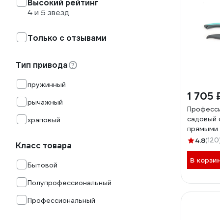
Высокий рейтинг
4 и 5 звезд
Только с отзывами
Тип привода
пружинный
1 705 
рычажный
Професс
садовый 
храповый
прямыми
ZM 2006
4.8
(120
Класс товара
В корзи
Бытовой
Полупрофессиональный
Профессиональный