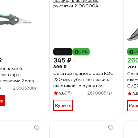
-13%
-7%
-
₽
345 ₽
26
396 ₽
289 
иональный
Секатор прямого реза КЭС
Сека
секатор с
230 мм, зубчатое лезвие,
плас
 лезвиями Zema
пластиковые рукоятки
СИБ
)
20036788
21000004
4.6
(18)
26700854
4.
ну
Купить
Куп