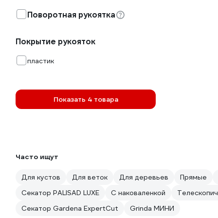
Поворотная рукоятка
Покрытие рукояток
пластик
Показать 4 товара
Часто ищут
Для кустов
Для веток
Для деревьев
Прямые
Секатор PALISAD LUXE
С наковаленкой
Телескопич
Секатор Gardena ExpertCut
Grinda МИНИ