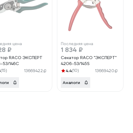
едняя цена
Последняя цена
28 ₽
1 834 ₽
атор RACO ЭКСПЕРТ
Секатор RACO "ЭКСПЕРТ"
-53/146C
4206-53/145S
5
(15)
4.4
(10)
13669422
13669420
логи
Аналоги