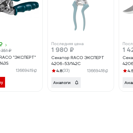
₽
Последняя цена
Посл
1 980 ₽
1 4
 351 ₽
 RACO "ЭКСПЕРТ"
Секатор RACO ЭКСПЕРТ
Сек
143S
4206-53/142C
4206
13669419
4.8
(33)
4.
13669418
ну
Аналоги
Ана