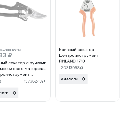
едняя цена
Кованый секатор
83 ₽
Центроинструмент
FINLAND 1718
ный секатор с ручками
20313958
омпозитного материала
роинструмент
Аналоги
AND 1716
)
15736243
логи