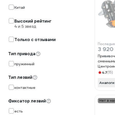
Китай
Высокий рейтинг
4 и 5 звезд
Только с отзывами
Последня
3 920
Тип привода
Прививоч
сменными
пружинный
Центрои
FINLAND 
4.7
(15)
Тип лезвий
Аналоги
контактные
Фиксатор лезвий
Нет в на
есть