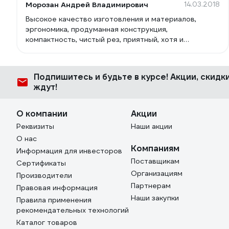
Морозан Андрей Владимирович
14.03.2018
Высокое качество изготовления и материалов,
эргономика, продуманная конструкция,
компактность, чистый рез, приятный, хотя и
марковатый цвет. Хорошее соотношение цена -
качество. Производитель Husquarna AB Швеция,
изготовлено в Германии.
Подпишитесь
и будьте в курсе! Акции, скид
ждут!
О компании
Акции
Реквизиты
Наши акции
О нас
Компаниям
Информация для инвесторов
Поставщикам
Сертификаты
Организациям
Производители
Партнерам
Правовая информация
Наши закупки
Правила применения
рекомендательных технологий
Каталог товаров