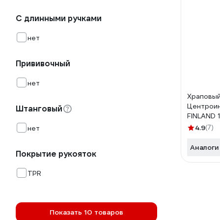
С длинными ручками
нет
Прививочный
нет
Храповый
Центрои
Штанговый
FINLAND 
4.9
(7)
нет
Аналоги
Покрытие рукояток
TPR
Показать 10 товаров