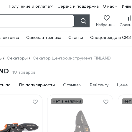
Получение и оплата
Сервис и поддержка
О нас
Инве
Избранное
лектрика
Силовая техника
Станки
Спецодежда и СИЗ
ь
Секаторы
Секатор Центроинструмент FINLAND
/
/
AND
10 товаров
ь по:
По популярности
Отзывам
Рейтингу
Цене
Нет в наличии
Нет