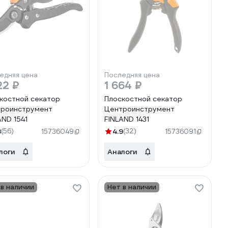
едняя цена
Последняя цена
22 ₽
1 664 ₽
костной секатор
Плоскостной секатор
роинструмент
Центроинструмент
AND 1541
FINLAND 1431
8
(56)
4.9
(32)
15736049
15736091
логи
Аналоги
 в наличии
Нет в наличии