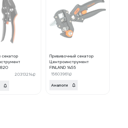
 секатор
Прививочный секатор
нструмент
Центроинструмент
1820
FINLAND 1455
15603961
20313214
Аналоги