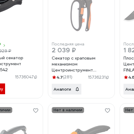
₽
Последняя цена
Посл
2 039 ₽
1 8
 929 ₽
ый секатор
Секатор с храповым
Плос
нструмент
механизмом
Цент
1542
Центроинструмент
FINL
FINLAND 1611
15736047
4.7
(281)
4.
15736231
ну
Аналоги
Ана
личии
Нет в наличии
Нет