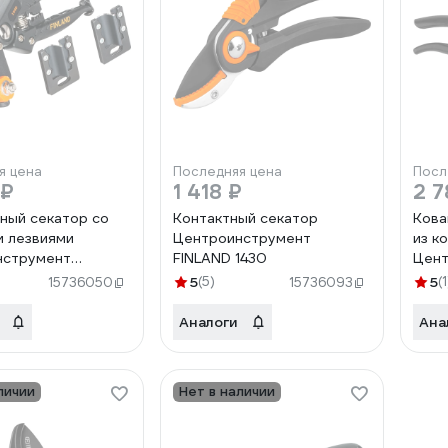
я цена
Последняя цена
Посл
 ₽
1 418 ₽
2 7
ный секатор со
Контактный секатор
Кова
 лезвиями
Центроинструмент
из к
нструмент
FINLAND 1430
Цент
1540
FINL
5
(5)
5
(1
15736050
15736093
Аналоги
Ана
личии
Нет в наличии