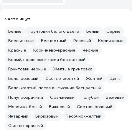
Часто ищут
Белые
Грунтовки белого цвета
Белый
Серые
Бесцветные
Бесцветный
Розовый
Коричневые
Красные
Коричнево-красные
Черные
Белый, после высыхания бесцветный
Грунтовки чeрные
Жeлтые грунтовки
Бело-розовый
Светло-желтый
Желтый
Цинк
Бело-желтый, после высыхания бесцветный
Полупрозрачный
Оранжевый
Голубой
Бежевый
Молочно-белый
Вишневый
Светло-розовый
Янтарный
Бирюзовый
Песочно-желтый
Светло-красный