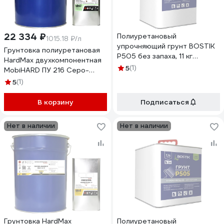
22 334 ₽
Полиуретановый
1015.18 ₽/л
упрочняющий грунт BOSTIK
Грунтовка полиуретановая
P505 без запаха, 11 кг
HardMax двухкомпонентная
50015816
5
(1)
MobiHARD ПУ 216 Серо-
желтая (комплект 22 кг)
5
(1)
4690417102129
В корзину
Подписаться
Нет в наличии
Нет в наличии
Грунтовка HardMax
Полиуретановый