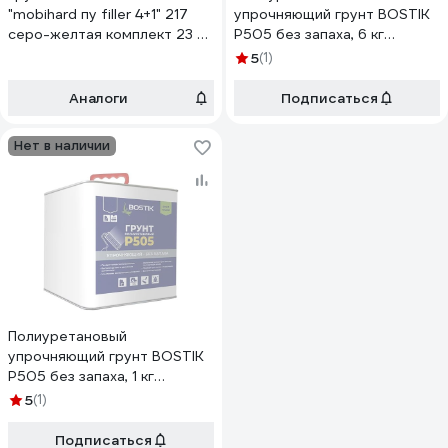
"mobihard пу filler 4+1" 217
упрочняющий грунт BOSTIK
серо-желтая комплект 23 кг
P505 без запаха, 6 кг
4690417102112
50015817
5
(1)
Аналоги
Подписаться
Нет в наличии
Полиуретановый
упрочняющий грунт BOSTIK
P505 без запаха, 1 кг
50015819
5
(1)
Подписаться