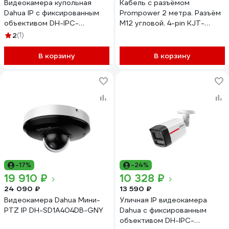
Видеокамера купольная
Кабель с разъёмом
Dahua IP с фиксированным
Prompower 2 метра. Разъём
объективом DH-IPC-
M12 угловой. 4-pin KJT-
HDPW1431R1P-0280B-S4
J12A4-TA KJTJ12A4TA
2
(1)
В корзину
В корзину
-17%
-24%
19 910 ₽
10 328 ₽
24 090 ₽
13 590 ₽
Видеокамера Dahua Мини-
Уличная IP видеокамера
PTZ IP DH-SD1A404DB-GNY
Dahua с фиксированным
объективом DH-IPC-