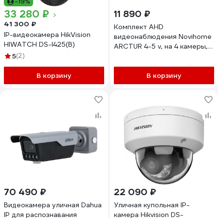
-19%
33 280 ₽
11 890 ₽
41 300 ₽
Комплект AHD
IP-видеокамера HikVision
видеонаблюдения Novihome
HIWATCH DS-I425(B)
ARCTUR 4-5 v, на 4 камеры, 5
5
(2)
Mp 4527
В корзину
В корзину
70 490 ₽
22 090 ₽
Видеокамера уличная Dahua
Уличная купольная IP-
IP для распознавания
камера Hikvision DS-