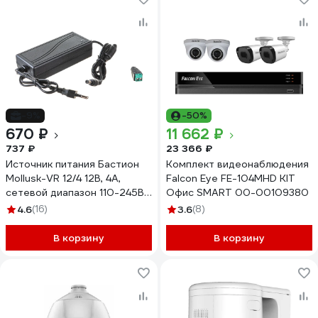
-9%
-50%
670 ₽
11 662 ₽
737 ₽
23 366 ₽
Источник питания Бастион
Комплект видеонаблюдения
Mollusk-VR 12/4 12В, 4А,
Falcon Eye FE-104MHD KIT
сетевой диапазон 110-245В
Офис SMART 00-00109380
провод с вилкой 8836
4.6
(16)
3.6
(8)
В корзину
В корзину