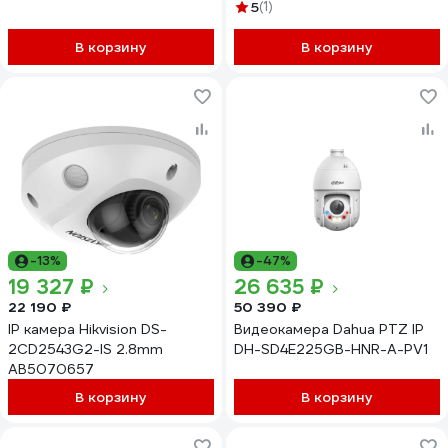
HFW2449TLP-S-LED-0360B-
5
(1)
PRO
В корзину
В корзину
-13%
-47%
19 327 ₽
26 635 ₽
22 190 ₽
50 390 ₽
IP камера Hikvision DS-
Видеокамера Dahua PTZ IP
2CD2543G2-IS 2.8mm
DH-SD4E225GB-HNR-A-PV1
АВ5070657
В корзину
В корзину