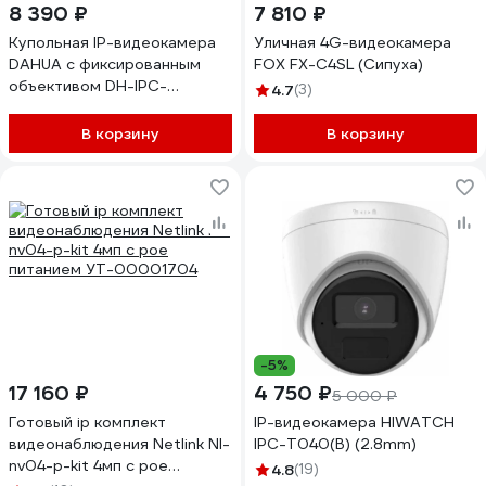
8 390 ₽
7 810 ₽
Купольная IP-видеокамера
Уличная 4G-видеокамера
DAHUA с фиксированным
FOX FX-C4SL (Сипуха)
объективом DH-IPC-
4.7
(3)
HDW1439VP-A-IL-0280B
В корзину
В корзину
-5%
17 160 ₽
4 750 ₽
5 000 ₽
Готовый ip комплект
IP-видеокамера HIWATCH
видеонаблюдения Netlink Nl-
IPC-T040(B) (2.8mm)
nv04-p-kit 4мп с poe
4.8
(19)