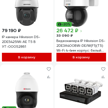
-20%
26 472 ₽
79 190 ₽
33 090 ₽
IP камера Hikvision DS-
Видеокамера IP Hikvision DS-
2DE5425IW-AE T5 B
2DE3A400BW-DE/W(F1)(T5)
УТ-00052861
Wi-Fi 4-4мм корпус: белый
1863209
В корзину
В корзину