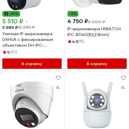
-55%
-5%
5 510 ₽
4 750 ₽
5 000 ₽
5 985 ₽
12 290 ₽
IP-видеокамера HIWATCH
Уличная IP-видеокамера
IPC-B040(B)(2.8mm)
DAHUA с фиксированным
4.9
(15)
объективом DH-IPC-
HFW2449SP-S-IL-0280B
5
(30)
В корзину
В корзину