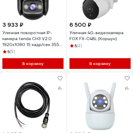
3 933 ₽
6 500 ₽
Уличная поворотная IP-
Уличная 4G-видеокамера
камера tenda CH3 V2.0
FOX FX-C4BL (Коршун)
1920x1080 15 кадр/сек 355°
5
(2)
по горизонтали 90° по
5
(5)
вертикали Wi-Fi ночная
съемка до 30 м датчик
В корзину
В корзину
движения IP65 от -30° до
60° C sd-карта 128GB 2
внешние антенны белый
10000131363