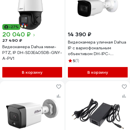
-27%
20 040 ₽
14 390 ₽
27 490 ₽
Видеокамера уличная Dahua
Видеокамера Dahua мини-
IP с вариофокальным
PTZ, IP DH-SD3E405DB-GNY-
объективом DH-IPC-
A-PV1
HFW1431T1P-ZS-S4
5
(1)
В корзину
В корзину