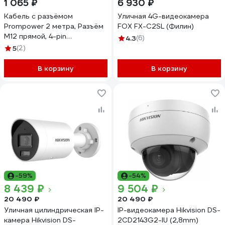
1 065 ₽
6 930 ₽
Кабель с разъёмом
Уличная 4G-видеокамера
Prompower 2 метра, Разъём
FOX FX-C2SL (Филин)
M12 прямой, 4-pin
4.3
(6)
KJTJ12S4LY
5
(2)
В корзину
В корзину
-59%
-54%
8 439 ₽
9 504 ₽
20 490 ₽
20 490 ₽
Уличная цилиндрическая IP-
IP-видеокамера Hikvision DS-
камера Hikvision DS-
2CD2143G2-IU (2,8mm)