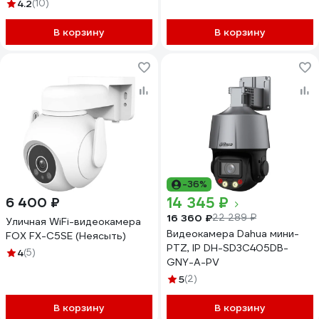
питанием УТ-00001704
4.2
(10)
В корзину
В корзину
-36%
14 345 ₽
6 400 ₽
16 360 ₽
22 289 ₽
Уличная WiFi-видеокамера
Видеокамера Dahua мини-
FOX FX-C5SE (Неясыть)
PTZ, IP DH-SD3C405DB-
4
(5)
GNY-A-PV
5
(2)
В корзину
В корзину