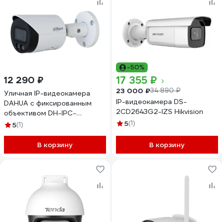
-50%
17 355 ₽
12 290 ₽
23 000 ₽
34 890 ₽
Уличная IP-видеокамера
IP-видеокамера DS-
DAHUA с фиксированным
2CD2643G2-IZS Hikvision
объективом DH-IPC-
HFW2449SP-S-IL-0360B
5
(1)
5
(1)
В корзину
В корзину