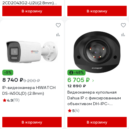
2CD2043G2-LI2U(2.8mm)
4Мп АВ5096104
В корзину
В корзину
-5%
-48%
6 705 ₽
8 740 ₽
9 200 ₽
12 890 ₽
IP-видеокамера HIWATCH
Видеокамера купольная
DS-I450L(D) (2.8mm)
Dahua IP с фиксированным
4.9
(19)
объективом DH-IPC-
HDBW2449FP-AS-IL-0280B
5
(4)
В корзину
В корзину