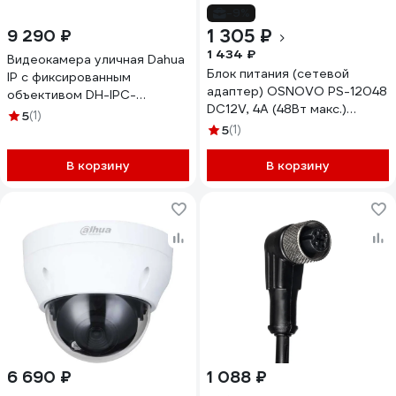
-9%
1 305 ₽
9 290 ₽
1 434 ₽
Видеокамера уличная Dahua
Блок питания (сетевой
IP с фиксированным
адаптер) OSNOVO PS-12048
объективом DH-IPC-
DC12V, 4A (48Вт макс.)
HFW1431TC1P-0280B-S6
5
(1)
sct1492
5
(1)
В корзину
В корзину
6 690 ₽
1 088 ₽