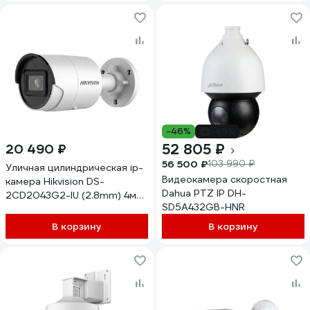
-46%
-49%
52 805 ₽
20 490 ₽
56 500 ₽
103 990 ₽
Уличная цилиндрическая ip-
Видеокамера скоростная
камера Hikvision DS-
Dahua PTZ IP DH-
2CD2043G2-IU (2.8mm) 4мп
SD5A432GB-HNR
АВ5058259
В корзину
В корзину