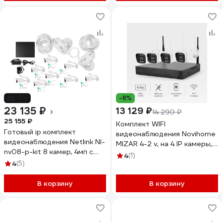
-8%
-8%
23 135 ₽
13 129 ₽
14 290 ₽
25 155 ₽
Комплект WIFI
Готовый ip комплект
видеонаблюдения Novihome
видеонаблюдения Netlink Nl-
MIZAR 4-2 v, на 4 IP камеры,
nv08-p-kit 8 камер, 4мп с
2 Mp 4526
4
(1)
poe питанием УТ-00001705
4
(5)
В корзину
В корзину