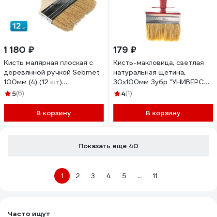
1 180 ₽
179 ₽
Кисть малярная плоская с
Кисть-макловица, светлая
деревянной ручкой Sebmet
натуральная щетина,
100мм (4) (12 шт)
30x100мм Зубр "УНИВЕРСАЛ
TD027001100.12
- МАСТЕР", "КМ-25" 01825-
5
(6)
4
(1)
10
В корзину
В корзину
Показать еще 40
1
2
3
4
5
...
11
Часто ищут