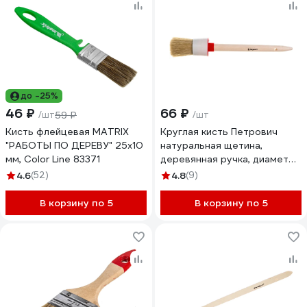
до -25%
46 ₽
66 ₽
/шт
59 ₽
/шт
Кисть флейцевая MATRIX
Круглая кисть Петрович
"РАБОТЫ ПО ДЕРЕВУ" 25х10
натуральная щетина,
мм, Color Line 83371
деревянная ручка, диаметр
40 мм 4100000177
4.6
(52)
4.8
(9)
В корзину по 5
В корзину по 5