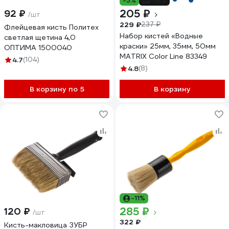
-3%
-14%
205 ₽
92 ₽
/шт
229 ₽
237 ₽
Флейцевая кисть Политех
Набор кистей «Водные
светлая щетина 4,0
краски» 25мм, 35мм, 50мм
ОПТИМА 1500040
MATRIX Color Line 83349
4.7
(104)
4.8
(8)
В корзину по 5
В корзину
-11%
285 ₽
120 ₽
/шт
322 ₽
Кисть-макловица ЗУБР