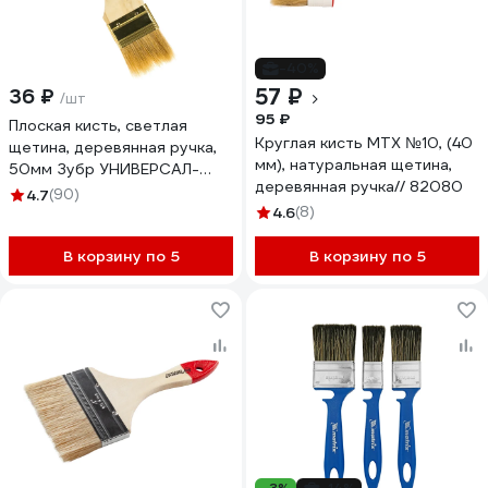
-40%
57 ₽
36 ₽
/шт
95 ₽
Плоская кисть, светлая
Круглая кисть MTX №10, (40
щетина, деревянная ручка,
мм), натуральная щетина,
50мм Зубр УНИВЕРСАЛ-
деревянная ручка// 82080
ОПТИМА 01099-050_z01
4.7
(90)
4.6
(8)
В корзину по 5
В корзину по 5