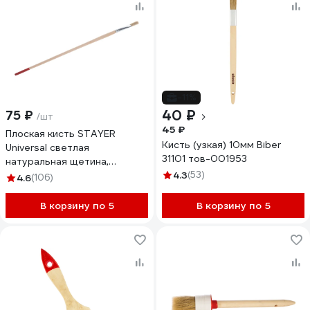
-11%
40 ₽
75 ₽
/шт
45 ₽
Плоская кисть STAYER
Кисть (узкая) 10мм Biber
Universal светлая
31101 тов-001953
натуральная щетина,
деревянная ручка, №10 x
4.3
(53)
4.6
(106)
11мм 0124-10
В корзину по 5
В корзину по 5