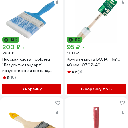
-13%
-5%
200 ₽
95 ₽
229 ₽
100 ₽
Плоская кисть Toolberg
Круглая кисть ВОЛАТ №10
"Лазурит-стандарт"
40 мм 10702-40
искусственная щетина,
4.6
(5)
пластиковая рукоятка, 100
5
(18)
мм ЛА-00001981
В корзину
В корзину по 5