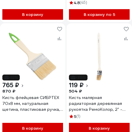
4.8
(45)
В корзину
В корзину по 5
-12%
-76%
765 ₽
119 ₽
870 ₽
504 ₽
Кисть флейцевая СИБРТЕХ
Кисть малярная
70х8 мм, натуральная
радиаторная деревянная
щетина, пластиковая ручка,
рукоятка РемоКолор, 2" -
10шт 82581
50мм, /шт./ 01-2-020
5
(1)
В корзину
В корзину