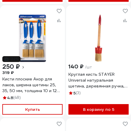
-22%
250 ₽
140 ₽
/шт
319 ₽
Круглая кисть STAYER
Кисти плоские Акор для
Universal натуральная
лаков, ширина щетины 25,
щетина, деревянная ручка,
35, 50 мм, толщина 10 и 12
40мм 0141-40
5
(3)
мм, 3 шт., Эксперт 171 25
4.8
(48)
050 КЛ 3 шт
Купить
В корзину по 5