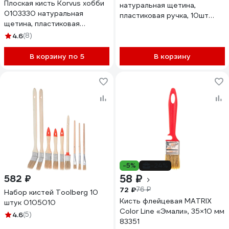
Плоская кисть Korvus хобби
натуральная щетина,
0103330 натуральная
пластиковая ручка, 10шт
щетина, пластиковая
СИБРТЕХ 82580
рукоятка, 70 мм
4.6
(8)
Лк-00014233
В корзину по 5
В корзину
-5%
-24%
58 ₽
582 ₽
72 ₽
76 ₽
Набор кистей Toolberg 10
Кисть флейцевая MATRIX
штук 0105010
Color Line «Эмали», 35×10 мм
4.6
(5)
83351