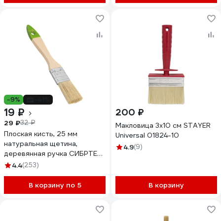
-9%
-41%
19 ₽
200 ₽
29 ₽
32 ₽
Макловица 3х10 см STAYER
Плоская кисть, 25 мм
Universal 01824-10
натуральная щетина,
4.9
(9)
деревянная ручка СИБРТЕХ
82261
4.4
(253)
В корзину по 5
В корзину