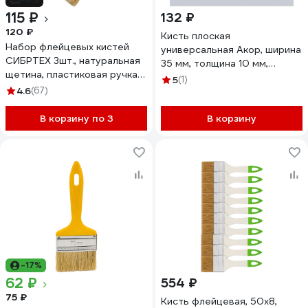
115 ₽
132 ₽
120 ₽
Кисть плоская
Набор флейцевых кистей
универсальная Акор, ширина
СИБРТЕХ 3шт., натуральная
35 мм, толщина 10 мм,
щетина, пластиковая ручка
удлиненная ручка, Эксперт
5
(1)
82507
4.6
(67)
140 10 235
В корзину по 3
В корзину
-17%
62 ₽
554 ₽
75 ₽
Кисть флейцевая, 50х8,