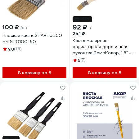
-62%
92 ₽
100 ₽
/шт
241 ₽
Плоская кисть STARTUL 50
Кисть малярная
мм ST0100-50
радиаторная деревянная
4.8
(75)
рукоятка РемоКолор, 1,5" -
38мм, /шт./ 01-2-015
5
(7)
В корзину по 5
В корзину по 5
-4%