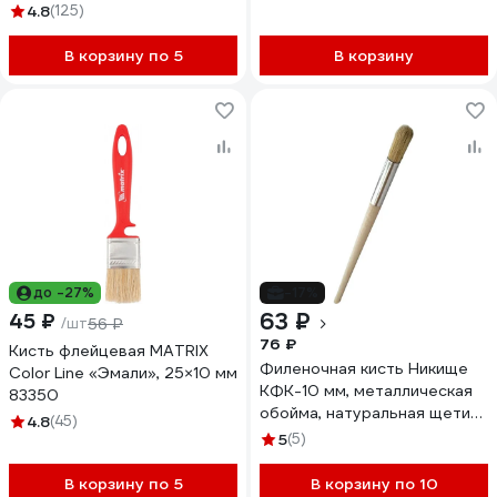
10 025
4.8
(125)
В корзину по 5
В корзину
до -27%
-17%
63 ₽
45 ₽
/шт
56 ₽
76 ₽
Кисть флейцевая MATRIX
Филеночная кисть Никище
Color Line «Эмали», 25×10 мм
КФК-10 мм, металлическая
83350
обойма, натуральная щетина
4.8
(45)
02.01.07
5
(5)
В корзину по 5
В корзину по 10