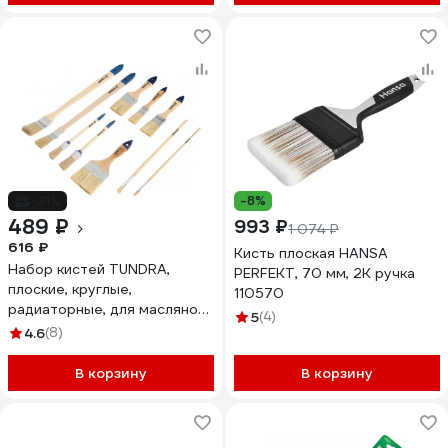
-21%
-8%
489 ₽
993 ₽
1 074 ₽
616 ₽
Кисть плоская HANSA
Набор кистей TUNDRA,
PERFEKT, 70 мм, 2K ручка
плоские, круглые,
110570
радиаторные, для масляной
5
(4)
краски, 10 шт. 4132610
4.6
(8)
В корзину
В корзину