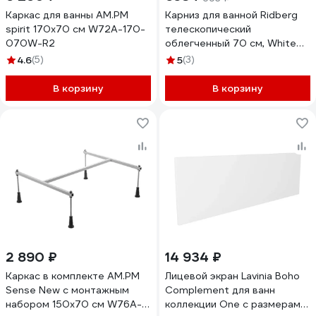
Каркас для ванны AM.PM
Карниз для ванной Ridberg
spirit 170х70 см W72A-170-
телескопический
070W-R2
облегченный 70 см, White
1212166
4.6
(5)
5
(3)
В корзину
В корзину
2 890 ₽
14 934 ₽
Каркас в комплекте AM.PM
Лицевой экран Lavinia Boho
Sense New с монтажным
Complement для ванн
набором 150х70 см W76A-
коллекции One с размерами