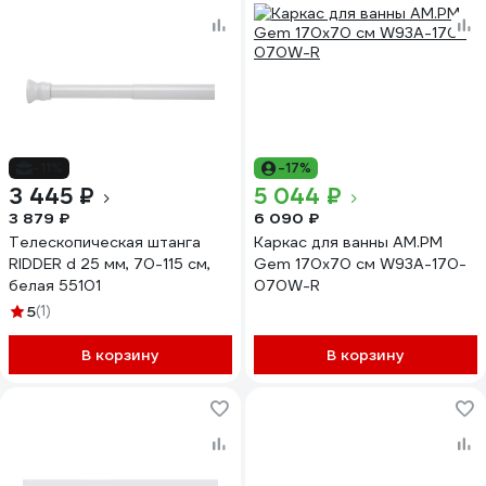
-11%
-17%
3 445 ₽
5 044 ₽
3 879 ₽
6 090 ₽
Телескопическая штанга
Каркас для ванны AM.PM
RIDDER d 25 мм, 70-115 см,
Gem 170x70 см W93A-170-
белая 55101
070W-R
5
(1)
В корзину
В корзину