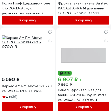
Полка Граф Держалкин Bee
Фронтальная панель Santek
trio 70x13x9 см, с
КАСАБЛАНКА M для ванны
держателем туалетной
170х70 см 1.WH50.1.533
бумаги и
00060005
В корзину
В корзину
полотенцедержателем,
черная Fl-bee-trio70-ppt-ч
-9%
6 907 ₽
5 590 ₽
7 590 ₽
Каркас AM.PM Above 170х70
Панель фронтальная для
см W9XA-170-070W-R
ванны AM.PM X-Joy 150x70
4.8
(36)
см W94A-150-070W-P
В корзину
В корзину