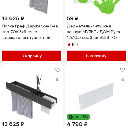
13 625 ₽
59 ₽
Полка Граф Держалкин Bee
Держатель-липучка в
trio 70x13x9 см, с
ванную МУЛЬТИДОМ Рука
держателем туалетной
12х10,5 см., 3 цв VL38-70
бумаги и
1
(4)
полотенцедержателем,
черная Fl-bee-trio70-tpp-ч
В корзину
В корзину
до -13%
13 625 ₽
4 790 ₽