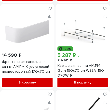
-29%
5 287 ₽
14 590 ₽
7 490 ₽
Фронтальная панель для
Каркас для ванны AM.PM
ванны AM.PM X-joy угловой
Gem 150x70 см W93A-150-
правосторонний 170x70 см
070W-R
W94A-170R70W-P
В корзину
В корзину