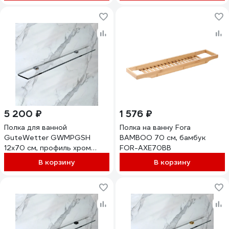
5 200 ₽
1 576 ₽
Полка для ванной
Полка на ванну Fora
GuteWetter GWMPGSH
BAMBOO 70 см, бамбук
12x70 см, профиль хром
FOR-AXE70BB
блестящий, цвет стекла
В корзину
В корзину
выбеленный, стекло
закаленное 10 мм
4698033019340