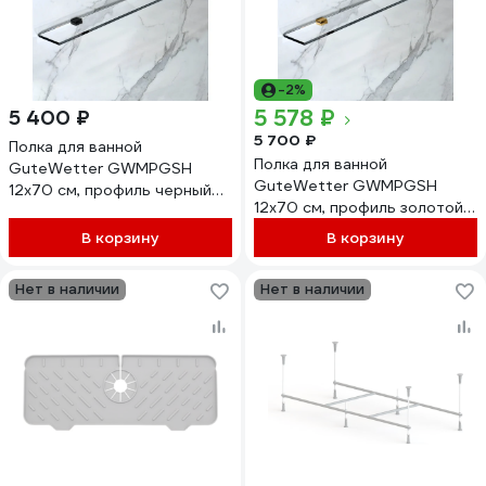
-2%
5 578 ₽
5 400 ₽
5 700 ₽
Полка для ванной
Полка для ванной
GuteWetter GWMPGSH
GuteWetter GWMPGSH
12x70 см, профиль черный
12x70 см, профиль золотой
матовый, цвет стекла
гальванический, цвет стекла
выбеленный, стекло
В корзину
В корзину
выбеленный, стекло
закаленное 10 мм
закаленное 10 мм
4698033019357
Нет в наличии
Нет в наличии
4698033019333