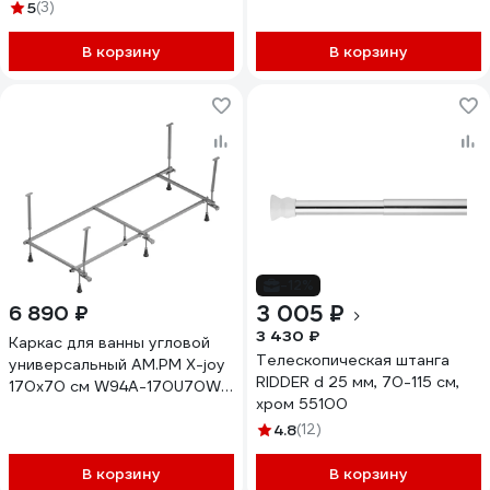
150-070W-R
170х70 и 170х75 см
5
(3)
37500032
В корзину
В корзину
-12%
3 005 ₽
6 890 ₽
3 430 ₽
Каркас для ванны угловой
Телескопическая штанга
универсальный AM.PM X-joy
RIDDER d 25 мм, 70-115 см,
170x70 см W94A-170U70W-
хром 55100
R
4.8
(12)
В корзину
В корзину