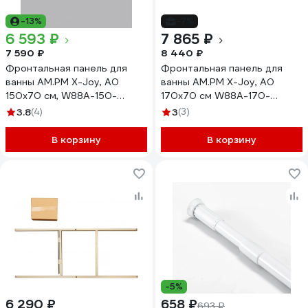
-13%
-7%
6 593 ₽
7 865 ₽
7 590 ₽
8 440 ₽
Фронтальная панель для
Фронтальная панель для
ванны AM.PM X-Joy, А0
ванны AM.PM X-Joy, А0
150х70 см, W88A-150-
170х70 см W88A-170-
070W-P
070W-P
3.8
(4)
3
(3)
В корзину
В корзину
-5%
6 290 ₽
658 ₽
693 ₽