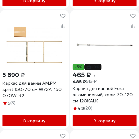
В корзину
В корзину
-5%
-9%
465 ₽
5 690 ₽
485 ₽
513 ₽
Каркас для ванны AM.PM
Карниз для ванной Fora
spirit 150х70 см W72A-150-
алюминиевый, хром 70-120
070W-R2
см 120KALK
5
(3)
4.3
(28)
В корзину
В корзину