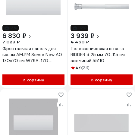
-3%
-12%
6 830 ₽
3 939 ₽
7 029 ₽
4 460 ₽
Фронтальная панель для
Телескопическая штанга
ванны AM.PM Sense New А0
RIDDER d 25 мм 70-115 см
170х70 см W76A-170-
алюминий 55110
070W-P
4.9
(23)
В корзину
В корзину