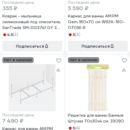
Последняя цена
Последняя цена
355 ₽
5 590 ₽
Коврик - мыльница
Каркас для ванны AM.PM
силиконовый под смеситель
Gem 160x70 см W93A-160-
SanTrade SM-DG3741 GY 37
070W-R
мм х14 мм серый 6558
4.5
(2)
5
(2)
Подписаться
Подписаться
Нет в наличии
Нет в наличии
Последняя цена
Решетка для ванны Банные
7 490 ₽
Штучки 70x30x4 см. 33090
5
(4)
Каркас для ванны AM.PM