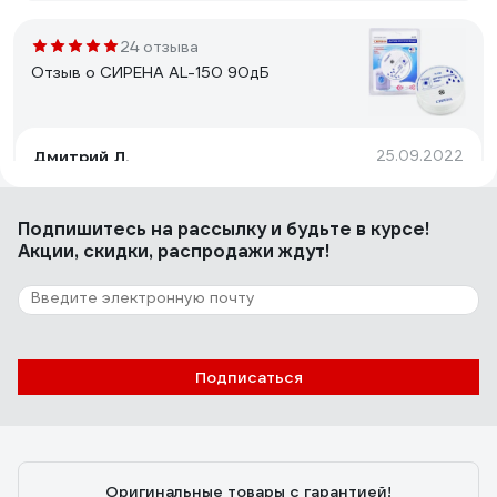
24 отзыва
Отзыв о СИРЕНА AL-150 90дБ
Дмитрий Л.
25.09.2022
Мобильность, громкий звук
Подпишитесь
на рассылку
и будьте в курсе!
Акции, скидки, распродажи ждут!
25 отзывов
Отзыв о Neptun Profi Base 1/2
Андрей
15.10.2023
Подписаться
1. Цена(покупал по скидке), 2. Массивные краны из
нержавейки с уплотнениями штока из FKM резины,
которая , в отличие от уплотнений NBR, со временем
не каменеет и не трескается. 3. Возможность ручного
Оригинальные товары с гарантией!
управления кранами, не снимая привод с крана.