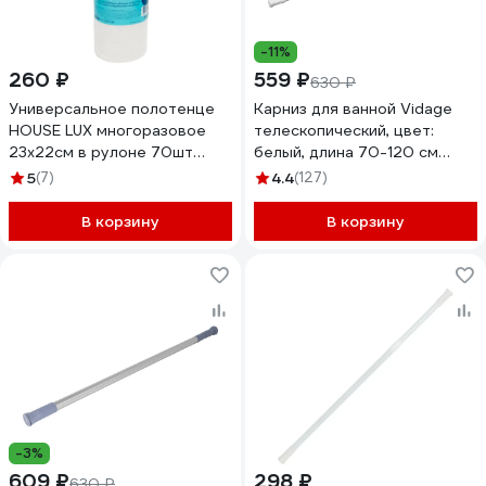
-11%
260 ₽
559 ₽
630 ₽
Универсальное полотенце
Карниз для ванной Vidage
HOUSE LUX многоразовое
телескопический, цвет:
23x22см в рулоне 70шт
белый, длина 70-120 см
48255 82552
1305010
5
(7)
4.4
(127)
В корзину
В корзину
-3%
609 ₽
298 ₽
630 ₽