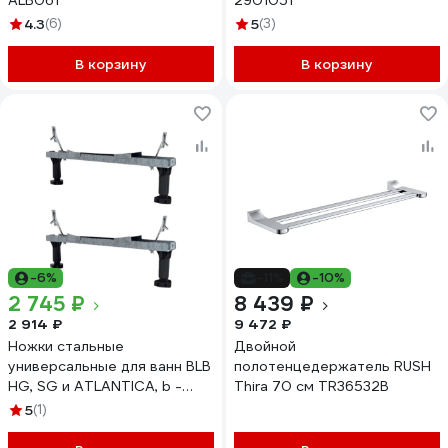
ALB061
2901051
4.3
(6)
5
(3)
В корзину
В корзину
-6%
-11%
-10%
2 745 ₽
8 439 ₽
2 914 ₽
9 472 ₽
Ножки стальные
Двойной
универсальные для ванн BLB
полотенцедержатель RUSH
HG, SG и ATLANTICA, b -
Thira 70 см TR36532В
70/75/80 см APMROBZF
5
(1)