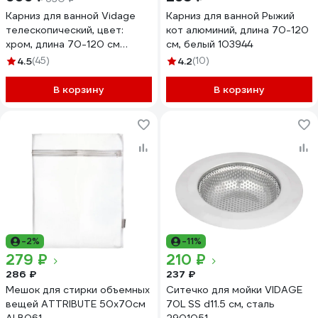
Карниз для ванной Vidage
Карниз для ванной Рыжий
телескопический, цвет:
кот алюминий, длина 70-120
хром, длина 70-120 см
см, белый 103944
1305009
4.5
(45)
4.2
(10)
В корзину
В корзину
-2%
-11%
279 ₽
210 ₽
286 ₽
237 ₽
Мешок для стирки объемных
Ситечко для мойки VIDAGE
вещей ATTRIBUTE 50х70см
70L SS d11.5 см, сталь