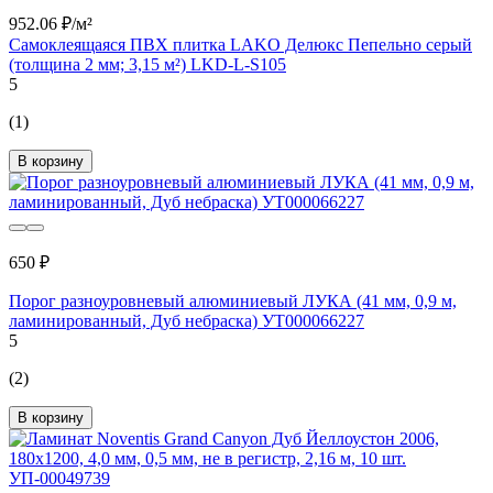
952.06 ₽/м²
Самоклеящаяся ПВХ плитка LAKO Делюкс Пепельно серый
(толщина 2 мм; 3,15 м²) LKD-L-S105
5
(1)
В корзину
650 ₽
Порог разноуровневый алюминиевый ЛУКА (41 мм, 0,9 м,
ламинированный, Дуб небраска) УТ000066227
5
(2)
В корзину