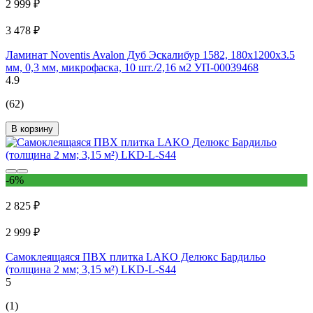
2 999 ₽
3 478 ₽
Ламинат Noventis Avalon Дуб Эскалибур 1582, 180x1200х3.5
мм, 0,3 мм, микрофаска, 10 шт./2,16 м2 УП-00039468
4.9
(62)
В корзину
-6%
2 825 ₽
2 999 ₽
Самоклеящаяся ПВХ плитка LAKO Делюкс Бардильо
(толщина 2 мм; 3,15 м²) LKD-L-S44
5
(1)