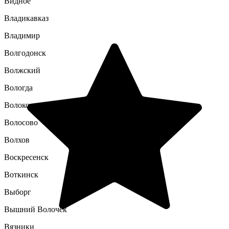
Видное
Владикавказ
Владимир
Волгодонск
Волжский
Вологда
Волоколамск
Волосово
Волхов
Воскресенск
Воткинск
Выборг
Вышний Волочек
Вязники