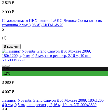
2 825 ₽
2 999 ₽
Самоклеящаяся ПВХ плитка LAKO Делюкс Сосна классик
(толщина 2 мм; 3,06 м²) LKD-L-W70
5
(1)
В корзину
-23%
-12%
3 080 ₽
4 007 ₽
Ламинат Noventis Grand Сanyon Дуб Мохаве 2009, 180x1200,
4,0 мм, 0,5 мм, не в регистр, 2,16 м, 10 шт. УП-00043689
4.9