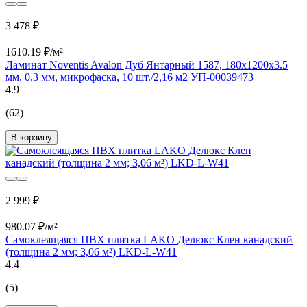
3 478 ₽
1610.19 ₽/м²
Ламинат Noventis Avalon Дуб Янтарный 1587, 180x1200х3.5
мм, 0,3 мм, микрофаска, 10 шт./2,16 м2 УП-00039473
4.9
(62)
В корзину
2 999 ₽
980.07 ₽/м²
Самоклеящаяся ПВХ плитка LAKO Делюкс Клен канадский
(толщина 2 мм; 3,06 м²) LKD-L-W41
4.4
(5)