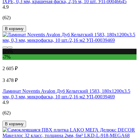
IXPE, 0,3 мм, крашеная фаска, 2,16 м, 10 шт. УП-00046645
4.9
(62)
В корзину
-25%
-7%
2 605 ₽
3 478 ₽
Ламинат Noventis Avalon Дуб Кельтский 1583, 180x1200х3.5
мм, 0,3 мм, микрофаска, 10 шт./2,16 м2 УП-00039469
4.9
(62)
В корзину