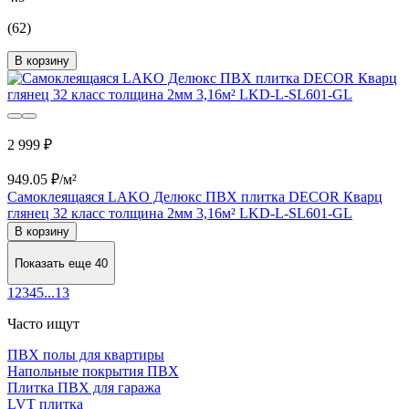
(62)
В корзину
2 999 ₽
949.05 ₽/м²
Самоклеящаяся LAKO Делюкс ПВХ плитка DECOR Кварц
глянец 32 класс толщина 2мм 3,16м² LKD-L-SL601-GL
В корзину
Показать еще 40
1
2
3
4
5
...
13
Часто ищут
ПВХ полы для квартиры
Напольные покрытия ПВХ
Плитка ПВХ для гаража
LVT плитка