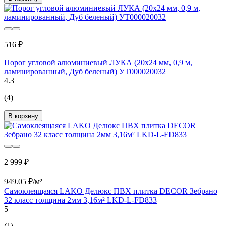
516 ₽
Порог угловой алюминиевый ЛУКА (20х24 мм, 0,9 м,
ламинированный, Дуб беленый) УТ000020032
4.3
(4)
В корзину
2 999 ₽
949.05 ₽/м²
Самоклеящаяся LAKO Делюкс ПВХ плитка DECOR Зебрано
32 класс толщина 2мм 3,16м² LKD-L-FD833
5