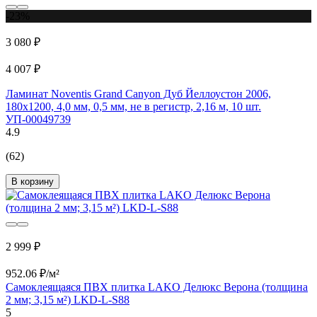
-23%
3 080 ₽
4 007 ₽
Ламинат Noventis Grand Сanyon Дуб Йеллоустон 2006,
180x1200, 4,0 мм, 0,5 мм, не в регистр, 2,16 м, 10 шт.
УП-00049739
4.9
(62)
В корзину
2 999 ₽
952.06 ₽/м²
Самоклеящаяся ПВХ плитка LAKO Делюкс Верона (толщина
2 мм; 3,15 м²) LKD-L-S88
5