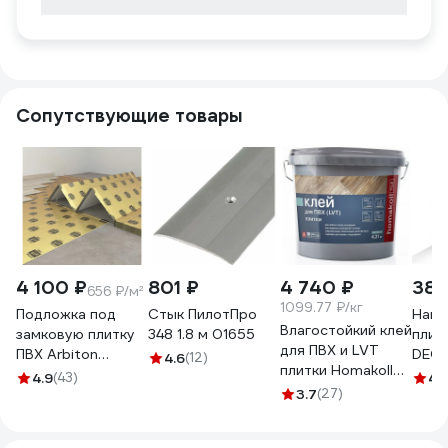
Сопутствующие товары
4 100 ₽
801 ₽
4 740 ₽
380
656 ₽/м²
1099.77 ₽/кг
Подложка под
Стык ПилотПро
Напо
Влагостойкий клей
замковую плитку
348 1.8 м 01655
плин
для ПВХ и LVT
ПВХ Arbiton
DECO
4.6
(12)
плитки Homakoll
Secura LVT Click
2,2 
4.9
(43)
4.
Tile 2K PU, 4.31 кг
Smart 1.5 мм
3.7
(27)
свет
467629
403662
шт.)
СВТ 