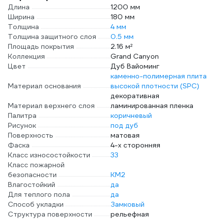
Длина
1200 мм
Ширина
180 мм
Толщина
4 мм
Толщина защитного слоя
0.5 мм
Площадь покрытия
2.16 м²
Коллекция
Grand Сanyon
Цвет
Дуб Вайоминг
каменно-полимерная плита
Материал основания
высокой плотности (SPC)
декоративная
Материал верхнего слоя
ламинированная пленка
Палитра
коричневый
Рисунок
под дуб
Поверхность
матовая
Фаска
4-х сторонняя
Класс износостойкости
33
Класс пожарной
безопасности
КМ2
Влагостойкий
да
Для теплого пола
да
Способ укладки
Замковый
Структура поверхности
рельефная