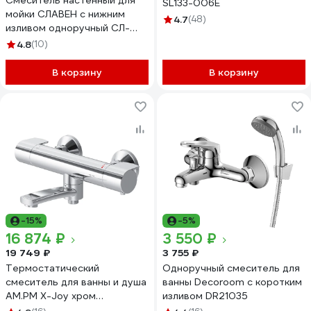
Смеситель настенный для
SL133-006E
мойки СЛАВЕН с нижним
4.7
(48)
изливом одноручный СЛ-
ОД-П24
4.8
(10)
В корзину
В корзину
-15%
-5%
16 874 ₽
3 550 ₽
19 749 ₽
3 755 ₽
Термостатический
Одноручный смеситель для
смеситель для ванны и душа
ванны Decoroom с коротким
AM.PM X-Joy хром
изливом DR21035
F85A50000