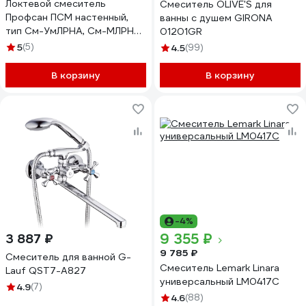
Локтевой смеситель
Смеситель OLIVE'S для
Профсан ПСМ настенный,
ванны с душем GIRONA
тип См-УмЛРНА, См-МЛРНА
01201GR
PSM-508-055
5
(5)
4.5
(99)
В корзину
В корзину
-4%
9 355 ₽
3 887 ₽
9 785 ₽
Смеситель для ванной G-
Смеситель Lemark Linara
Lauf QST7-A827
универсальный LM0417C
4.9
(7)
4.6
(88)