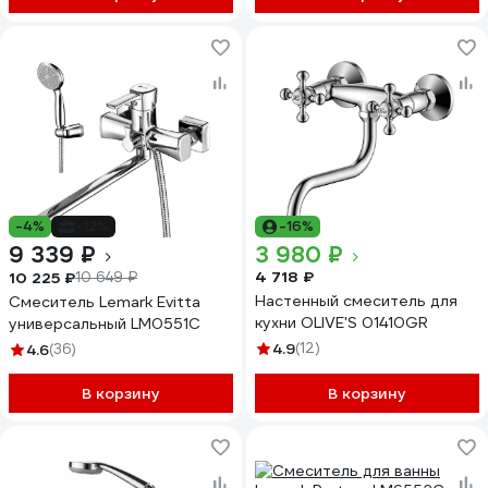
-4%
-12%
-16%
9 339 ₽
3 980 ₽
4 718 ₽
10 225 ₽
10 649 ₽
Настенный смеситель для
Смеситель Lemark Evitta
кухни OLIVE'S 01410GR
универсальный LM0551C
4.9
(12)
4.6
(36)
В корзину
В корзину