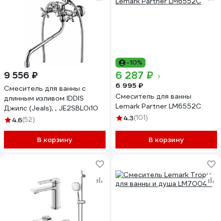
-10%
6 287 ₽
9 556 ₽
6 995 ₽
Смеситель для ванны с
Смеситель для ванны
длинным изливом IDDIS
Lemark Partner LM6552C
Джилс (Jeals), , JE2SBL0i10
4.3
(101)
4.6
(52)
В корзину
В корзину