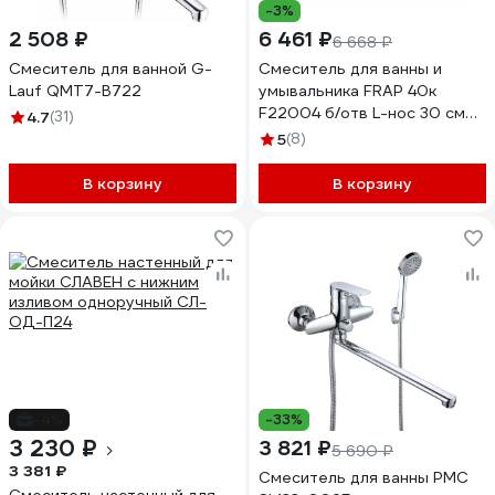
-3%
2 508 ₽
6 461 ₽
6 668 ₽
Смеситель для ванной G-
Смеситель для ванны и
Lauf QMT7-B722
умывальника FRAP 40к
F22004 б/отв L-нос 30 см
4.7
(31)
531230
5
(8)
В корзину
В корзину
-4%
-33%
3 230 ₽
3 821 ₽
5 690 ₽
3 381 ₽
Смеситель для ванны РМС