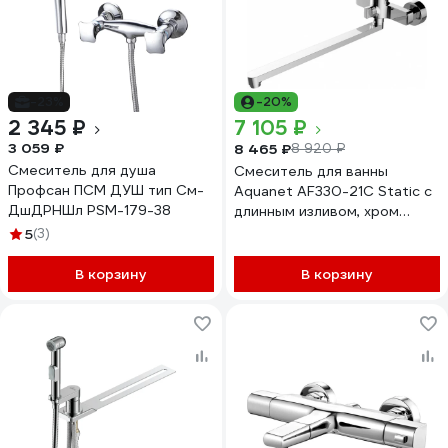
-23%
-20%
2 345 ₽
7 105 ₽
3 059 ₽
8 465 ₽
8 920 ₽
Смеситель для душа
Смеситель для ванны
Профсан ПСМ ДУШ тип См-
Aquanet AF330-21C Static с
ДшДРНШл PSM-179-38
длинным изливом, хром
00237445
5
(3)
В корзину
В корзину