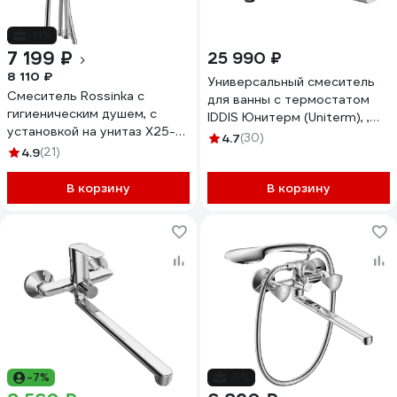
-11%
7 199 ₽
25 990 ₽
8 110 ₽
Универсальный смеситель
Смеситель Rossinka с
для ванны с термостатом
гигиеническим душем, с
IDDIS Юнитерм (Uniterm), ,
установкой на унитаз X25-
UNISB02i74WA
4.7
(30)
56
4.9
(21)
В корзину
В корзину
-7%
-5%