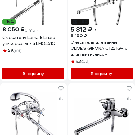
-14%
-29%
5 812 ₽
8 050 ₽
9 415 ₽
8 190 ₽
Смеситель Lemark Linara
Смеситель для ванны
универсальный LM0451C
OLIVE'S GIRONA 01221GR с
4.6
(88)
длинным изливом
4.5
(99)
В корзину
В корзину