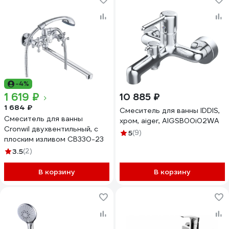
-4%
1 619 ₽
10 885 ₽
1 684 ₽
Смеситель для ванны IDDIS,
Смеситель для ванны
хром, aiger, AIGSB00i02WA
Cronwil двухвентильный, с
5
(9)
плоским изливом CB330-23
3.5
(2)
В корзину
В корзину