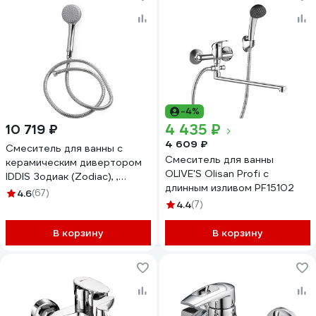
-4%
4 435 ₽
10 719 ₽
4 609 ₽
Смеситель для ванны с
Смеситель для ванны
керамическим дивертором
OLIVE'S Olisan Profi с
IDDIS Зодиак (Zodiac), ,
длинным изливом PF15102
ZODSB02i02
4.6
(67)
4.4
(7)
В корзину
В корзину