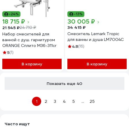
-24%
-13%
18 715 ₽
30 005 ₽
34 415 ₽
21 545 ₽
24 710 ₽
Смеситель Lemark Tropic
Набор смесителей для
для ванны и душа LM7004C
ванной с душ. гарнитуром
ORANGE Сплито M36-311cr
4.8
(16)
5
(1)
В корзину
В корзину
Показать еще 40
1
2
3
4
5
...
25
Часто ищут