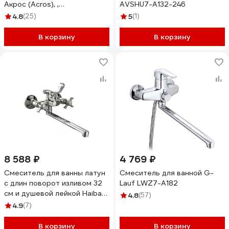
Акрос (Acros), ,
AVSHU7-A132-246
ACRSBL2i10WA
4.8
(25)
5
(1)
В корзину
В корзину
8 588 ₽
4 769 ₽
Смеситель для ванны латун
Смеситель для ванной G-
с длин поворот изливом 32
Lauf LWZ7-A182
см и душевой лейкой Haiba
4.8
(57)
хром HB2124 539060
4.9
(7)
В корзину
В корзину