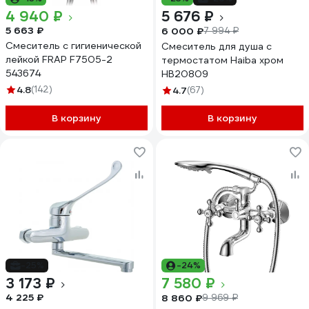
4 940 ₽
5 676 ₽
5 663 ₽
6 000 ₽
7 994 ₽
Смеситель с гигиенической
Смеситель для душа с
лейкой FRAP F7505-2
термостатом Haiba хром
543674
HB20809
4.8
(142)
4.7
(67)
В корзину
В корзину
-25%
-24%
3 173 ₽
7 580 ₽
4 225 ₽
8 860 ₽
9 969 ₽