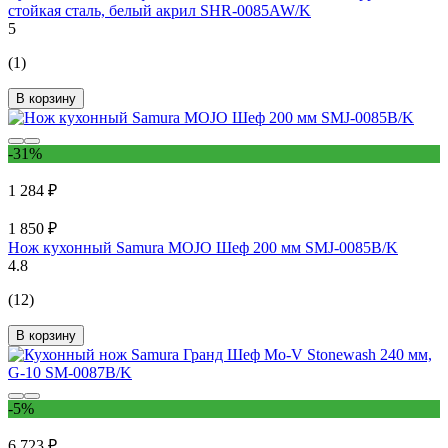
стойкая сталь, белый акрил SHR-0085AW/K
5
(1)
В корзину
-31%
1 284 ₽
1 850 ₽
Нож кухонный Samura MOJO Шеф 200 мм SMJ-0085B/K
4.8
(12)
В корзину
-5%
6 723 ₽