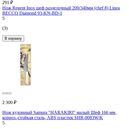
291 ₽
Нож Regent Inox шеф разделочный 200/340мм (chef 8) Linea
BECCO Diamond 93-KN-BD-1
5
(3)
В корзину
2 300 ₽
Нож кухонный Samura "HARAKIRI" малый Шеф 166 мм,
корроз.-стойкая сталь, ABS пластик SHR-0083W/K
5