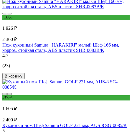
-16%
1 926 ₽
2 300 ₽
Нож кухонный Samura "HARAKIRI" малый Шеф 166 мм,
корроз.-стойкая сталь, ABS пластик SHR-0083B/K
4.7
(23)
В корзину
-33%
1 605 ₽
2 400 ₽
Кухонный нож Шеф Samura GOLF 221 мм, AUS-8 SG-0085/K
5