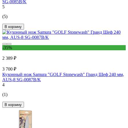
SG-0085B/K
5
(5)
В корзину
-35%
2 389 ₽
3 700 ₽
Кухонный нож Samura "GOLF Stonewash" Гранд Шеф 240 мм,
AUS-8 SG-0087B/K
4
(1)
В корзину