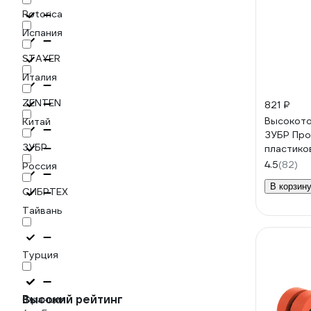
Rotorica
Испания
STAYER
Италия
ZENTEN
821 ₽
Высокото
Китай
ЗУБР Про
ЗУБР
пластико
мм 23701
4.5
(82)
Россия
В корзин
СИБРТЕХ
Тайвань
Турция
Высокий рейтинг
Франция