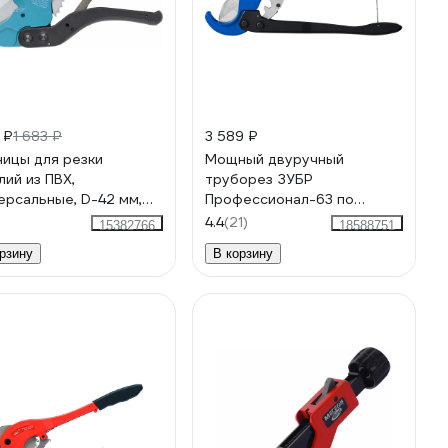
 ₽
1 683 ₽
3 589 ₽
ицы для резки
Мощный двуручный
лий из ПВХ,
труборез ЗУБР
ерсальные, D-42 мм,
Профессионал-63 по
шковое покрытие
пластиковым трубам до 63
4.4
(21)
15382766
18588751
яток GROSS 78424
мм 23703-63_z01
рзину
В корзину