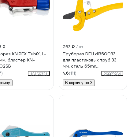
3 ₽
263 ₽
/шт
орез KNIPEX TubiX, L-
Труборез DELI dl350033
мм, блистер KN-
для пластиковых труб 33
102SB
мм, сталь 65mn,
тефлоновое покрытие
7)
4.6
(111)
16166321
26665964
118719
рзину
В корзину по 3