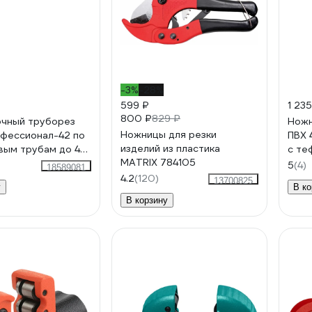
-3%
-28%
599 ₽
1 235
800 ₽
829 ₽
чный труборез
Ножн
Ножницы для резки
фессионал-42 по
ПВХ 
изделий из пластика
вым трубам до 42
с те
MATRIX 784105
-42_z02
1074
5
(4)
18589081
4.2
(120)
13700825
у
В ко
В корзину