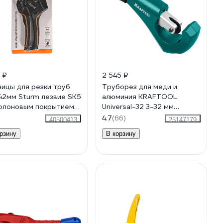
 ₽
2 545 ₽
ицы для резки труб
Труборез для меди и
42мм Sturm лезвие SK5
алюминия KRAFTOOL
флоновым покрытием
Universal-32 3-32 мм
-09-42
23383_z02
4.7
(66)
40500413
25147179
рзину
В корзину