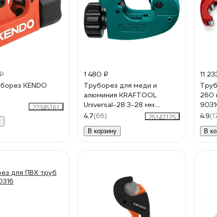
 ₽
1 480 ₽
11 23
уборез KENDO
Труборез для меди и
Труб
алюминия KRAFTOOL
260 
Universal-28 3-28 мм
903
22345161
23382_z02
4.7
(66)
4.9
(1
25147125
у
В корзину
В ко