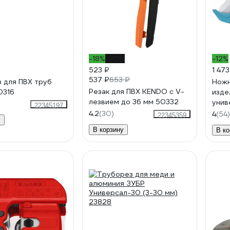
-18%
-20%
-12%
523 ₽
1 473
537 ₽
653 ₽
 для ПВХ труб
Ножн
Резак для ПВХ KENDO с V-
0316
изде
лезвием до 36 мм 50332
унив
22345197
поро
4.2
(30)
4
(54)
22345359
у
руко
В корзину
В ко