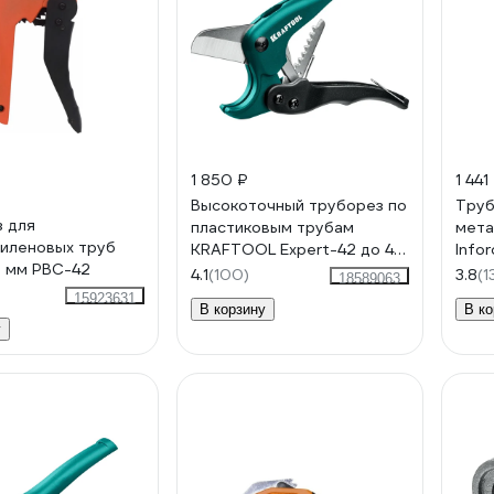
1 850 ₽
1 441
Высокоточный труборез по
Труб
 для
пластиковым трубам
мета
иленовых труб
KRAFTOOL Expert-42 до 42
Info
2 мм PBC-42
мм 23381-42_z02
4.1
(100)
3.8
(1
18589063
15923631
В корзину
В ко
у