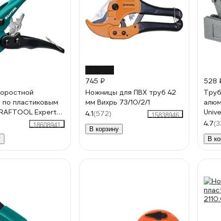
до -28%
745 ₽
528 
коростной
Ножницы для ПВХ труб 42
Труб
 по пластиковым
мм Вихрь 73/10/2/1
алюм
RAFTOOL Expert-
Univ
4.1
(572)
15838946
 мм 23381-38_z01
22_z
4.7
(3
18608941
В корзину
у
В ко