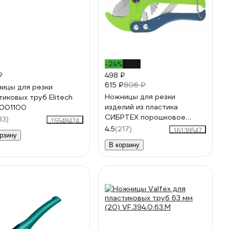
-24%
-38%
₽
498 ₽
615 ₽
806 ₽
ицы для резки
Ножницы для резки
тиковых труб Elitech
изделий из пластика
.001100
СИБРТЕХ порошковое
83)
15548424
покрытие, диаметр до 42
4.5
(217)
16139547
рзину
мм 78404
В корзину