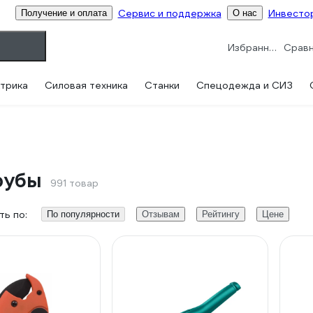
Сервис и поддержка
Инвесто
Получение и оплата
О нас
Избранное
трика
Силовая техника
Станки
Спецодежда и СИЗ
рубы
991 товар
ь по:
По популярности
Отзывам
Рейтингу
Цене