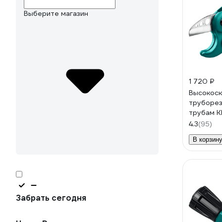
Выберите магазин
1 720 ₽
Высокос
труборез
трубам K
38 до 38
4.3
(95)
В корзин
Забрать сегодня