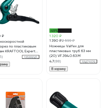
-49%
до -54%
0 ₽
1 320 ₽
1 390 ₽
2 599 ₽
коскоростной
Ножницы Valfex для
орез по пластиковым
пластиковых труб 63 мм
ам KRAFTOOL Expert-
(20) VF.394.0.63.M
о 25 мм 23381-25_z01
5)
18589045
4.7
(88)
33471079
рзину
В корзину