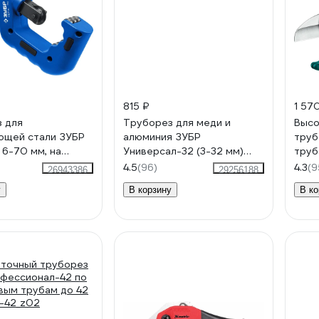
815 ₽
1 57
 для
Труборез для меди и
Высо
ющей стали ЗУБР
алюминия ЗУБР
труб
6-70 мм, на
Универсал-32 (3-32 мм)
труб
ках 23867
23830
25 д
4.5
(96)
4.3
(9
26943386
29256188
у
В корзину
В ко