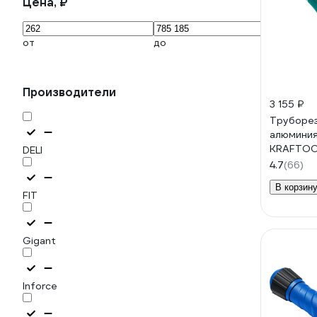
Цена, ₽
от
до
Производители
3 155 ₽
Труборез
алюминия
KRAFTOOL
DELI
23483
4.7
(66)
В корзин
FIT
Gigant
Inforce