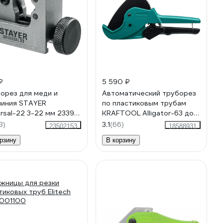
₽
5 590 ₽
орез для меди и
Автоматический труборез
иния STAYER
по пластиковым трубам
ersal-22 3-22 мм 23391-
KRAFTOOL Alligator-63 до
02
63 мм 23408-63_z01
3)
3.1
(66)
23502153
18588931
рзину
В корзину