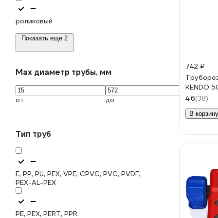
роликовый
Показать еще 2
742 ₽
Max диаметр трубы, мм
Труборез
KENDO 5
4.6
(38)
от
до
В корзин
Тип труб
E, PP, PU, PEX, VPE, CPVC, PVC, PVDF,
PEX-AL-PEX
PE, PEX, PERT, PPR.