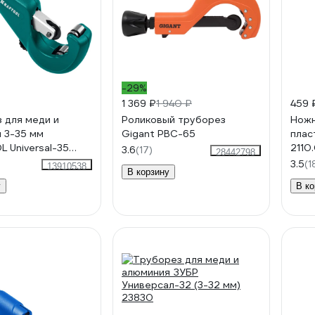
-29%
1 369 ₽
1 940 ₽
459 
 для меди и
Роликовый труборез
Ножн
 3-35 мм
Gigant PBC-65
плас
 Universal-35
2110
3.6
(17)
28442798
3.5
(1
13910538
В корзину
у
В ко