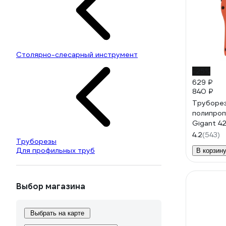
Столярно-слесарный инструмент
-25%
629 ₽
840 ₽
Труборез
полипроп
Gigant 4
4.2
(543)
Труборезы
Для профильных труб
В корзин
Выбор магазина
Выбрать на карте