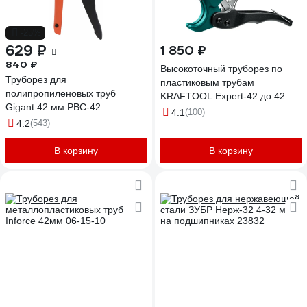
-25%
629 ₽
1 850 ₽
840 ₽
Высокоточный труборез по
Труборез для
пластиковым трубам
полипропиленовых труб
KRAFTOOL Expert-42 до 42 мм
Gigant 42 мм PBC-42
23381-42_z02
4.1
(100)
4.2
(543)
В корзину
В корзину