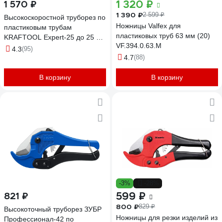
1 320 ₽
1 570 ₽
1 390 ₽
2 599 ₽
Высокоскоростной труборез по
Ножницы Valfex для
пластиковым трубам
пластиковых труб 63 мм (20)
KRAFTOOL Expert-25 до 25 мм
VF.394.0.63.M
23381-25_z01
4.3
(95)
4.7
(88)
В корзину
В корзину
-3%
-28%
599 ₽
821 ₽
800 ₽
829 ₽
Высокоточный труборез ЗУБР
Ножницы для резки изделий из
Профессионал-42 по