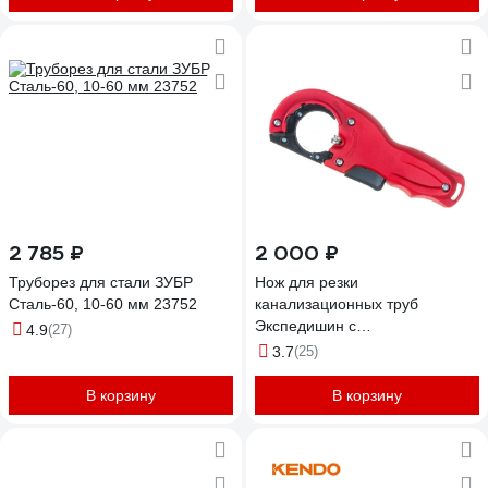
2 785 ₽
2 000 ₽
Труборез для стали ЗУБР
Нож для резки
Сталь-60, 10-60 мм 23752
канализационных труб
Экспедишин с
4.9
(27)
фаскоснимателем, диаметр
3.7
(25)
40-50 мм, красный
ЭК-05202021
В корзину
В корзину