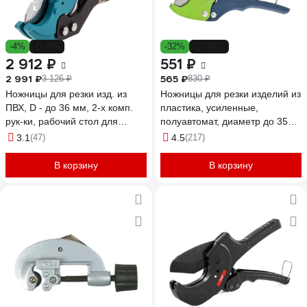
-4%
-7%
-32%
-34%
2 912 ₽
551 ₽
2 991 ₽
565 ₽
3 126 ₽
830 ₽
Ножницы для резки изд. из
Ножницы для резки изделий из
ПВХ, D - до 36 мм, 2-х комп.
пластика, усиленные,
рук-ки, рабочий стол для
полуавтомат, диаметр до 35мм
плоских изд. GROSS 78420
СИБРТЕХ 78406
3.1
(47)
4.5
(217)
В корзину
В корзину