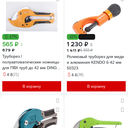
-17%
-11%
-23%
565 ₽
1 230 ₽
679 ₽
1 411 ₽
1 593 ₽
Труборез /
Роликовый труборез для меди
полуавтоматические ножницы
и алюминия KENDO 6-42 мм
для ПВХ труб до 42 мм DINGQI
50323
63002
4.8
(21)
4.6
(38)
В корзину
В корзину