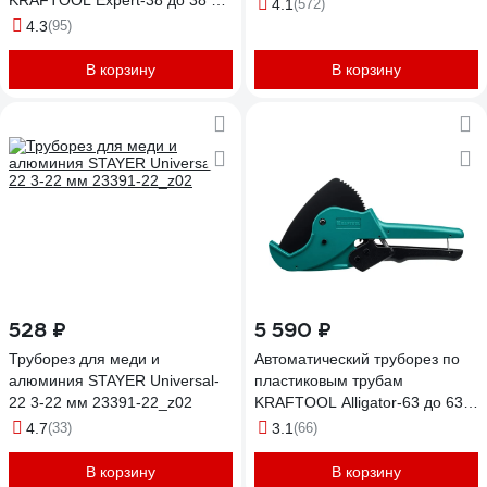
KRAFTOOL Expert-38 до 38 мм
4.1
(572)
23381-38_z01
4.3
(95)
В корзину
В корзину
528 ₽
5 590 ₽
Труборез для меди и
Автоматический труборез по
алюминия STAYER Universal-
пластиковым трубам
22 3-22 мм 23391-22_z02
KRAFTOOL Alligator-63 до 63
мм 23408-63_z01
4.7
(33)
3.1
(66)
В корзину
В корзину