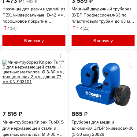
1 473 ₽
3 589 ₽
1 683 ₽
Ножницы для резки изделий из
Мощный двуручный труборез
ПВХ, универсальные, D-42 мм,
ЗУБР Профессионал-63 по
порошковое покрытие
пластиковым трубам до 63 мм
рукояток GROSS 78424
23703-63_z01
4
(54)
4.4
(21)
В корзину
В корзину
7 816 ₽
865 ₽
Мини-труборез Knipex TubiX S
Труборез для меди и
для нержавеющей стали и
алюминия ЗУБР Универсал-30
цветных металлов, Ø 3-30 мм,
(3-30 мм) 23828