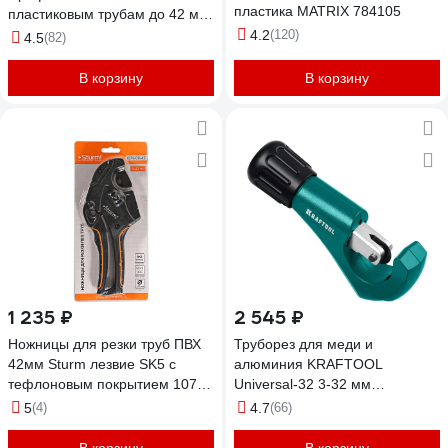
пластика MATRIX 784105
пластиковым трубам до 42 мм
23701-42_z02
4.2
(120)
4.5
(82)
В корзину
В корзину
1 235 ₽
2 545 ₽
Ножницы для резки труб ПВХ
Труборез для меди и
42мм Sturm лезвие SK5 с
алюминия KRAFTOOL
тефлоновым покрытием 1074-
Universal-32 3-32 мм
09-42
23383_z02
5
(4)
4.7
(66)