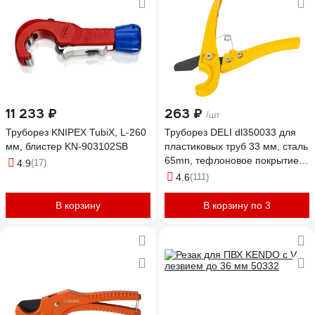
11 233 ₽
263 ₽
/шт
Труборез KNIPEX TubiX, L-260
Труборез DELI dl350033 для
мм, блистер KN-903102SB
пластиковых труб 33 мм, сталь
65mn, тефлоновое покрытие
4.9
(17)
118719
4.6
(111)
В корзину
В корзину по 3