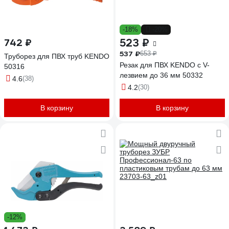
-18%
-20%
523 ₽
742 ₽
537 ₽
653 ₽
Труборез для ПВХ труб KENDO
Резак для ПВХ KENDO с V-
50316
лезвием до 36 мм 50332
4.6
(38)
4.2
(30)
В корзину
В корзину
-12%