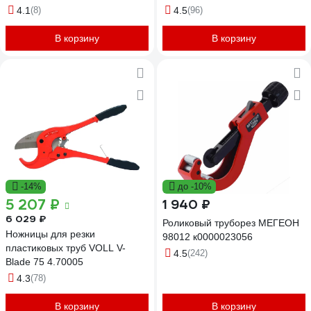
толщина max 2 мм, длина 77
4.1
(8)
4.5
(96)
мм KN-903101
В корзину
В корзину
-14%
до -10%
5 207 ₽
1 940 ₽
6 029 ₽
Роликовый труборез МЕГЕОН
Ножницы для резки
98012 к0000023056
пластиковых труб VOLL V-
4.5
(242)
Blade 75 4.70005
4.3
(78)
В корзину
В корзину