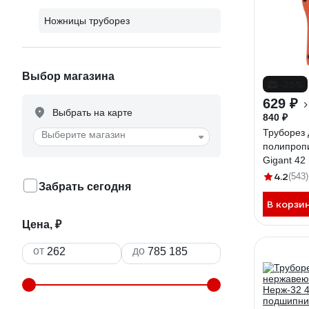
Ножницы труборез
Выбор магазина
-25%
629 ₽
Выбрать на карте
840 ₽
Труборез 
Выберите магазин
полипроп
Gigant 42
4.2
(543)
Забрать сегодня
В корзи
Цена, ₽
от
до