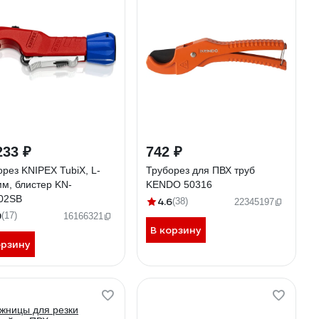
233 ₽
742 ₽
орез KNIPEX TubiX, L-
Труборез для ПВХ труб
мм, блистер KN-
KENDO 50316
02SB
4.6
(38)
22345197
9
(17)
16166321
В корзину
орзину