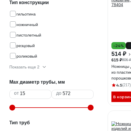
Тип конструкции
гильотина
ножничный
пистолетный
-24%
резцовый
514 ₽
роликовый
615 ₽
806 
Ножницы 
Показать еще 2
из пласт
порошков
Max диаметр трубы, мм
диаметр 
4.5
(217)
от
до
В корзи
Тип труб