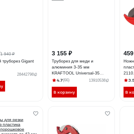
₽
3 155 ₽
459
1 940 ₽
 труборез Gigant
Труборез для меди и
Ножн
алюминия 3-35 мм
пласт
KRAFTOOL Universal-35
2110
28442798
23483
4.7
3.
(66)
13910538
ну
В корзину
В к