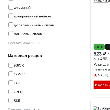
алюминий
армированный нейлон
дюралюминиевый сплав
магниевый сплав
Показать еще 11
-18%
523 ₽
Материал резцов
537 ₽
653 
Резак для
9SICR
лезвием д
CrMoV
4.2
(30)
CrV
В корзи
Gcr15
SK5
Показать еще 14