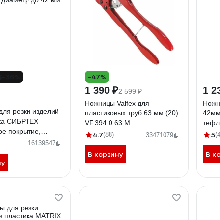
-36%
-47%
1 390 ₽
1 2
2 599 ₽
₽
Ножницы Valfex для
Ножн
для резки изделий
пластиковых труб 63 мм (20)
42мм
ика СИБРТЕХ
VF.394.0.63.M
тефл
ое покрытие,
1074
4.7
5
(88)
(4
33471079
до 42 мм 78404
16139547
В корзину
В к
ну