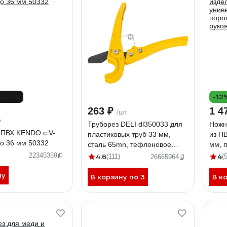
-20%
-12
263 ₽
1 4
/шт
₽
Труборез DELI dl350033 для
Ножн
 ПВХ KENDO с V-
пластиковых труб 33 мм,
из П
о 36 мм 50332
сталь 65mn, тефлоновое
мм, 
покрытие 118719
руко
22345359
4.6
4
(111)
(
26665964
ну
В корзину по 3
В к