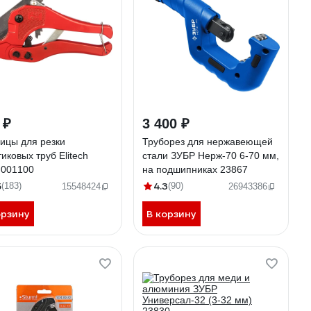
 ₽
3 400 ₽
ицы для резки
Труборез для нержавеющей
иковых труб Elitech
стали ЗУБР Нерж-70 6-70 мм,
.001100
на подшипниках 23867
5
4.3
(183)
(90)
15548424
26943386
орзину
В корзину