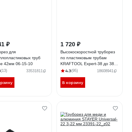
41 ₽
1 720 ₽
орез для
Высокоскоростной труборез
ллопластиковых труб
по пластиковым трубам
ce 42мм 06-15-10
KRAFTOOL Expert-38 до 38
мм 23381-38_z01
8
4.3
(13)
(95)
33531811
18608941
орзину
В корзину