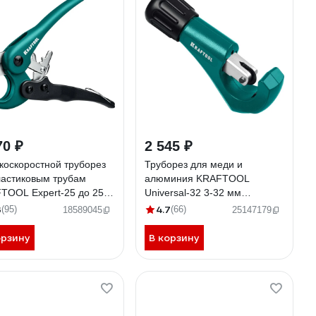
70 ₽
2 545 ₽
коскоростной труборез
Труборез для меди и
ластиковым трубам
алюминия KRAFTOOL
TOOL Expert-25 до 25
Universal-32 3-32 мм
3381-25_z01
23383_z02
3
4.7
(95)
(66)
18589045
25147179
орзину
В корзину