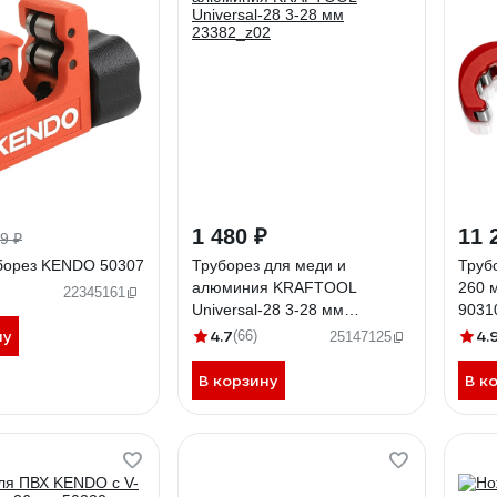
1 480 ₽
11 
9 ₽
борез KENDO 50307
Труборез для меди и
Труб
алюминия KRAFTOOL
260 
22345161
Universal-28 3-28 мм
9031
23382_z02
ну
4.7
4.
(66)
25147125
В корзину
В к