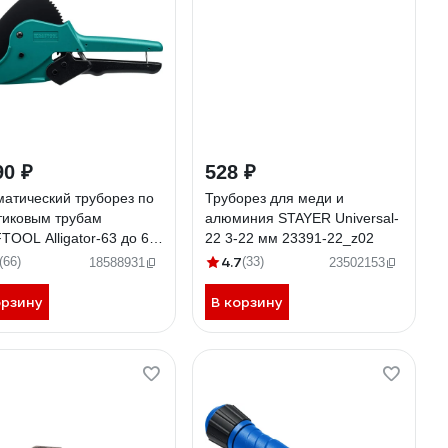
90 ₽
528 ₽
матический труборез по
Труборез для меди и
тиковым трубам
алюминия STAYER Universal-
TOOL Alligator-63 до 63
22 3-22 мм 23391-22_z02
3408-63_z01
4.7
(66)
(33)
18588931
23502153
орзину
В корзину