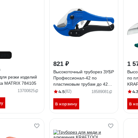
-28%
821 ₽
1 5
₽
Высокоточный труборез ЗУБР
Высо
для резки изделий
Профессионал-42 по
по п
ка MATRIX 784105
пластиковым трубам до 42
KRAF
мм 23701-42_z02
мм 2
13700825
4.5
4.
(82)
18589081
ну
В корзину
В к