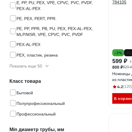
E, PP, PU, PEX, VPE, CPVC, PVC, PVDF,
PEX-AL-PEX
PE, PEX, PERT, PPR.
PE, PP, PPR, PB, PU, PEX, PEX-AL-PEX,
MLP/MSR, VPE, CPVC, PVC, PVDF
PEX-AL-PEX
-3%
PEX, пластик, резина
599 ₽
Показать еще 50
800 ₽
829 
Ножницы 
из пласти
Класс товара
4.2
(120)
Бытовой
В корзи
Полупрофессиональный
Профессиональный
Min диаметр трубы, мм