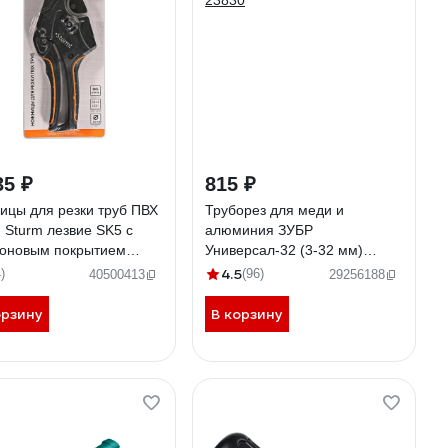
35 ₽
815 ₽
ицы для резки труб ПВХ
Труборез для меди и
 Sturm лезвие SK5 с
алюминия ЗУБР
оновым покрытием
Универсал-32 (3-32 мм)
-09-42
23830
4.5
)
(96)
40500413
29256188
орзину
В корзину