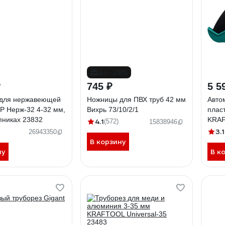
до -28%
₽
745 ₽
5 5
 для нержавеющей
Ножницы для ПВХ труб 42 мм
Авто
Р Нерж-32 4-32 мм,
Вихрь 73/10/2/1
плас
пниках 23832
KRAF
4.1
(572)
15838946
мм 2
3.1
26943350
В корзину
ну
В к