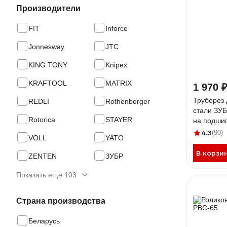
Производители
FIT
Inforce
Jonnesway
JTC
KING TONY
Knipex
KRAFTOOL
MATRIX
1 970 
Труборез
REDLI
Rothenberger
стали ЗУБ
Rotorica
STAYER
на подши
4.3
(90)
VOLL
YATO
В корзи
ZENTEN
ЗУБР
Показать еще 103
Страна производства
Беларусь