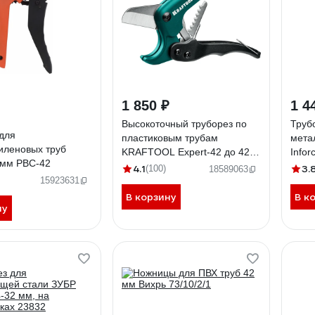
1 850 ₽
1 4
Высокоточный труборез по
Труб
для
пластиковым трубам
мета
иленовых труб
KRAFTOOL Expert-42 до 42
Infor
 мм PBC-42
мм 23381-42_z02
4.1
3.
(100)
18589063
15923631
В корзину
В к
ну