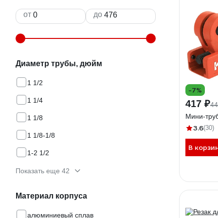
от
до
Диаметр трубы, дюйм
1 1/2
-7%
1 1/4
417 ₽
44
Мини-тру
1 1/8
3.6
(30)
1 1/8-1/8
В корзи
1-2 1/2
Показать еще 42
Материал корпуса
алюминиевый сплав