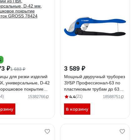
%
73 ₽
3 589 ₽
1 683 ₽
ицы для резки изделий
Мощный двуручный труборез
ВХ, универсальные, D-42
ЗУБР Профессионал-63 по
порошковое покрытие
пластиковым трубам до 63
яток GROSS 78424
мм 23703-63_z01
4.4
54)
(21)
15382766
18588751
орзину
В корзину