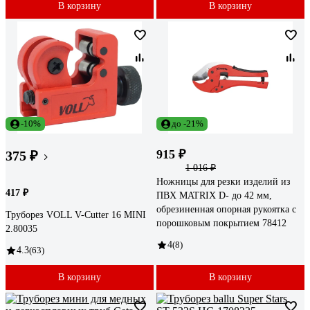
В корзину
В корзину
-10%
до -21%
915 ₽
375 ₽
1 016 ₽
Ножницы для резки изделий из
417 ₽
ПВХ MATRIX D- до 42 мм,
обрезиненная опорная рукоятка с
Труборез VOLL V-Cutter 16 MINI
порошковым покрытием 78412
2.80035
4
(8)
4.3
(63)
В корзину
В корзину