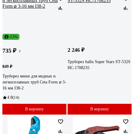
-13%
2 246 ₽
735 ₽
Труборез ballu Super Stars ST-532S
849 ₽
НС-1708235
Труборез мини для медных и
легкосплавных труб Ceta Form ⌀ 3-
16 мм I38-2
4.8
(14)
В корзину
В корзину