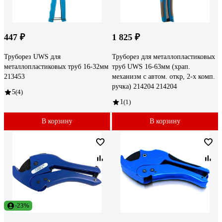
447 ₽
1 825 ₽
Труборез UWS для
Труборез для металлопластиковых
металлопластиковых труб 16-32мм
труб UWS 16-63мм (храп.
213453
механизм с автом. откр, 2-х комп.
ручка) 214204 214204
5
(4)
1
(1)
В корзину
В корзину
-23%