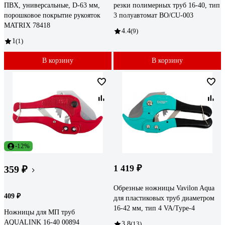
ПВХ, универсальные, D-63 мм,
резки полимерных труб 16-40, тип
порошковое покрытие рукояток
3 полуавтомат BO/CU-003
MATRIX 78418
4.4
(9)
1
(1)
В корзину
В корзину
-12%
1 419 ₽
359 ₽
Обрезные ножницы Vavilon Aqua
409 ₽
для пластиковых труб диаметром
16-42 мм, тип 4 VA/Type-4
Ножницы для МП труб
AQUALINK 16-40 00894
3.8
(13)