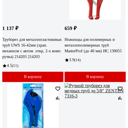
1 137 ₽
659 ₽
Труборез для металлопластиковых
Ножницы для полимерных и
труб UWS 16-42мм (храп.
металлополимерных труб
механизм с автом. откр, 2-х комп.
MasterProf (до 40 мм) ИС.130055
ручка) 214203 214203
3.9
(14)
4.5
(11)
В корзину
В корзину