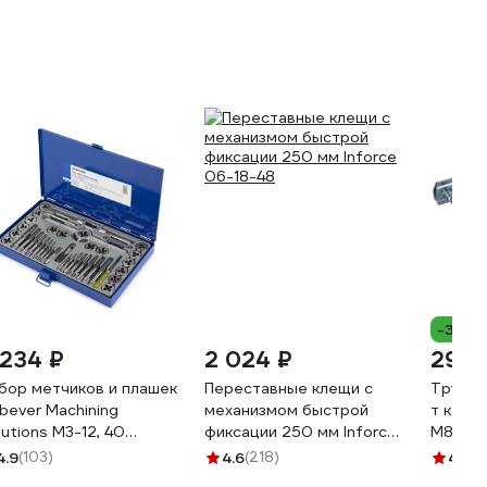
-38%
 234 ₽
2 024 ₽
29 
бор метчиков и плашек
Переставные клещи с
Трубны
bever Machining
механизмом быстрой
т компл
lutions М3-12, 40
фиксации 250 мм Inforce
М8 G/1/
едметов, метрическая
06-18-48
4.9
(103)
4.6
(218)
4.7
(8
зьба DB-S-TDM5040