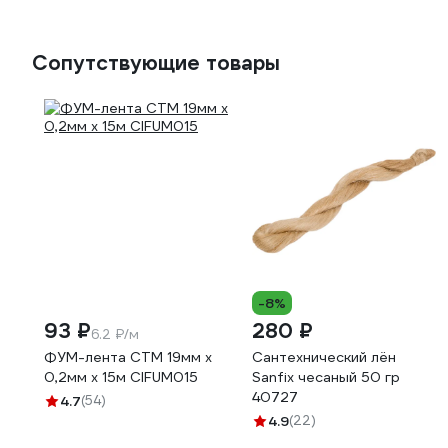
Сопутствующие товары
-8%
93 ₽
280 ₽
6.2 ₽/м
ФУМ-лента СТМ 19мм х
Сантехнический лён
0,2мм х 15м CIFUM015
Sanfix чесаный 50 гр
40727
4.7
(54)
4.9
(22)