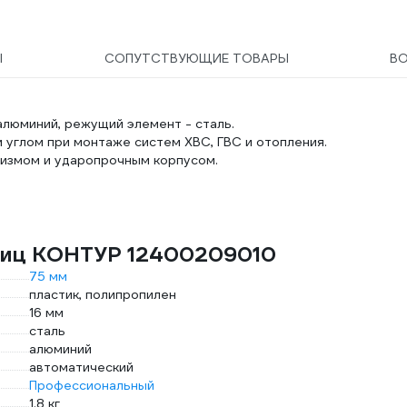
Ы
СОПУТСТВУЮЩИЕ ТОВАРЫ
В
алюминий, режущий элемент - сталь.
углом при монтаже систем ХВС, ГВС и отопления.
измом и ударопрочным корпусом.
ниц КОНТУР 12400209010
75 мм
пластик, полипропилен
16 мм
сталь
алюминий
автоматический
Профессиональный
1.8 кг