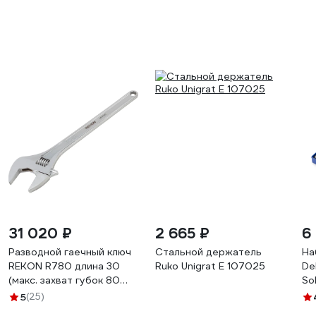
31 020 ₽
2 665 ₽
6
Разводной гаечный ключ
Стальной держатель
На
REKON R780 длина 30
Ruko Unigrat E 107025
De
(макс. захват губок 80
So
мм) 054030
пр
5
(25)
ре