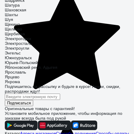
Шадринск
Шатура
Шаховская
Шахты
Шуя
Щекино
Щелково
Щербинка
Электрогорск
Электросталь
Электроугли
Энгельс
Южноуральск
Юрьев-Польский
Яблоновский респ. Адыгея
Ярославль
Ярцево
Яхрома
Подпишитесь
на рассылку
и будьте в курсе! Акции, скидки,
распродажи ждут!
Подписаться
Оригинальные товары с гарантией!
Установите мобильное приложение, чтобы информация по
заказам всегда была под рукой
Каталог
Адреса магазинов
Способы получения
Способы оплаты