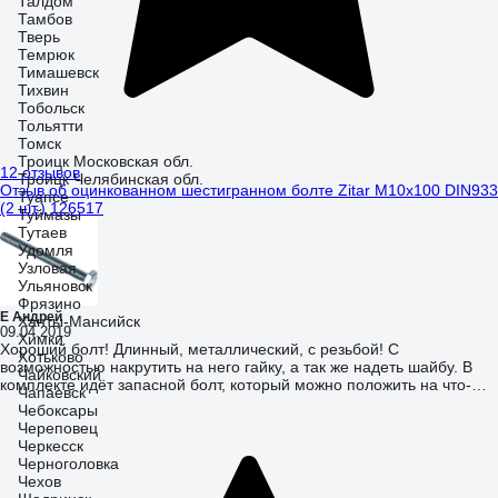
Талдом
Тамбов
Тверь
Темрюк
Тимашевск
Тихвин
Тобольск
Тольятти
Томск
Троицк Московская обл.
12 отзывов
Троицк Челябинская обл.
Отзыв об оцинкованном шестигранном болте Zitar М10х100 DIN933
Туапсе
(2 шт.) 126517
Туймазы
Тутаев
Удомля
Узловая
Ульяновск
Фрязино
Е Андрей
Ханты-Мансийск
09.04.2019
Химки
Хороший болт! Длинный, металлический, с резьбой! С
Хотьково
возможностью накрутить на него гайку, а так же надеть шайбу. В
Чайковский
комплекте идёт запасной болт, который можно положить на что-
Чапаевск
нибудь или на кого-нибудь! ))
Чебоксары
Череповец
Черкесск
Черноголовка
Чехов