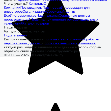
Что улучшить?
Контакты
О
Компании
Поставщикам
Партнерам
Информация для
инвесторов
Организациям
Сервисный центр
ВсеИнструменты.ру
Наши закупки
Сервисные центры
производителей
Правила применения рекомендательных
технологий
Каталог товаров
Наши соцсети
Чат для бизнес-клиентов
Подать заявку
Вы принимаете условия
политики в отношении обработки
персональных данных
и
пользовательского соглашения
каждый раз, когда оставляете свои данные в любой форме
обратной связи на сайте ВсеИнструменты.ру
© 2006 — 2026. ВсеИнструменты.ру