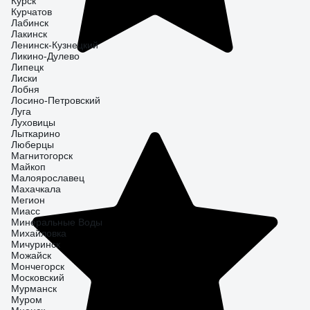
Курск
Курчатов
Лабинск
Лакинск
Ленинск-Кузнецкий
Ликино-Дулево
Липецк
Лиски
Лобня
Лосино-Петровский
Луга
Луховицы
Лыткарино
Люберцы
Магнитогорск
Майкоп
Малоярославец
Махачкала
Мегион
Миасс
Минеральные Воды
Михайловка
Мичуринск
Можайск
Мончегорск
Московский
Мурманск
Муром