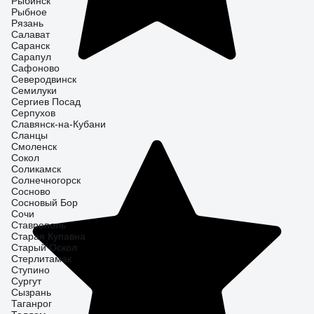
Рыбинск
Рыбное
Рязань
Салават
Саранск
Сарапул
Сафоново
Северодвинск
Семилуки
Сергиев Посад
Серпухов
Славянск-на-Кубани
Сланцы
Смоленск
Сокол
Соликамск
Солнечногорск
Сосново
Сосновый Бор
Сочи
Ставрополь
Старая Купавна
Старый Оскол
Стерлитамак
Ступино
Сургут
Сызрань
Таганрог