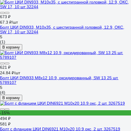
673 ₽
67.3 ₽/шт
Болт ЦКИ DIN933, М10x35, с шестигранной головкой, 12.9, ОКС,
SW 17, 10 шт 32244
5
(1)
В корзину
621 ₽
24.84 ₽/шт
Болт ЦКИ DIN933 М8х12 10.9, оксидированный, SW 13 25 шт.
5789107
5
(4)
В корзину
-15%
494 ₽
581 ₽
Болт с фланцем ЦКИ DIN6921 М10x20 10.9 окс, 2 шт. 3267519