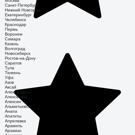
Москва
Санкт-Петербург
Нижний Новгород
Екатеринбург
Челябинск
Краснодар
Пермь
Воронеж
Самара
Казань
Волгоград
Новосибирск
Ростов-на-Дону
Саратов
Тула
Тюмень
Уфа
Азов
Аксай
Александров
Алексеевка
Алексин
Альметьевск
Анапа
Апатиты
Апрелевка
Арамиль
Арзамас