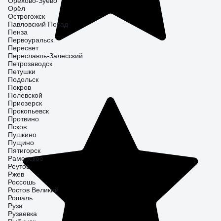
Орехово-Зуево
Орёл
Острогожск
Павловский Посад
Пенза
Первоуральск
Пересвет
Переславль-Залесский
Петрозаводск
Петушки
Подольск
Покров
Полевской
Приозерск
Прокопьевск
Протвино
Псков
Пушкино
Пущино
Пятигорск
Раменское
Реутов
Ржев
Россошь
Ростов Великий
Рошаль
Руза
Рузаевка