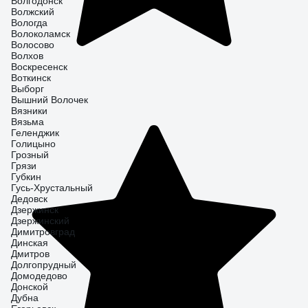
Волгодонск
Волжский
Вологда
Волоколамск
Волосово
Волхов
Воскресенск
Воткинск
Выборг
Вышний Волочек
Вязники
Вязьма
Геленджик
Голицыно
Грозный
Грязи
Губкин
Гусь-Хрустальный
Дедовск
Дзержинск
Дзержинский
Димитровград
Динская
Дмитров
Долгопрудный
Домодедово
Донской
Дубна