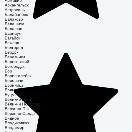
Армавир
Архангельск
Астрахань
Балабаново
Балаково
Балашиха
Балашов
Барнаул
Батайск
Бежецк
Белгород
Бердск
Березники
Березовский
Богородск
Бор
Борисоглебск
Боровичи
Бронницы
Брянск
Бугульма
Великие Луки
Великий Новгород
Верхняя Пышма
Верхняя Салда
Видное
Владикавказ
Владимир