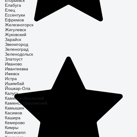
Егорьевск
Елабуга
Елец
Ессентуки
Ефремов
Железногорск
Жигулевск
Жуковский
Зарайск
Звенигород
Зеленоград
Зеленодольск
Златоуст
Иваново
Ивантеевка
Ижевск
Истра
Ишимбай
Йошкар-Ола
Калуга
Каменск-Уральский
Каменск-Шахтинский
Камышин
Касимов
Кашира
Кемерово
Кимры
Кингисепп