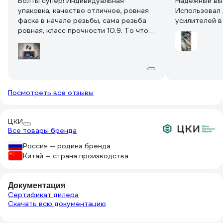
Болты супер! Индивидуальная
Надёжный вы
упаковка, качество отличное, ровная
Использовал 
фаска в начале резьбы, сама резьба
усилителей в
ровная, класс прочности 10.9. То что
ОКС покрытие, а не цинк, то ничего
страшного. Помню на 9-ке колёсные
болты тоже были оксидированные,
ездил годами и не ржавели.
Посмотреть все отзывы
ЦКИ
Все товары бренда
Россия — родина бренда
Китай — страна производства
Документация
Сертификат дилера
Скачать всю документацию