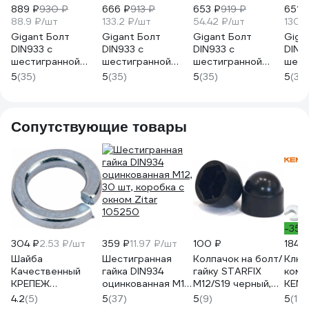
889 ₽
930 ₽
666 ₽
913 ₽
653 ₽
919 ₽
651 
88.9 ₽/шт
133.2 ₽/шт
54.42 ₽/шт
130.
Gigant Болт
Gigant Болт
Gigant Болт
Giga
DIN933 с
DIN933 с
DIN933 с
DIN9
шестигранной
шестигранной
шестигранной
шест
головкой оцинк.
головкой оцинк.
головкой оцинк.
голо
5
(35)
5
(35)
5
(35)
5
(35)
М16x80 10 шт
М20x100 5 шт
М16x70 12 шт
М20x
124025
124029
124026
1240
Сопутствующие товары
-35%
304 ₽
2.53 ₽/шт
359 ₽
11.97 ₽/шт
100 ₽
184 ₽
Шайба
Шестигранная
Колпачок на болт/
Ключ
Качественный
гайка DIN934
гайку STARFIX
комб
КРЕПЕЖ
оцинкованная М12,
М12/S19 черный,
KEND
гроверная DIN 127
30 шт, коробка с
10 шт. в зип-локе
4.2
(5)
5
(37)
5
(9)
5
(124
М12, 120 шт
окном Zitar
SMZ2-52118-10