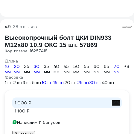
4.9
38 отзывов
Высокопрочный болт ЦКИ DIN933
М12х80 10.9 ОКС 15 шт. 57869
Код товара: 16257418
Длина
16
20
25
30
35
40
45
50
55
60
65
70
+8
мм
мм
мм
мм
мм
мм
мм
мм
мм
мм
мм
мм
Фасовка
1 шт
2 шт
3 шт
5 шт
10 шт
15 шт
20 шт
25 шт
30 шт
40 шт
1 000 ₽
-9%
1 100 ₽
Начислим 11 бонусов