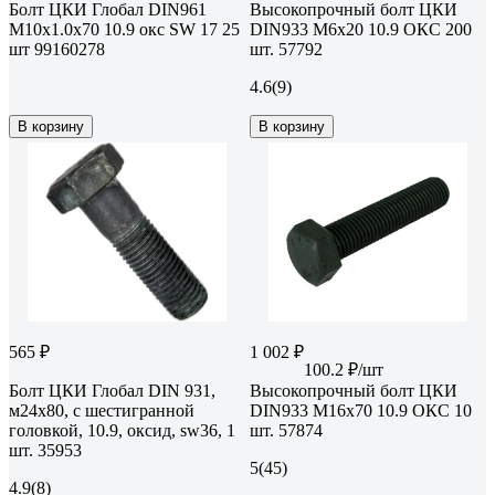
Болт ЦКИ Глобал DIN961
Высокопрочный болт ЦКИ
М10х1.0х70 10.9 окс SW 17 25
DIN933 М6х20 10.9 ОКС 200
шт 99160278
шт. 57792
4.6
(9)
В корзину
В корзину
565 ₽
1 002 ₽
100.2 ₽/шт
Болт ЦКИ Глобал DIN 931,
Высокопрочный болт ЦКИ
м24x80, с шестигранной
DIN933 М16х70 10.9 ОКС 10
головкой, 10.9, оксид, sw36, 1
шт. 57874
шт. 35953
5
(45)
4.9
(8)