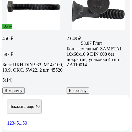
-22%
456 ₽
2 649 ₽
58.87 ₽/шт
Болт лемешный ZAMETAL
16x60x10.9 DIN 608 без
587 ₽
покрытия, упаковка 45 шт.
Болт ЦКИ DIN 933, М14x100,
ZA110014
10.9, ОКС, SW22, 2 шт. 45520
5
(14)
В корзину
В корзину
Показать еще 40
1
2
3
4
5
...
50