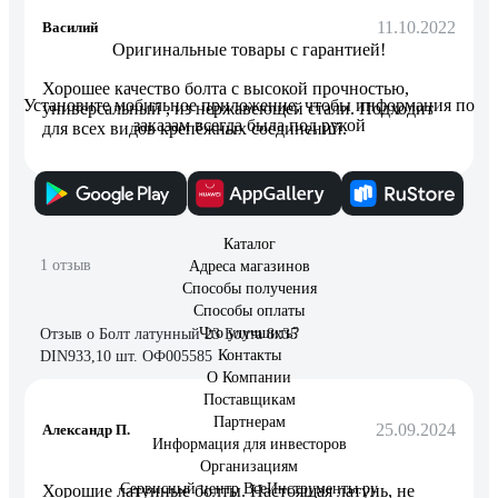
11.10.2022
Василий
Оригинальные товары с гарантией!
Хорошее качество болта с высокой прочностью,
Установите мобильное приложение, чтобы информация по
универсальный , из нержавеющей стали. Подходит
заказам всегда была под рукой
для всех видов крепёжных соединений.
Каталог
1 отзыв
Адреса магазинов
Способы получения
Способы оплаты
Что улучшить?
Отзыв о Болт латунный 23 Болта 8x35
Контакты
DIN933,10 шт. ОФ005585
О Компании
Поставщикам
Партнерам
25.09.2024
Александр П.
Информация для инвесторов
Организациям
Сервисный центр ВсеИнструменты.ру
Хорошие латунные болты. Настоящая латунь, не