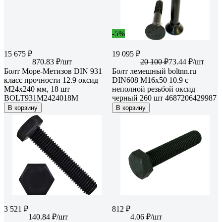
-5%
15 675 ₽
19 095 ₽
870.83 ₽/шт
20 100 ₽
73.44 ₽/шт
Болт Море-Метизов DIN 931
Болт лемешный boltnn.ru
класс прочности 12.9 оксид
DIN608 M16x50 10.9 с
M24x240 мм, 18 шт
неполной резьбой оксид
BOLT931М2424018М
черный 260 шт 4687206429987
В корзину
В корзину
3 521 ₽
812 ₽
140.84 ₽/шт
4.06 ₽/шт