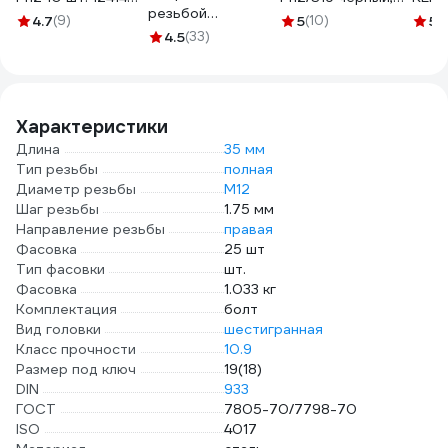
резьбой
VIP
10 шт. в зип-локе
4.7
(9)
5
(10)
5
(
FastenPro DIN 934
4.5
(33)
SMZ2-52118-10
10.0 M12 8 шт., FP-
подвес 14-
0020597
Характеристики
Длина
35 мм
Тип резьбы
полная
Диаметр резьбы
М12
Шаг резьбы
1.75 мм
Направление резьбы
правая
Фасовка
25 шт
Тип фасовки
шт.
Фасовка
1.033 кг
Комплектация
болт
Вид головки
шестигранная
Класс прочности
10.9
Размер под ключ
19(18)
DIN
933
ГОСТ
7805-70/7798-70
ISO
4017