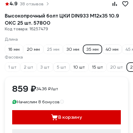
4.9
38 отзывов
Высокопрочный болт ЦКИ DIN933 М12х35 10.9
ОКС 25 шт. 57800
Код товара: 16257479
Длина
16 мм
20 мм
25 мм
30 мм
35 мм
40 мм
45 
Фасовка
1 шт
2 шт
3 шт
5 шт
10 шт
15 шт
20 шт
2
859 ₽
34.36 ₽/шт
Начислим 8 бонусов
В корзину