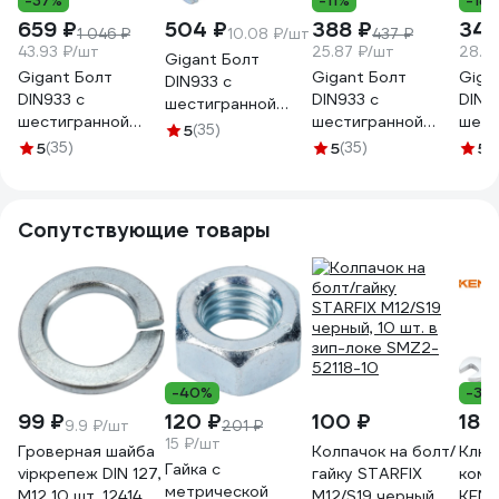
-37%
-11%
-18
659 ₽
504 ₽
388 ₽
345
1 046 ₽
10.08 ₽/шт
437 ₽
43.93 ₽/шт
25.87 ₽/шт
28.7
Gigant Болт
Gigant Болт
Gigant Болт
Giga
DIN933 с
DIN933 с
DIN933 с
DIN9
шестигранной
шестигранной
шестигранной
шест
головкой оцинк.
5
(35)
головкой оцинк.
головкой оцинк.
голо
5
(35)
М8х35, прочность
5
(35)
5
(
М16x50 15 шт
М12x40 15 шт
М12x
8.8, 50 шт 124012
124027
124024
1240
Сопутствующие товары
-40%
-35
99 ₽
120 ₽
100 ₽
184
9.9 ₽/шт
201 ₽
15 ₽/шт
Гроверная шайба
Колпачок на болт/
Ключ
Гайка с
vipкрепеж DIN 127,
гайку STARFIX
комб
метрической
М12 10 шт. 12414
М12/S19 черный,
KEND