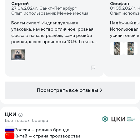
Сергей
Феофан
27.04.2024
г. Санкт-Петербург
01.05.2024
г.
Опыт использования: Менее месяца
Опыт использ
Болты супер! Индивидуальная
Надёжный вы
упаковка, качество отличное, ровная
Использовал 
фаска в начале резьбы, сама резьба
усилителей в
ровная, класс прочности 10.9. То что
ОКС покрытие, а не цинк, то ничего
страшного. Помню на 9-ке колёсные
болты тоже были оксидированные,
ездил годами и не ржавели.
Посмотреть все отзывы
ЦКИ
Все товары бренда
Россия — родина бренда
Китай — страна производства