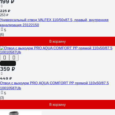
199 ₽
225 ₽
253 ₽
Универсальный отвод VALFEX 110/50x87.5, правый, внутренняя
канализация 23122150
5
(6)
В корзину
-20%
359 ₽
449 ₽
Отвод с выходом PRO AQUA COMFORT PP прямой 110x50/87.5
10010587Ub
5
(3)
В корзину