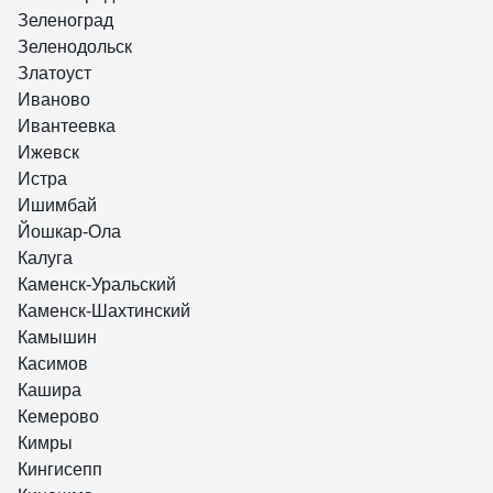
Зеленоград
Зеленодольск
Златоуст
Иваново
Ивантеевка
Ижевск
Истра
Ишимбай
Йошкар-Ола
Калуга
Каменск-Уральский
Каменск-Шахтинский
Камышин
Касимов
Кашира
Кемерово
Кимры
Кингисепп