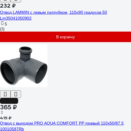
232 ₽
Отвод LAMMIN с левым патрубком, 110х90 градусов 50
Lm35041050902
5
(3)
В корзину
-12%
365 ₽
415 ₽
Отвод с выходом PRO AQUA COMFORT PP правый 110x50/87.5
10010587Rb