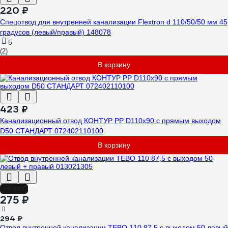
220 ₽
Спецотвод для внутренней канализации Flextron d 110/50/50 мм 45
градусов (левый/правый) 148078
5
(2)
В корзину
423 ₽
Канализационный отвод КОНТУР РР D110x90 с прямым выходом
D50 СТАНДАРТ 072402110100
В корзину
-6%
275 ₽
294 ₽
Отвод внутренней канализации TEBO 110 87,5 с выходом 50 левый