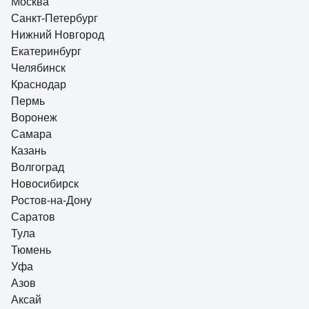
Москва
Необычная разборная конструкция
Санкт-Петербург
15 отзывов
Нижний Новгород
Отзыв о АНИ Пласт W4220 110 мм, 45 гр.
Екатеринбург
Антон
Челябинск
26.01.2024
Краснодар
Белый цвет! Угол и расстояние выноса манжеты от оси позволяют
задвинуть толчёк ближе к стене, у других производителей вынос
Пермь
больше.
Воронеж
Самара
Казань
Волгоград
Новосибирск
Ростов-на-Дону
Саратов
Тула
Тюмень
Уфа
Азов
Аксай