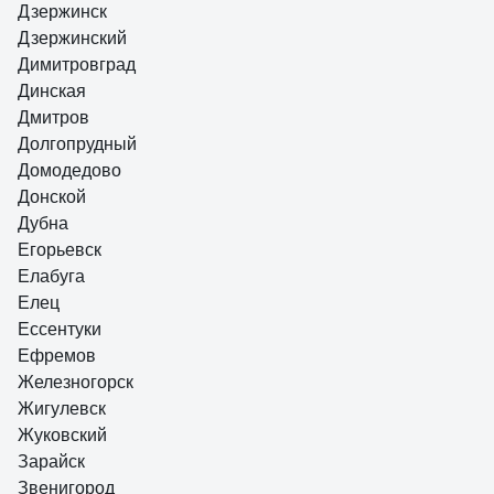
Дзержинск
Дзержинский
Димитровград
Динская
Дмитров
Долгопрудный
Домодедово
Донской
Дубна
Егорьевск
Елабуга
Елец
Ессентуки
Ефремов
Железногорск
Жигулевск
Жуковский
Зарайск
Звенигород