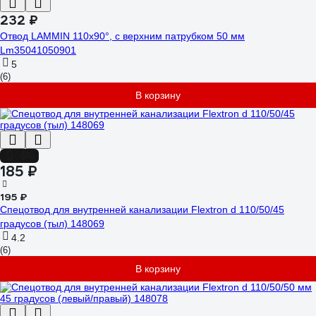
232 ₽
Отвод LAMMIN 110х90°, с верхним патрубком 50 мм
Lm35041050901
5
(6)
В корзину
-5%
185 ₽
195 ₽
Спецотвод для внутренней канализации Flextron d 110/50/45
градусов (тыл) 148069
4.2
(6)
В корзину