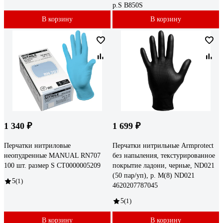
р.S B850S
В корзину
В корзину
1 340 ₽
1 699 ₽
Перчатки нитриловые
Перчатки нитрильные Armprotect
неопудренные MANUAL RN707
без напыления, текстурированное
100 шт. размер S CT0000005209
покрытие ладони, черные, ND021
(50 пар/уп), р. M(8) ND021
5
(1)
4620207787045
5
(1)
В корзину
В корзину