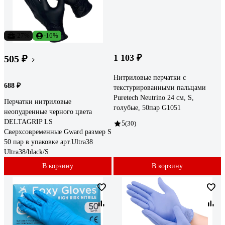
-27%
-16%
1 103 ₽
505 ₽
Нитриловые перчатки с
688 ₽
текстурированными пальцами
Puretech Neutrino 24 см, S,
Перчатки нитриловые
голубые, 50пар G1051
неопудренные черного цвета
DELTAGRIP LS
5
(30)
Сверхсовременные Gward размер S
50 пар в упаковке арт.Ultra38
Ultra38/black/S
В корзину
В корзину