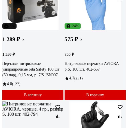
-5%
-24%
1 289 ₽
575 ₽
1 350 ₽
755 ₽
Перчатки нитриловые
Нитриловые перчатки AVIORA
ультрапрочные Jeta Safety 100 шт
р.S, 100 шт. 402-657
(50 пар), 0,15 мм, р. 7/S JSN907
4.7
(251)
4.8
(127)
В корзину
В корзину