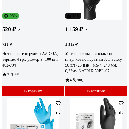
-28%
-12%
520 ₽
1 159 ₽
721 ₽
1 315 ₽
Нитриловые перчатки AVIORA,
Ультрапрочные нескользящие
черные, 4 гр., размер S, 100 шт.
нитриловые перчатки Jeta Safety
402-794
50 шт (25 пар), р.S/7, 240 мм,
0,22мм NATRIX-50BL-07
4.7
(160)
4.8
(200)
В корзину
В корзину