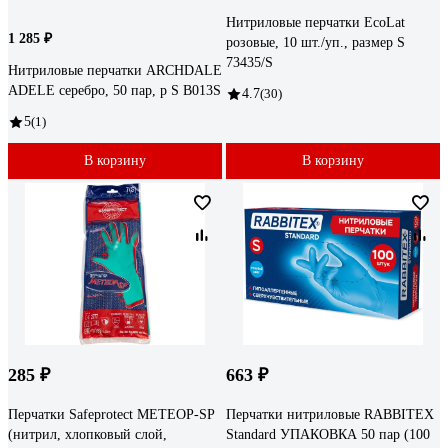
Нитриловые перчатки EcoLat
1 285 ₽
розовые, 10 шт./уп., размер S
73435/S
Нитриловые перчатки ARCHDALE
ADELE cеребро, 50 пар, р S B013S
4.7
(30)
5
(1)
В корзину
В корзину
285 ₽
663 ₽
Перчатки Safeprotect МЕТЕОР-SP
Перчатки нитриловые RABBITEX
(нитрил, хлопковый слой,
Standard УПАКОВКА 50 пар (100