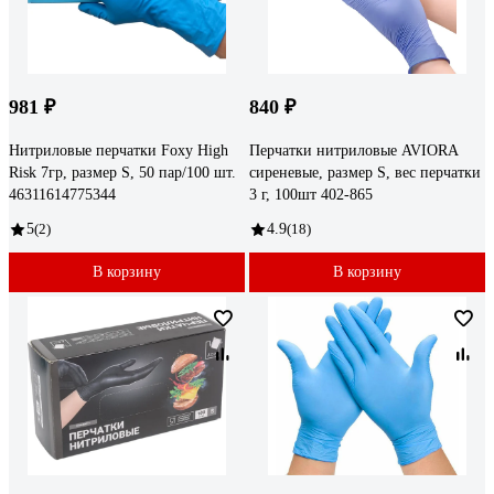
981 ₽
840 ₽
Нитриловые перчатки Foxy High
Перчатки нитриловые AVIORA
Risk 7гр, размер S, 50 пар/100 шт.
сиреневые, размер S, вес перчатки
46311614775344
3 г, 100шт 402-865
5
(2)
4.9
(18)
В корзину
В корзину