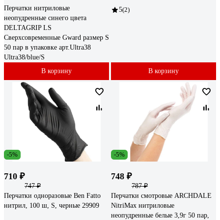
Перчатки нитриловые
5
(2)
неопудренные синего цвета
DELTAGRIP LS
Сверхсовременные Gward размер S
50 пар в упаковке арт.Ultra38
Ultra38/blue/S
В корзину
В корзину
-5%
-5%
710 ₽
748 ₽
747 ₽
787 ₽
Перчатки одноразовые Ben Fatto
Перчатки смотровые ARCHDALE
нитрил, 100 ш, S, черные 29909
NitriMax нитриловые
неопудренные белые 3,9г 50 пар,