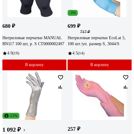
-3%
680 ₽
699 ₽
717 ₽
Нитриловые перчатки MANUAL
Нитриловые перчатки EcoLat 5,
BN117 100 шт, р. S CТ0000002497
100 шт./уп. размер S, 3044/S
4.9
(19)
4.5
(14)
В корзину
В корзину
-15%
257 ₽
1 092 ₽