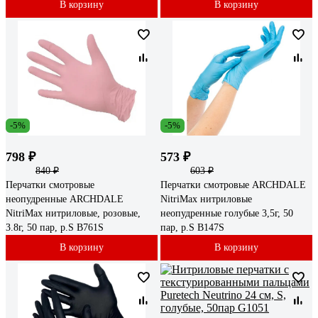
В корзину
В корзину
-5%
-5%
798 ₽
573 ₽
840 ₽
603 ₽
Перчатки смотровые
Перчатки смотровые ARCHDALE
неопудренные ARCHDALE
NitriMax нитриловые
NitriMax нитриловые, розовые,
неопудренные голубые 3,5г, 50
3.8г, 50 пар, р.S B761S
пар, р.S B147S
В корзину
В корзину