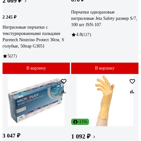
2 009 ₽
Перчатки одноразовые
2 245 ₽
нитриловые Jeta Safety размер S/7,
100 шт JSN-107
Нитриловые перчатки c
текстурированными пальцами
4.8
(127)
Puretech Neutrino Protect 30см, S
голубые, 50пар G3051
5
(27)
В корзину
В корзину
-15%
3 047 ₽
1 092 ₽