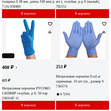
толщина 0.38 мм, длина 330 мм) р
шт.), голубые, р-р S (малый),
7 (S) 03040S
702151
В корзину
В корзину
-6%
253 ₽
400 ₽
Нитриловые перчатки EcoLat
425 ₽
сиреневые, 10 шт./уп., размер S
73037/S
Нитриловые перчатки РУСОКО
САПФИР голубые, р.S, 50 пар
4.7
(30)
230310Г-11
В корзину
В корзину