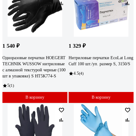
1 540 ₽
1 329 ₽
Одноразовые перчатки HOEGERT
Нитриловые перчатки EcoLat Long
TECHNIK WUSSOW нитриловые
Cuff 100 шт./уп. размер S, 3150/S
с алмазной текстурой черные (100
4.5
(4)
шт в упаковке) S HT5K774-S
5
(1)
В корзину
В корзину