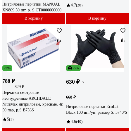
Нитриловые перчатки MANUAL
4.7
(28)
XN809 50 шт, р. S CТ0000000060
В корзину
В корзину
-5%
-6%
788 ₽
630 ₽
829 ₽
Перчатки смотровые
668 ₽
неопудренные ARCHDALE
NitriMax нитриловые, красные, 4г,
Нитриловые перчатки EcoLat
50 пар, р.S B756S
Black 100 шт./уп. размер S, 3740/S
5
(1)
4.6
(40)