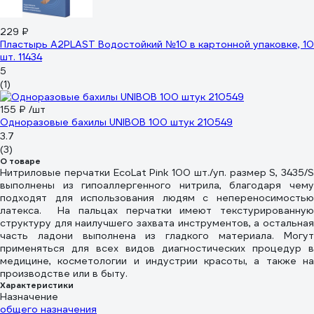
229 ₽
Пластырь A2PLAST Водостойкий №10 в картонной упаковке, 10
шт. 11434
5
(1)
155 ₽
/шт
Одноразовые бахилы UNIBOB 100 штук 210549
3.7
(3)
О товаре
Нитриловые перчатки EcoLat Pink 100 шт./уп. размер S, 3435/S
выполнены из гипоаллергенного нитрила, благодаря чему
подходят для использования людям с непереносимостью
латекса. На пальцах перчатки имеют текстурированную
структуру для наилучшего захвата инструментов, а остальная
часть ладони выполнена из гладкого материала. Могут
применяться для всех видов диагностических процедур в
медицине, косметологии и индустрии красоты, а также на
производстве или в быту.
Характеристики
Назначение
общего назначения