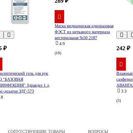
289 ₽
Маска медицинская одноразовая
ФЭСТ из нетканого материала
нестерильная №50 2187
4.9
5 ₽
242 ₽
(19)
исептический гель для рук
Влажные
О "БАЗОВАЯ
салфетки
ИНФЕКЦИЯ" Здравдез 1 л,
АВАНГАР
ос-дозатор ЗДГ-573
3.3
.8
(3)
СОПУТСТВУЮЩИЕ ТОВАРЫ
ВОПРОСЫ