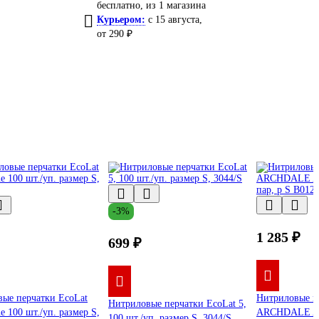
бесплатно
, из 1 магазина
Курьером:
c 15 августа,
от 290 ₽
-3%
1 285 ₽
699 ₽
ые перчатки EcoLat
Нитриловые п
Нитриловые перчатки EcoLat 5,
e 100 шт./уп. размер S,
ARCHDALE AD
100 шт./уп. размер S, 3044/S