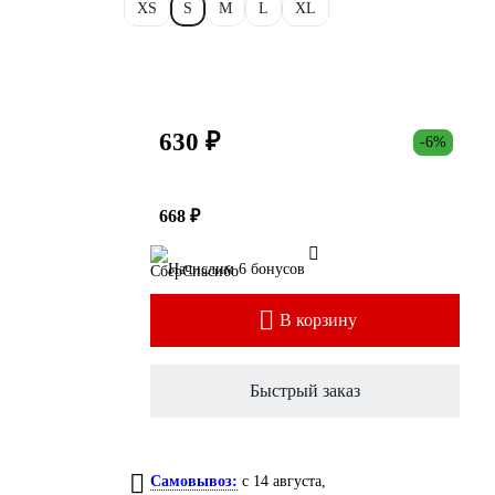
XS
S
M
L
XL
630 ₽
-6%
668 ₽
Начислим 6 бонусов
В корзину
Быстрый заказ
Самовывоз:
c 14 августа,