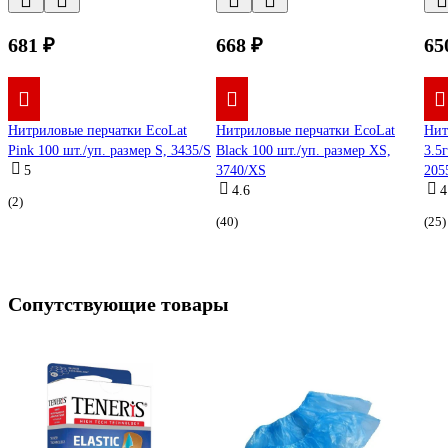
681 ₽
668 ₽
65
Нитриловые перчатки EcoLat
Нитриловые перчатки EcoLat
Нит
Pink 100 шт./уп. размер S, 3435/S
Black 100 шт./уп. размер XS,
3.5
5
3740/XS
205
4.6
4
(2)
(40)
(25)
Сопутствующие товары