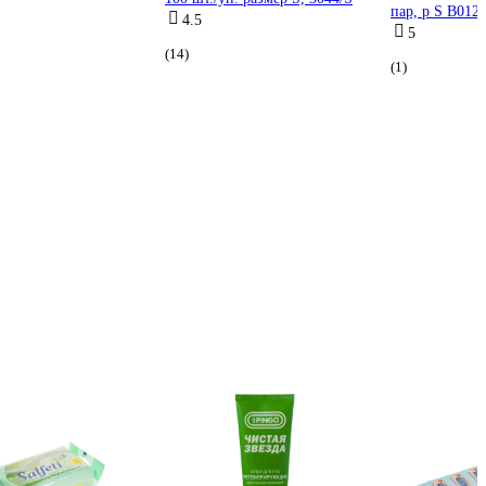
пар, р S B012
4.5
5
(14)
(1)