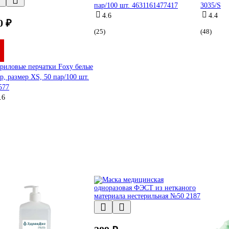
пар/100 шт. 4631161477417
3035/S
4.6
4.4
0 ₽
(25)
(48)
риловые перчатки Foxy белые
гр, размер ХS, 50 пар/100 шт.
577
.6