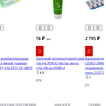
76 ₽
2 795 ₽
/шт
 антибактериальные
Защитный регенерирующий крем
Бактерицидны
 в мягкой упаковке
для рук PINGO Чистая звезда,
LEIKO 1000шт 
Д SALFETI SF-48839
туба 100 мл 85080-4
полимерной о
4.8
цвета 213575 
5
(13)
(1)
СПОСОБЫ ПОЛУЧЕНИЯ
АНАЛОГИ
СЕРВИС