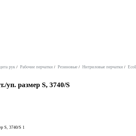
щита рук
/
Рабочие перчатки
/
Резиновые
/
Нитриловые перчатки
/
Eco
/уп. размер S, 3740/S