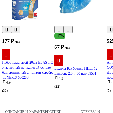
-17%
177 ₽
52
/шт
67 ₽
/шт
Набор пластырей 20шт ELASTIC
Ант
эластичный на тканевой основе
ОО
Бахилы Без бренда ПНД, 12
бактерицидный с ионами серебра
ДЕЗ
микрон, 2,5 г, 50 пар 89551
TENERIS 630288
нас
4.3
4.9
4
(22)
(36)
(5)
ОПИСАНИЕ И ХАРАКТЕРИСТИКИ
ОТЗЫВЫ
40