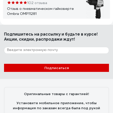
а сезонная замена шин выполняется за считанные
102 отзыва
минуты. Конечно, закручивать им все подряд не стоит
Отзыв о пневматическом гайковерте
(можно сорвать резьбу), а вот откручивание
Ombra OMP11281
закисшего крепежа выше всяких похвал.
Мичурин Андрей
23.03.2018
Подпишитесь
на рассылку
и будьте в курсе!
Качество,мощность,небольшой расход воздуха.
Акции, скидки, распродажи ждут!
145 отзывов
Отзыв о пневматическом гайковерте
Jonnesway JAI-1054
Подписаться
Игорь
13.06.2016
отличное качество сборки. удобное управление.
регулировка момента затяжки.
Оригинальные товары с гарантией!
Установите мобильное приложение, чтобы
информация по заказам всегда была под рукой