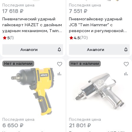
Последняя цена
Последняя цена
17 618 ₽
7 551 ₽
Пневматический ударный
Пневмогайковер ударный
гайковерт HAZET с двойным
JCB "Twin Hammer" с
ударным механизмом, Twin
реверсом и регулировкой
Hammer 1/2 1200 Нм VIGOR
усилия 1/2" JCB-
5
(1)
4.5
(70)
Германия v4800
RP9515(58330)
Аналоги
Аналоги
Нет в наличии
Нет в наличии
Последняя цена
Последняя цена
6 650 ₽
21 801 ₽