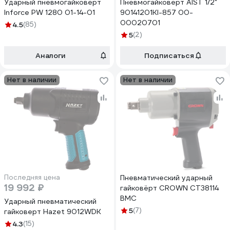
Ударный пневмогайковерт
Пневмогайковерт AIST 1/2"
Inforce PW 1280 01-14-01
90141201KI-857 00-
00020701
4.5
(85)
5
(2)
Аналоги
Подписаться
Нет в наличии
Нет в наличии
Последняя цена
Пневматический ударный
19 992 ₽
гайковёрт CROWN CT38114
BMC
Ударный пневматический
5
(7)
гайковерт Hazet 9012WDK
4.3
(15)