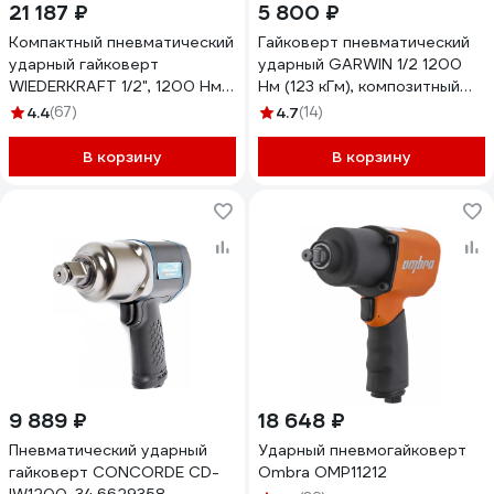
21 187 ₽
5 800 ₽
Компактный пневматический
Гайковерт пневматический
ударный гайковерт
ударный GARWIN 1/2 1200
WIEDERKRAFT 1/2", 1200 Нм,
Нм (123 кГм), композитный
119 мм WDK-20420S
800527-12-1200
4.4
(67)
4.7
(14)
В корзину
В корзину
9 889 ₽
18 648 ₽
Пневматический ударный
Ударный пневмогайковерт
гайковерт CONCORDE CD-
Ombra OMP11212