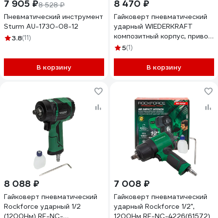
7 905 ₽
8 470 ₽
8 528 ₽
Пневматический инструмент
Гайковерт пневматический
Sturm AU-1730-08-12
ударный WIEDERKRAFT
композитный корпус, привод
3.8
(11)
1/2, 1200 Нм WDK-20425S
5
(1)
В корзину
В корзину
8 088 ₽
7 008 ₽
Гайковерт пневматический
Гайковерт пневматический
Rockforce ударный 1/2
ударный Rockforce 1/2",
(1200Нм) RF-NC-
1200Нм RF-NC-4226(61572)