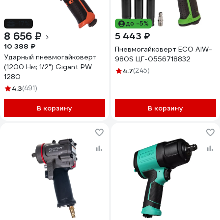
-17%
до -5%
8 656 ₽
5 443 ₽
10 388 ₽
Пневмогайковерт ECO AIW-
Ударный пневмогайковерт
980S ЦГ-0556718832
(1200 Нм; 1/2") Gigant PW
4.7
(245)
1280
4.3
(491)
В корзину
В корзину