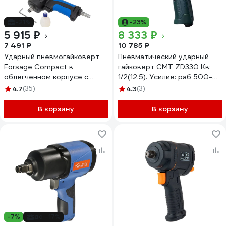
-21%
-23%
5 915 ₽
8 333 ₽
7 491 ₽
10 785 ₽
Ударный пневмогайковерт
Пневматический ударный
Forsage Compact в
гайковерт СМТ ZD330 Кв:
облегченном корпусе с
1/2(12.5). Усилие: раб 500-
реверсом и регулировкой
900 Nm/ макс-1200 Nm.
4.7
(35)
4.3
(3)
усилия 1/2'' F-82545(18461)
Давлени CMT330IW
В корзину
В корзину
-7%
до -17%