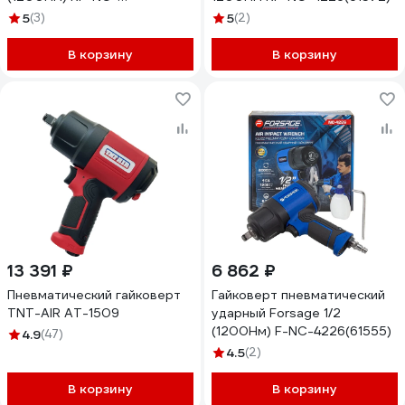
4233(66399)
5
(3)
5
(2)
В корзину
В корзину
13 391 ₽
6 862 ₽
Пневматический гайковерт
Гайковерт пневматический
TNT-AIR АТ-1509
ударный Forsage 1/2
(1200Нм) F-NC-4226(61555)
4.9
(47)
4.5
(2)
В корзину
В корзину