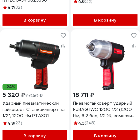
IW1200-34 6629358
4.6
(36)
4.7
(32)
В корзину
В корзину
-24%
5 320 ₽
18 711 ₽
7 040 ₽
Ударный пневматический
Пневмогайковерт ударный
гайковерт Станкоимпорт на
FUBAG IWC 1200 1/2 (1200
1/2", 1200 Нм PTA301
Нм, 6.2 бар, 1/2DR, композит.
корпус) 200240
4.9
(23)
4.3
(248)
В корзину
В корзину