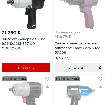
21 260 ₽
Последняя цена
11 475 ₽
Пневмогайковерт AIST 1/2"
Ударный пневматический
90141200KI-857 00-
гайковерт Thorvik AIW12122
00020700
53009
4.7
(56)
В корзину
Аналоги
Нет в наличии
Нет в наличии