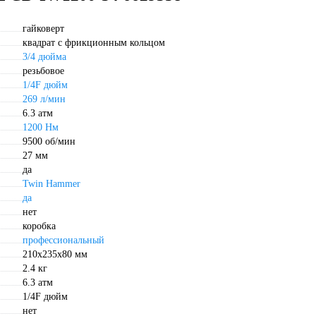
гайковерт
квадрат с фрикционным кольцом
3/4 дюйма
резьбовое
1/4F дюйм
269 л/мин
6.3 атм
1200 Нм
9500 об/мин
27 мм
да
Twin Hammer
да
нет
коробка
профессиональный
210х235х80 мм
2.4 кг
6.3 атм
1/4F дюйм
нет