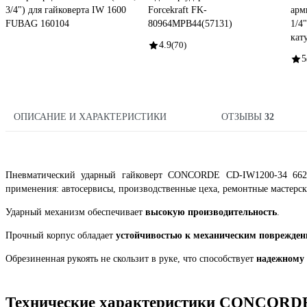
3/4") для гайковерта IW 1600
Forcekraft FK-
арм
FUBAG 160104
80964MPB44(57131)
1/4
кат
4.9
(70)
5
ОПИСАНИЕ И ХАРАКТЕРИСТИКИ
ОТЗЫВЫ
32
Пневматический ударный гайковерт CONCORDE CD-IW1200-34 66293
применения: автосервисы, производственные цеха, ремонтные мастерск
Ударный механизм обеспечивает
высокую производительность
.
Прочный корпус обладает
устойчивостью к механическим поврежде
Обрезиненная рукоять не скользит в руке, что способствует
надежному 
Технические характеристики CONCORDE