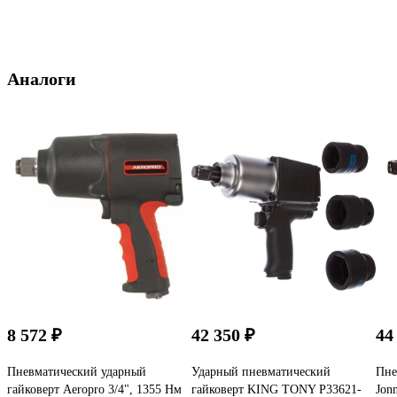
Аналоги
8 572 ₽
42 350 ₽
44
Пневматический ударный
Ударный пневматический
Пне
гайковерт Aeropro 3/4", 1355 Нм
гайковерт KING TONY P33621-
Jon