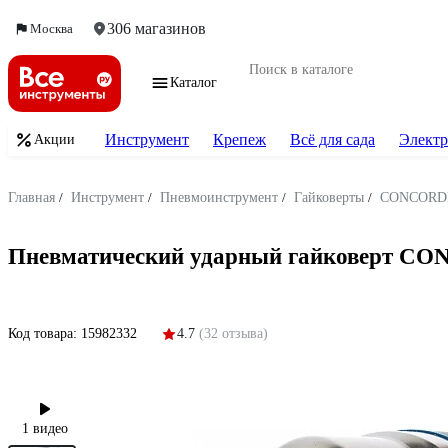
306 магазинов
Москва
Каталог
Инструмент
Крепеж
Всё для сада
Электр
Акции
Главная
/
Инструмент
/
Пневмоинструмент
/
Гайковерты
/
CONCORD
Пневматический ударный гайковерт CO
Код товара:
15982332
4.7
(32 отзыва)
1 видео