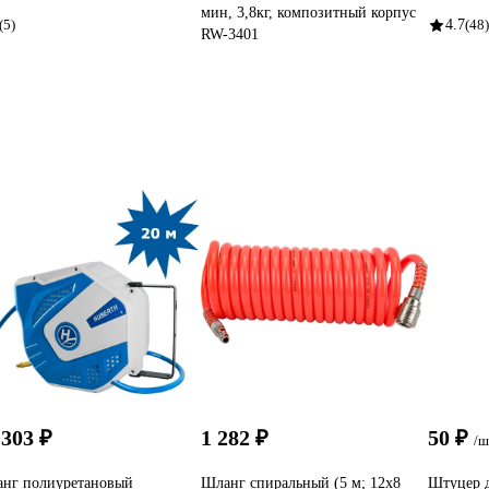
мин, 3,8кг, композитный корпус
(5)
4.7
(48)
RW-3401
 303 ₽
1 282 ₽
50 ₽
/ш
нг полиуретановый
Шланг спиральный (5 м; 12х8
Штуцер д