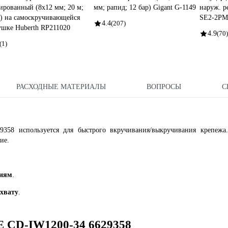
ированный (8х12 мм; 20 м;
мм; рапид; 12 бар) Gigant G-1149
наруж. р
") на самоскручивающейся
SE2-2PM
4.4
(207)
ушке Huberth RP211020
4.9
(70)
(1)
РАСХОДНЫЕ МАТЕРИАЛЫ
ВОПРОСЫ
С
58 используется для быстрого вкручивания/выкручивания крепежа.
ие.
ниям
.
хвату
.
 CD-IW1200-34 6629358