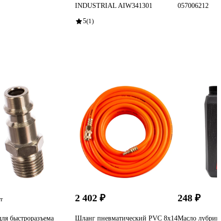
INDUSTRIAL AIW341301
057006212
5
(1)
2 402 ₽
248 ₽
т
ля быстроразъема
Шланг пневматический PVC 8x14
Масло лубрик