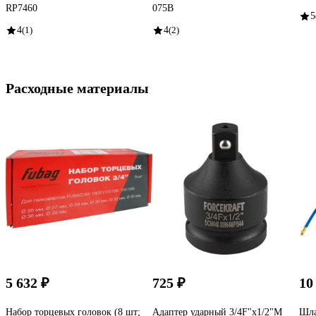
RP7460
075B
5
4
(1)
4
(2)
Расходные материалы
5 632 ₽
725 ₽
10
Набор торцевых головок (8 шт;
Адаптер ударный 3/4F"х1/2"M
Шла