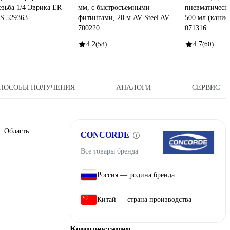
езьба 1/4 Эврика ER-
мм, с быстросъемными
пневматическо
S 529363
фитингами, 20 м AV Steel AV-
500 мл (канис
700220
071316
4.2
(58)
4.7
(60)
ПОСОБЫ ПОЛУЧЕНИЯ
АНАЛОГИ
СЕРВИС
 Область
CONCORDE
Все товары бренда
Россия — родина бренда
Китай — страна производства
Комплектация