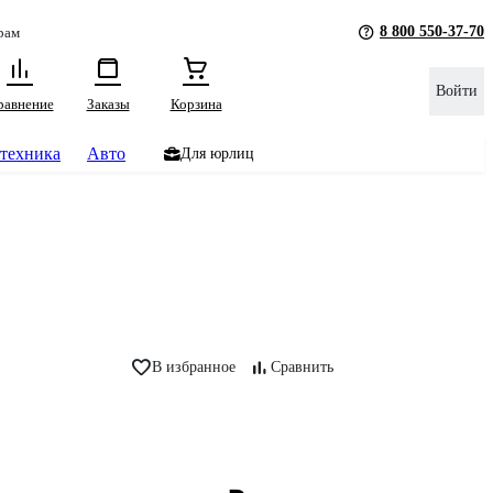
8 800 550-37-70
рам
Войти
равнение
Заказы
Корзина
техника
Авто
Для юрлиц
В избранное
Сравнить