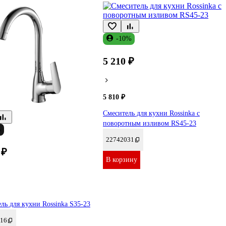
-10%
5 210 ₽
5 810 ₽
Смеситель для кухни Rossinka с
поворотным изливом RS45-23
%
22742031
 ₽
В корзину
ль для кухни Rossinka S35-23
16