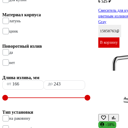
6 525 ₽
Смеситель для к
Материал корпуса
цветным изливом
латунь
Gray
15858763
цинк
В корзину
Поворотный излив
да
нет
Длина излива, мм
от
до
Тип установки
на раковину
-18%