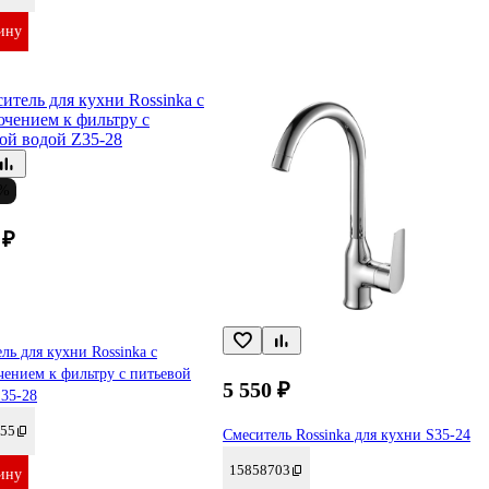
ину
0%
 ₽
ль для кухни Rossinka с
ением к фильтру с питьевой
5 550 ₽
35-28
55
Смеситель Rossinka для кухни S35-24
15858703
ину