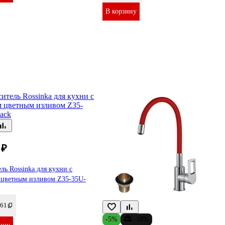
В корзину
 ₽
ль Rossinka для кухни с
 цветным изливом Z35-35U-
61
-5%
-10%