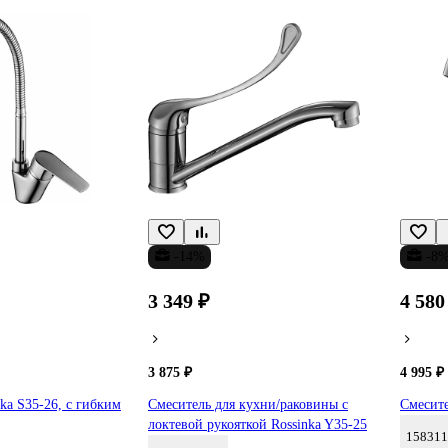
-14%
-8
3 349 ₽
4 580
3 875 ₽
4 995 ₽
ka S35-26, с гибким
Смеситель для кухни/раковины с
Смесите
локтевой рукояткой Rossinka Y35-25
158311