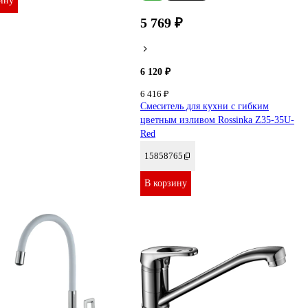
ину
5 769 ₽
6 120 ₽
6 416 ₽
Смеситель для кухни с гибким
цветным изливом Rossinka Z35-35U-
Red
15858765
В корзину