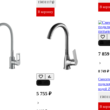
15831117
В корз
В корзину
-1
7 859
8 749 ₽
Смесите
-4%
подключ
водой Z
5 755 ₽
158311
В корз