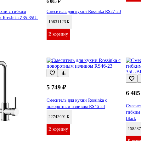
6 005 ₽
ухни с гибким
Смеситель для кухни Rossinka RS27-23
 Rossinka Z35-35U-
15831123
В корзину
5 749 ₽
6 485
Смеситель для кухни Rossinka с
Смесите
поворотным изливом RS46-23
гибким
22742091
Black
158587
В корзину