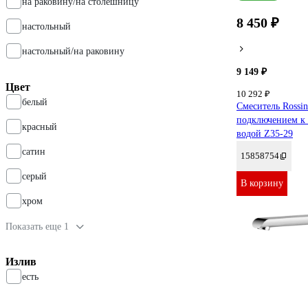
на раковину/на столешницу
8 450 ₽
настольный
настольный/на раковину
9 149 ₽
Цвет
10 292 ₽
белый
Смеситель Rossin
подключением к 
красный
водой Z35-29
сатин
15858754
серый
В корзину
хром
Показать еще 1
Излив
есть