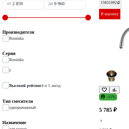
15831092
от
до
В корзину
Производители
Rossinka
Серия
Rossinka
z
Высокий рейтинг
4 и 5 звезд
-11%
Тип смесителя
однорычажный
5 785 ₽
Назначение
для кухни