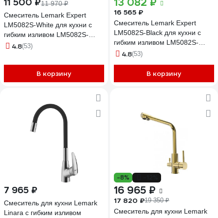
13 082 ₽
11 500 ₽
11 970 ₽
16 565 ₽
Смеситель Lemark Expert
Смеситель Lemark Expert
LM5082S-White для кухни с
LM5082S-Black для кухни с
гибким изливом LM5082S-
гибким изливом LM5082S-
White
4.8
(53)
Black
4.8
(53)
В корзину
В корзину
-8%
-12%
16 965 ₽
7 965 ₽
17 820 ₽
19 350 ₽
Смеситель для кухни Lemark
Смеситель для кухни Lemark
Linara с гибким изливом