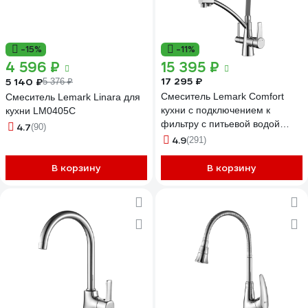
-15%
-11%
4 596 ₽
15 395 ₽
17 295 ₽
5 140 ₽
5 376 ₽
Смеситель Lemark Comfort
Смеситель Lemark Linara для
кухни с подключением к
кухни LM0405C
фильтру с питьевой водой
4.7
(90)
LM3071C-Gray
4.9
(291)
В корзину
В корзину