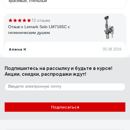
красивый, стильный
72 отзыва
Отзыв о Lemark Solo LM7165C с
гигиеническим душем
Алена К.
05.08.2019
Цена
Подпишитесь
на рассылку
и будьте в курсе!
Акции, скидки, распродажи ждут!
25 отзывов
Отзыв о Grohe Costa S
Eвгений С.
15.04.2011
Подписаться
Выполняет свои функции - смешивает холодную и
горячую воду и отлично с этим справляется.