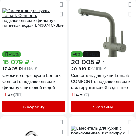
-19%
-8%
-12%
16 079 ₽
20 005 ₽
17 405 ₽
20 919 ₽
19 850 ₽
22 818 ₽
Смеситель для кухни Lemark
Смеситель для кухни Lemark
Comfort с подключением к
COMFORT с подключением к
фильтру с питьевой водой
фильтру питьевой воды, цвет:
LM3074C-Blue
серый шёлк LM3061PGS
4.9
4.8
(291)
(72)
В корзину
В корзину