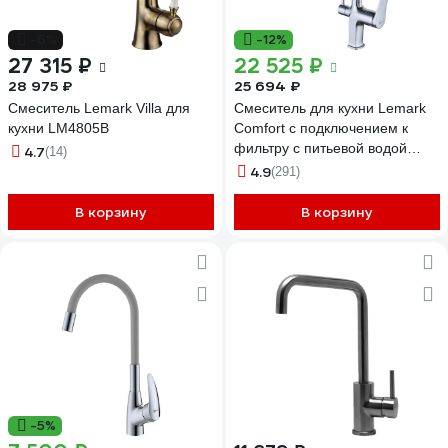
-6%
-12%
27 315 ₽
22 525 ₽
28 975 ₽
25 694 ₽
Смеситель Lemark Villa для
Смеситель для кухни Lemark
кухни LM4805B
Comfort с подключением к
фильтру с питьевой водой
4.7
(14)
LM3074C
4.9
(291)
В корзину
В корзину
-5%