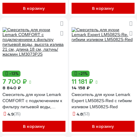
В корзину
В корзину
-13%
-21%
7 700 ₽
11 181 ₽
8 840 ₽
14 158 ₽
Смеситель для кухни Lemark
Смеситель для кухни Lemark
COMFORT с подключением к
Expert LM5082S-Red с гибким
фильтру питьевой воды,
изливом LM5082S-Red
высота излива 21 см, длина 18
4.9
4.8
(35)
(53)
см, латунь/жасмин LM3073PJS
В корзину
В корзину