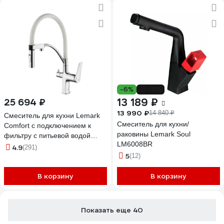
-6%
-11%
13 189 ₽
25 694 ₽
13 990 ₽
14 840 ₽
Смеситель для кухни Lemark
Смеситель для кухни/
Comfort с подключением к
раковины Lemark Soul
фильтру с питьевой водой
LM6008BR
LM3074C-White
4.9
(291)
5
(12)
В корзину
В корзину
Показать еще 40