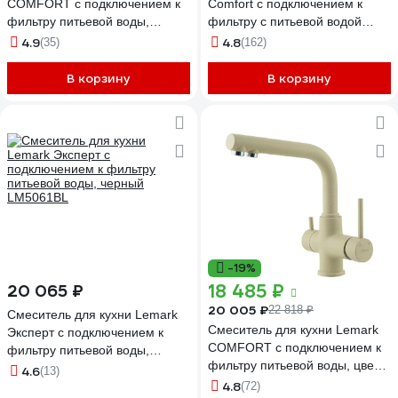
COMFORT с подключением к
Comfort с подключением к
фильтру питьевой воды,
фильтру с питьевой водой
высота излива 21 см, длина 18
LM3075C
4.9
4.8
(35)
(162)
см, латунь/серый шёлк
LM3073PGS
В корзину
В корзину
-19%
18 485 ₽
20 065 ₽
20 005 ₽
22 818 ₽
Смеситель для кухни Lemark
Смеситель для кухни Lemark
Эксперт с подключением к
COMFORT с подключением к
фильтру питьевой воды,
фильтру питьевой воды, цвет:
черный LM5061BL
4.6
(13)
бежевый LM3061PBG
4.8
(72)