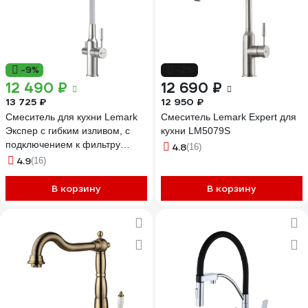
-9%
-2%
12 490 ₽
12 690 ₽
13 725 ₽
12 950 ₽
Смеситель для кухни Lemark
Смеситель Lemark Expert для
Экспер с гибким изливом, с
кухни LM5079S
подключением к фильтру
4.8
(16)
питьевой воды, сталь/белый
4.9
(16)
LM5083S-White
В корзину
В корзину