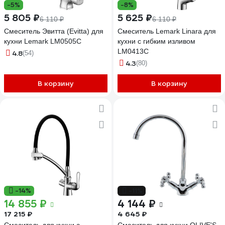
-5%
-8%
5 805 ₽
5 625 ₽
6 110 ₽
6 110 ₽
Смеситель Эвитта (Evitta) для
Смеситель Lemark Linara для
кухни Lemark LM0505C
кухни с гибким изливом
LM0413C
4.8
(54)
4.3
(80)
В корзину
В корзину
-14%
-11%
14 855 ₽
4 144 ₽
17 215 ₽
4 645 ₽