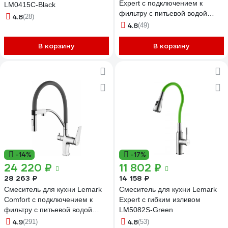
Expert с подключением к
LM0415C-Black
фильтру с питьевой водой
4.8
(28)
LM5061G
4.8
(49)
В корзину
В корзину
-14%
-17%
24 220 ₽
11 802 ₽
28 263 ₽
14 158 ₽
Смеситель для кухни Lemark
Смеситель для кухни Lemark
Comfort с подключением к
Expert с гибким изливом
фильтру с питьевой водой
LM5082S-Green
LM3074C-Gray
4.9
4.8
(291)
(53)