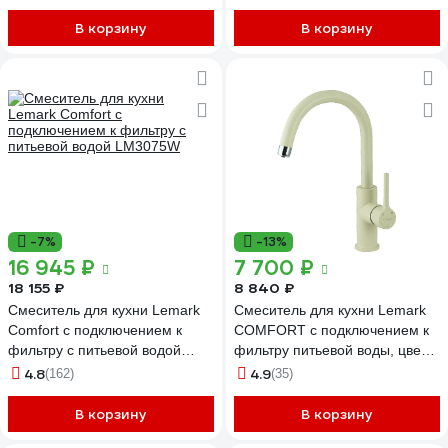
В корзину
В корзину
-7%
-13%
16 945 ₽
7 700 ₽
18 155 ₽
8 840 ₽
Смеситель для кухни Lemark
Смеситель для кухни Lemark
Comfort с подключением к
COMFORT с подключением к
фильтру с питьевой водой
фильтру питьевой воды, цвет:
LM3075W
шампань LM3073PSH
4.8
4.9
(162)
(35)
В корзину
В корзину