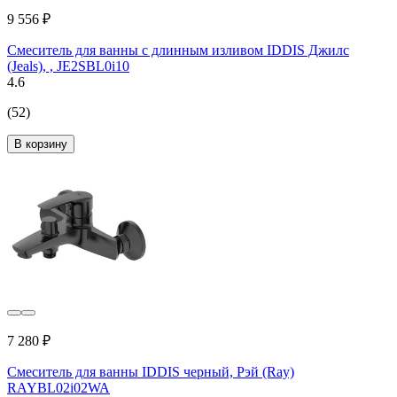
9 556 ₽
Смеситель для ванны с длинным изливом IDDIS Джилс
(Jeals), , JE2SBL0i10
4.6
(52)
В корзину
7 280 ₽
Смеситель для ванны IDDIS черный, Рэй (Ray)
RAYBL02i02WA