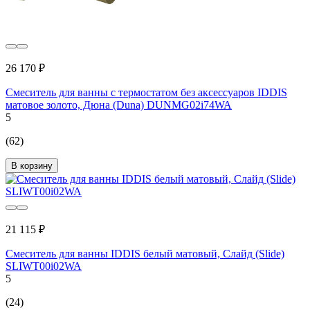
26 170 ₽
Смеситель для ванны с термостатом без аксессуаров IDDIS
матовое золото, Дюна (Duna) DUNMG02i74WA
5
(62)
В корзину
21 115 ₽
Смеситель для ванны IDDIS белый матовый, Слайд (Slide)
SLIWT00i02WA
5
(24)