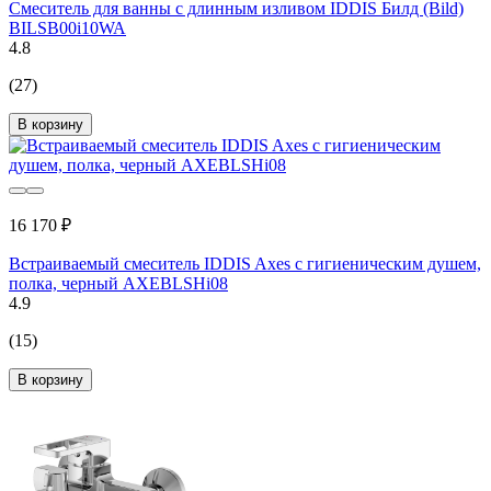
Смеситель для ванны с длинным изливом IDDIS Билд (Bild)
BILSB00i10WA
4.8
(27)
В корзину
16 170 ₽
Встраиваемый смеситель IDDIS Axes с гигиеническим душем,
полка, черный AXEBLSHi08
4.9
(15)
В корзину