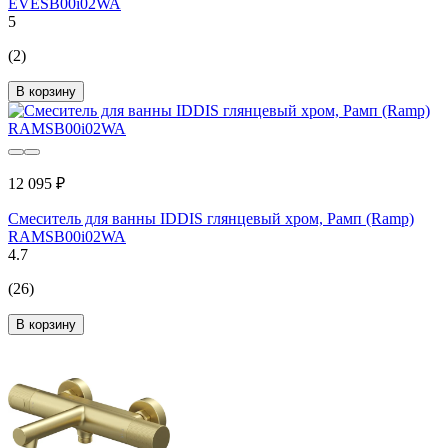
EVESB00i02WA
5
(2)
В корзину
12 095 ₽
Смеситель для ванны IDDIS глянцевый хром, Рамп (Ramp)
RAMSB00i02WA
4.7
(26)
В корзину