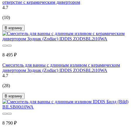
отверстие с керамическим дивертором
4.7
(10)
В корзину
8 495 ₽
Смеситель для ванны с длинным изливом с керамическим
дивертором Зодиак (Zodiac) IDDIS ZODSBL2i10WA
4.7
(28)
В корзину
8 790 ₽