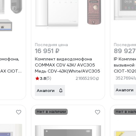
Последняя цена
Последняя
16 951 ₽
89 927
омофона,
Комплект видеодомофона
IP Компле
COMMAX CDV 43K/ AVC305
вызывной
AX CIOT-
Медь CDV-43K(White/AVC305
CIOT-102
CIOT-
CIOT-102
3.8
(5)
35276941
21665290
CIOT-
Аналоги
Аналоги
Нет в наличии
Нет в нал