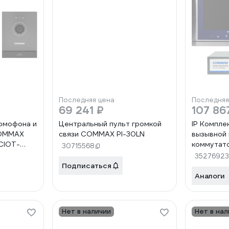
Последняя цена
Последняя
69 241 ₽
107 86
домофона и
Центральный пульт громкой
IP Компле
COMMAX
связи COMMAX PI-30LN
вызывной 
CIOT-
коммутат
30715568
1020MSilv
35276923
CIOT-1020
Подписаться
D20P/CIO
Аналоги
Нет в наличии
Нет в нал