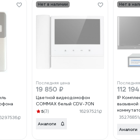
Нет в наличии
Нет в нал
Последняя цена
Последняя
19 850 ₽
112 194
ель
Цветной видеодомофон
IP Компле
офона
COMMAX белый CDV-70N
вызывной 
коммутат
5
(3)
16297521
1000Y/D2
35276851
16297536
1000Y/CI
Аналоги
Аналоги