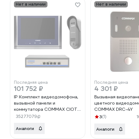
Нет в наличии
Нет в наличии
Последняя цена
Последняя цена
101 752 ₽
4 301 ₽
IP Комплект видеодомофона,
Вызывная видеопан
вызывной панели и
цветного видеодом
коммутатора COMMAX CIOT-
COMMAX DRC-4Y
1020MSilver+Blue/D20P/H4L2
35277079
3
(1)
CIOT-1020MSilver+Blue/CIOT-
D20P/CIOT-H4L2
Аналоги
Аналоги