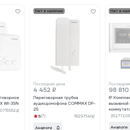
Нет в наличии
Нет в нал
Последняя цена
Последняя
4 452 ₽
98 810
говорное
Переговорная трубка
IP Компле
X WI-3SN
аудиодомофона COMMAX DP-
вызывной 
2S
коммутат
0715562
1020MWhi
5
(7)
3527720
16297541
1020MWhi
D21M/CIO
Аналоги
Аналоги