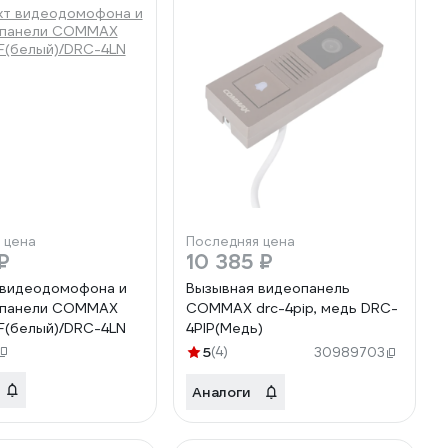
 цена
Последняя цена
₽
10 385 ₽
 видеодомофона и
Вызывная видеопанель
 панели COMMAX
COMMAX drc-4pip, медь DRC-
(белый)/DRC-4LN
4PIP(Медь)
5
(4)
30989703
Аналоги