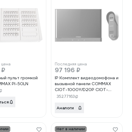
 цена
Последняя цена
 ₽
97 196 ₽
ый пульт громкой
IP Комплект видеодомофона и
MMAX PI-50LN
вызывной панели COMMAX
CIOT-1000Y/D20P CIOT-
1000Y/CIOT-D20P
35277163
ться
Аналоги
ичии
Нет в наличии