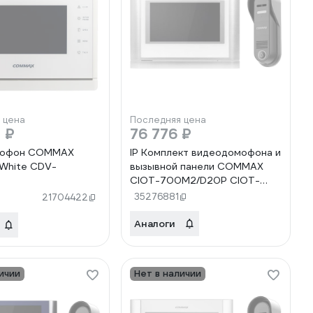
 цена
Последняя цена
 ₽
76 776 ₽
мофон COMMAX
IP Комплект видеодомофона и
White CDV-
вызывной панели COMMAX
CIOT-700M2/D20P CIOT-
700M2/CIOT-D20P
35276881
21704422
Аналоги
ичии
Нет в наличии