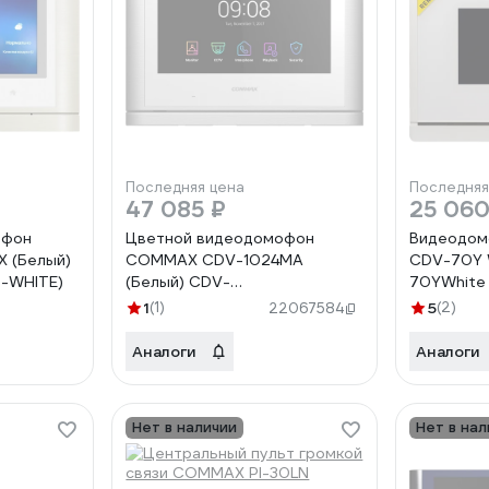
Последняя цена
Последняя
47 085 ₽
25 060
офон
Цветной видеодомофон
Видеодо
 (Белый)
COMMAX CDV-1024MA
CDV-70Y 
-WHITE)
(Белый) CDV-
70YWhite
1024MA(METALO-WHITE)
1
(1)
5
(2)
22067584
Аналоги
Аналоги
Нет в наличии
Нет в нал