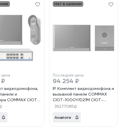
ичии
Нет в наличии
 цена
Последняя цена
 ₽
94 254 ₽
кт видеодомофона,
IP Комплект видеодомофона и
панели и
вызывной панели COMMAX
ора COMMAX CIOT-
CIOT-1000Y/D21M CIOT-
0P/H8L2 CIOT-
1000Y/CIOT-D21M
35277085
OT-D20P/CIOT-H8L2
Аналоги