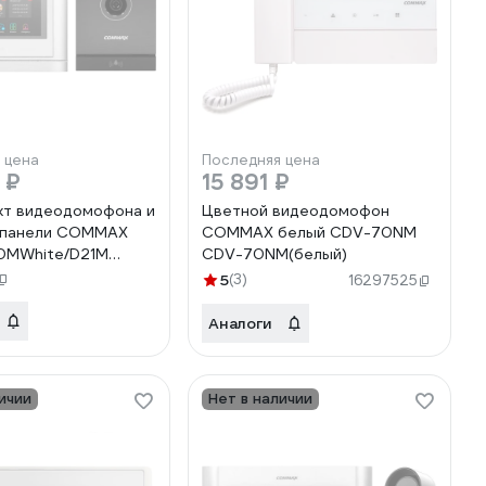
 цена
Последняя цена
 ₽
15 891 ₽
кт видеодомофона и
Цветной видеодомофон
 панели COMMAX
COMMAX белый CDV-70NM
0MWhite/D21M
CDV-70NM(белый)
0MWhite/CIOT-D21M
5
(3)
16297525
Аналоги
ичии
Нет в наличии