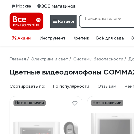
306 магазинов
Москва
Каталог
Акции
Инструмент
Крепеж
Всё для сада
Э
Главная
Электрика и свет
Системы безопасности
Д
/
/
/
Цветные видеодомофоны COMMA
Сортировать по:
По популярности
Отзывам
Рей
Нет в наличии
Нет в наличии