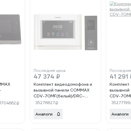
Последняя цена
Последняя
47 374 ₽
41 291 
MMAX
Комплект видеодомофона и
Комплект
-
вызывной панели COMMAX
вызывной
CDV-70MF(белый)/DRC-
CDV-70MF
4PIP(черная)
35276827
35277199
1704662
Аналоги
Аналоги