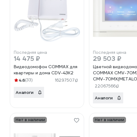
Последняя цена
Последняя цена
14 475 ₽
29 503 ₽
Видеодомофон COMMAX для
Цветной видеодом
квартиры и дома CDV-43K2
COMMAX CMV-70MX
CMV-70MX(METALO
4.6
(33)
16297507
22067566
Аналоги
Аналоги
Нет в наличии
Нет в наличии