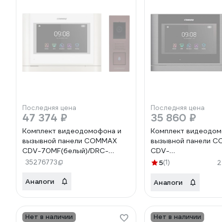
Последняя цена
Последняя цена
47 374 ₽
35 860 ₽
Комплект видеодомофона и
Комплект видеодом
вызывной панели COMMAX
вызывной панели 
CDV-70MF(белый)/DRC-
CDV-
4PIP(медь)
70MF(DarksilverBla
35276773
5
(1)
2
Аналоги
Аналоги
Нет в наличии
Нет в наличии