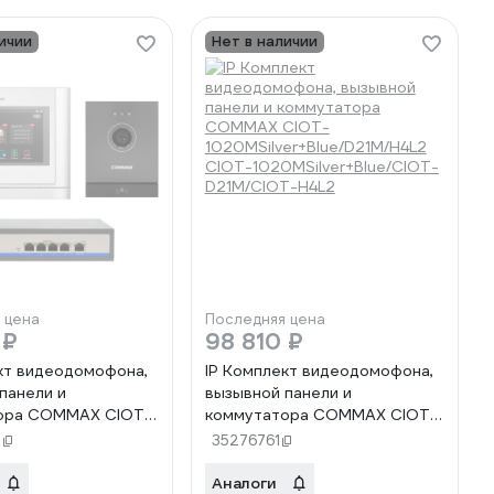
ичии
Нет в наличии
 цена
Последняя цена
 ₽
98 810 ₽
кт видеодомофона,
IP Комплект видеодомофона,
панели и
вызывной панели и
ора COMMAX CIOT-
коммутатора COMMAX CIOT-
te/D21M/H4L2 CIOT-
1020MSilver+Blue/D21M/H4L2
5
35276761
te/CIOT-
CIOT-1020MSilver+Blue/CIOT-
T-H4L2
D21M/CIOT-H4L2
Аналоги