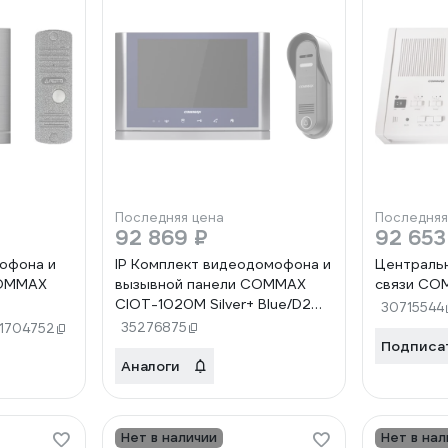
Последняя цена
Последняя
92 869 ₽
92 653
офона и
IP Комплект видеодомофона и
Центральн
COMMAX
вызывной панели COMMAX
связи CO
CIOT-1020M Silver+ Blue/D20P
30715544
ckSmog)/AVC305S
CIOT-1020MSilver+Blue/CIOT-
35276875
1704752
D20P
Подписа
Аналоги
Нет в наличии
Нет в нал