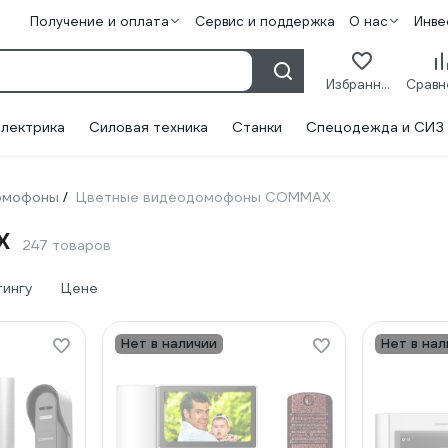
Получение и оплата
Сервис и поддержка
О нас
Инве
Избранное
лектрика
Силовая техника
Станки
Спецодежда и СИЗ
омофоны
Цветные видеодомофоны COMMAX
/
X
247 товаров
тингу
Цене
Нет в наличии
Нет в нал