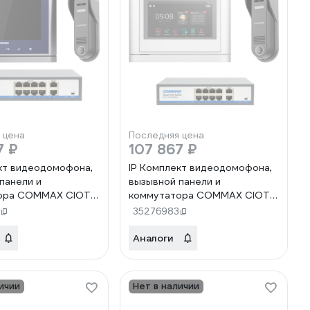
 цена
Последняя цена
7 ₽
107 867 ₽
кт видеодомофона,
IP Комплект видеодомофона,
панели и
вызывной панели и
ора COMMAX CIOT-
коммутатора COMMAX CIOT-
er+Blue/D20P/H8L2
1020MWhite/D20P/H8L2
35276983
MSilver+Blue/CIOT-
CIOT-1020MWhite/CIOT-
T-H8L2
D20P/CIOT-H8L2
Аналоги
ичии
Нет в наличии