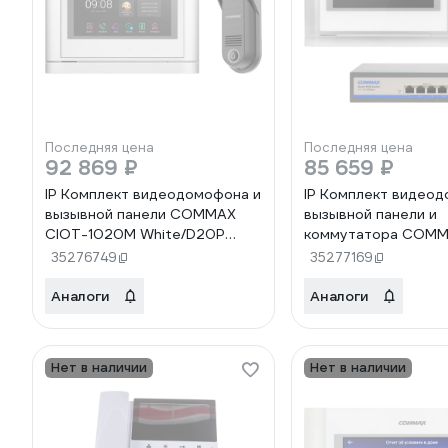
Последняя цена
Последняя цена
92 869 ₽
85 659 ₽
IP Комплект видеодомофона и
IP Комплект видеод
вызывной панели COMMAX
вызывной панели и
CIOT-1020M White/D20P
коммутатора COMM
CIOT-1020MWhite/CIOT-
700M2/D20P/H4L2 
35276749
35277169
D20P
700M2/CIOT-D20P/
H4L2
Аналоги
Аналоги
Нет в наличии
Нет в наличии