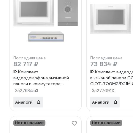
Последняя цена
Последняя цена
82 717 ₽
73 834 ₽
IP Комплект
IP Комплект видео
видеодомофона,вызывной
вызывной панели 
панели и коммутатора
CIOT-700M2/D21M 
COMMAX CIOT-
700M2/CIOT-D21M
35276845
35277091
700M2/D21M/H4L2 CIOT-
700M2/CIOT-D21M/CIOT-
Аналоги
Аналоги
H4L2
Нет в наличии
Нет в наличии