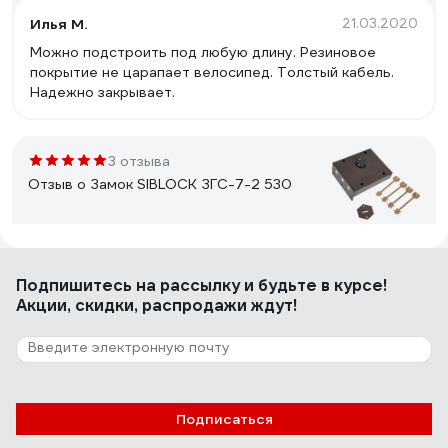
Илья М.
21.03.2020
Можно подстроить под любую длину. Резиновое
покрытие не царапает велосипед. Толстый кабель.
Надежно закрывает.
3 отзыва
Отзыв о Замок SIBLOCK ЗГС-7-2 530
Сергей Я.
20.02.2025
Подпишитесь
на рассылку
и будьте в курсе!
Сделан в России .Служил верой и правдой с 2014 года
Акции, скидки, распродажи ждут!
, до момента попытки проникновения в капитальные
гаражи в марте 2023 года , было вскрыто пять
гаражей , мой (шестой ) не поддался грабителям.
15 отзывов
Подписаться
Отзыв о врезном замке APECS 7000-45-
R-NI 00016654