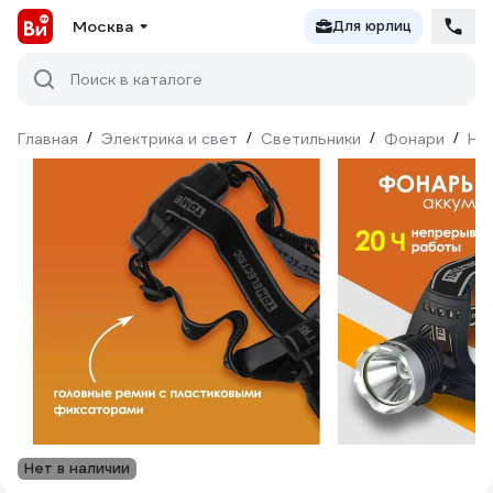
Москва
Для юрлиц
Поиск в каталоге
Главная
/
Электрика и свет
/
Светильники
/
Фонари
/
На
Нет в наличии