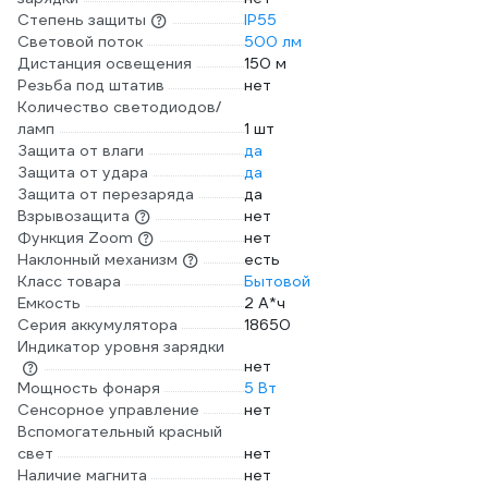
Степень защиты
IP55
Световой поток
500 лм
Дистанция освещения
150 м
Резьба под штатив
нет
Количество светодиодов/
ламп
1 шт
Защита от влаги
да
Защита от удара
да
Защита от перезаряда
да
Взрывозащита
нет
Функция Zoom
нет
Наклонный механизм
есть
Класс товара
Бытовой
Емкость
2 А*ч
Серия аккумулятора
18650
Индикатор уровня зарядки
нет
Мощность фонаря
5 Вт
Сенсорное управление
нет
Вспомогательный красный
свет
нет
Наличие магнита
нет