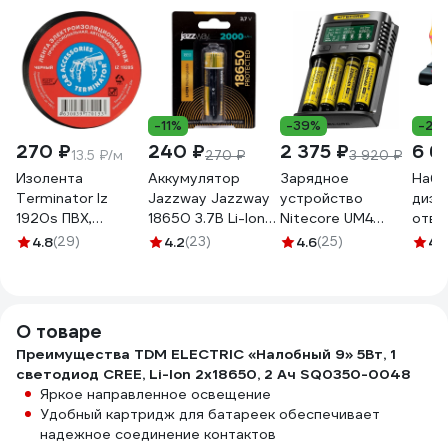
-11%
-39%
-22
270 ₽
240 ₽
2 375 ₽
6 6
13.5 ₽/м
270 ₽
3 920 ₽
Изолента
Аккумулятор
Зарядное
Набо
Terminator Iz
Jazzway Jаzzway
устройство
диэл
1920s ПВХ,
18650 3.7В Li-Ion
Nitecore UM4
отве
черная,
2000 мАч с
18650/21700 на
VDE,
4.8
(29)
4.2
(23)
4.6
(25)
4.
автомобильная,
защитой BL-1
4АКБ Intellicharge
напр
0.13 мм, 19 мм, 20
(блистер 1шт)
V2 Совместим с
подс
м 2000251
5012042
Li-ion/IMR и Ni-
пред
MH/Ni-Cd
0061
О товаре
аккумуляторами с
Преимущества TDM ELECTRIC «Налобный 9» 5Вт, 1
автоматическим
светодиод CREE, Li-Ion 2x18650, 2 Ач SQ0350-0048
определением
Яркое направленное освещение
18265
Удобный картридж для батареек обеспечивает
надежное соединение контактов