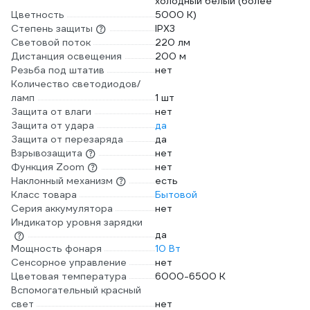
холодный белый (более
Цветность
5000 К)
Степень защиты
IPX3
Световой поток
220 лм
Дистанция освещения
200 м
Резьба под штатив
нет
Количество светодиодов/
ламп
1 шт
Защита от влаги
нет
Защита от удара
да
Защита от перезаряда
да
Взрывозащита
нет
Функция Zoom
нет
Наклонный механизм
есть
Класс товара
Бытовой
Серия аккумулятора
нет
Индикатор уровня зарядки
да
Мощность фонаря
10 Вт
Сенсорное управление
нет
Цветовая температура
6000-6500 К
Вспомогательный красный
свет
нет