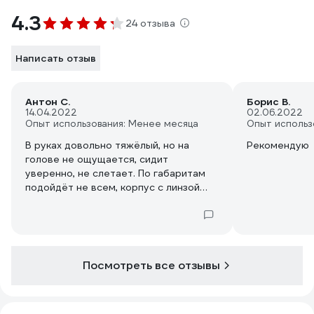
4.3
24 отзыва
Написать отзыв
Антон С.
Борис В.
14.04.2022
02.06.2022
Опыт использования: Менее месяца
Опыт использ
В руках довольно тяжёлый, но на
Рекомендую
голове не ощущается, сидит
уверенно, не слетает. По габаритам
подойдёт не всем, корпус с линзой
ощутимо выступает вперёд. Свет
дает на ближней дистанции точечный,
но мощный, с пятого этажа можно
достаточно уверенно разглядеть, что
происходит в ночи на парковке у дома,
Посмотреть все отзывы
на заявленные 400 метров пробьёт
светом навряд ли. Из минусов можно
назвать расположение кнопки
включения на задней части источника