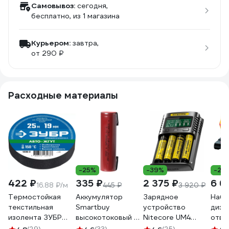
Самовывоз:
сегодня,
бесплатно
, из 1 магазина
Курьером:
завтра,
от 290 ₽
Расходные материалы
-25%
-39%
-22
422 ₽
335 ₽
2 375 ₽
6 6
16.88 ₽/м
445 ₽
3 920 ₽
Термостойкая
Аккумулятор
Зарядное
Набо
текстильная
Smartbuy
устройство
диэл
изолента ЗУБР
высокотоковый с
Nitecore UM4
отве
Авто-Жгут 19 мм х
выводами li18650-
18650/21700 на
VDE,