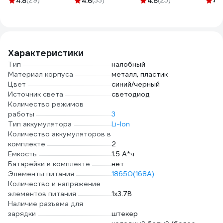
4.8
(29)
4.6
(33)
4.6
(25)
4.
25 м 1236-2
2500 mah
4АКБ Intellicharge
напр
(100/400) SBBR-
V2 Совместим с
подс
18650-1S2500HP
Li-ion/IMR и Ni-
пред
MH/Ni-Cd
0061
аккумуляторами с
Характеристики
автоматическим
Тип
налобный
определением
Материал корпуса
металл, пластик
18265
Цвет
синий/черный
Источник света
светодиод
Количество режимов
работы
3
Тип аккумулятора
Li-Ion
Количество аккумуляторов в
комплекте
2
Емкость
1.5 А*ч
Батарейки в комплекте
нет
Элементы питания
18650(168A)
Количество и напряжение
элементов питания
1х3.7В
Наличие разъема для
зарядки
штекер