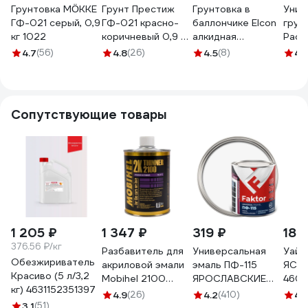
Грунтовка MÖKKE
Грунт Престиж
Грунтовка в
Унив
ГФ-021 серый, 0,9
ГФ-021 красно-
баллончике Elcon
грун
кг 1022
коричневый 0,9 кг
алкидная
Расц
14 21504
высокопрочная
корич
4.7
(56)
4.8
(26)
4.5
(8)
4.
серый, аэрозоль
4441
520 мл 00-
00463216
Сопутствующие товары
1 205 ₽
1 347 ₽
319 ₽
184
376.56 ₽/кг
Разбавитель для
Универсальная
Уайт
Обезжириватель
акриловой эмали
эмаль ПФ-115
ЯСХИ
Красиво (5 л/3,2
Mobihel 2100
ЯРОСЛАВСКИЕ
460
кг) 4631152351397
(банка; 500 мл)
КРАСКИ FAKTOR
4.9
(26)
4.2
(410)
4.
3.1
(51)
41672151
белая, банка 0,8