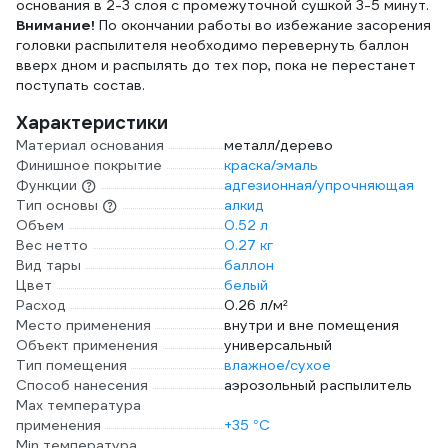
основания в 2-3 слоя с промежуточной сушкой 3-5 минут.
Внимание!
По окончании работы во избежание засорения
головки распылителя необходимо перевернуть баллон
вверх дном и распылять до тех пор, пока не перестанет
поступать состав.
Характеристики
Материал основания
металл/дерево
Финишное покрытие
краска/эмаль
Функции
адгезионная/упрочняющая
Тип основы
алкид
Объем
0.52 л
Вес нетто
0.27 кг
Вид тары
баллон
Цвет
белый
Расход
0.26 л/м²
Место применения
внутри и вне помещения
Объект применения
универсальный
Тип помещения
влажное/сухое
Способ нанесения
аэрозольный распылитель
Max температура
применения
+35 °С
Min температура