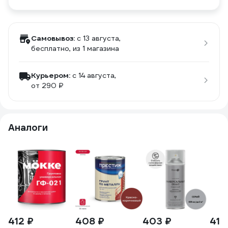
Самовывоз:
c 13 августа,
бесплатно
, из 1 магазина
Курьером:
c 14 августа,
от 290 ₽
Аналоги
412 ₽
408 ₽
403 ₽
417