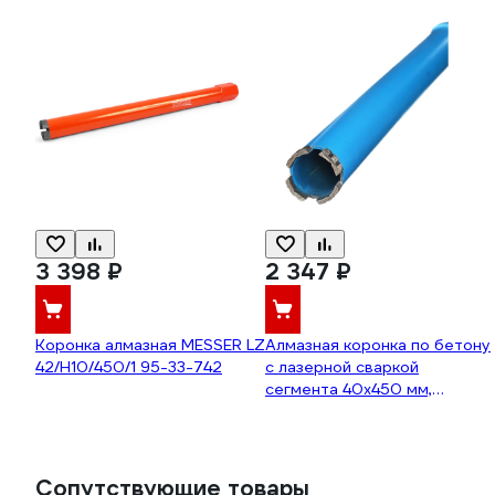
3 398 ₽
2 347 ₽
Коронка алмазная MESSER LZ
Алмазная коронка по бетону
42/H10/450/1 95-33-742
с лазерной сваркой
сегмента 40x450 мм,
ВТ20x3.6x10x4T TORGWIN
T170275
Сопутствующие товары