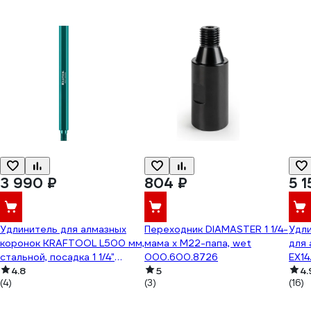
3 990 ₽
804 ₽
5 1
Удлинитель для алмазных
Переходник DIAMASTER 1 1/4-
Удли
коронок KRAFTOOL L500 мм,
мама х М22-папа, wet
для 
стальной, посадка 1 1/4"
000.600.8726
EX14
29826-500
4.8
5
4.
(4)
(3)
(16)