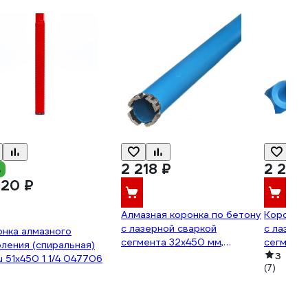
2 218 ₽
2 285
%
420 ₽
Алмазная коронка по бетону
Коронка 
с лазерной сваркой
с лазерн
нка алмазного
сегмента 32x450 мм,
сегмент
ления (спиральная)
ВТ15x3.4x10x4T TORGWIN
ВТх15x3
3
u 51x450 1 1/4 047706
(7)
T928021
T162576