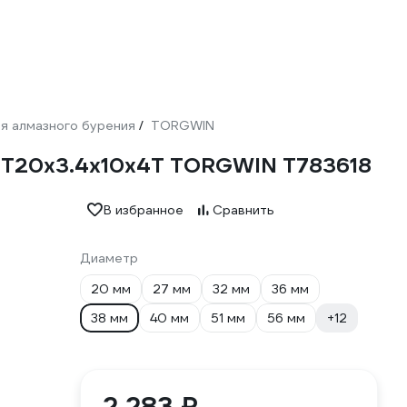
я алмазного бурения
TORGWIN
/
 ВТ20x3.4x10x4T TORGWIN T783618
В избранное
Сравнить
Диаметр
20 мм
27 мм
32 мм
36 мм
38 мм
40 мм
51 мм
56 мм
+12
2 283 ₽