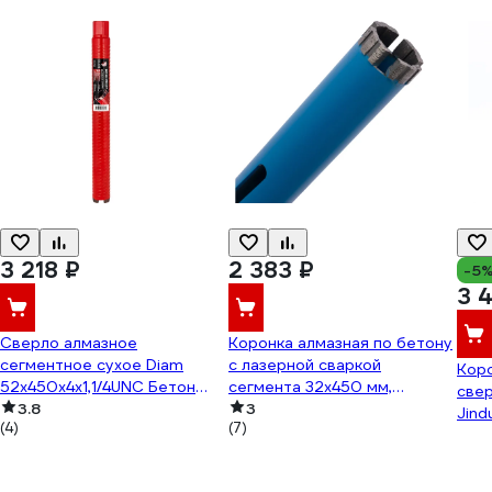
3 218 ₽
2 383 ₽
-5
3 
Сверло алмазное
Коронка алмазная по бетону
сегментное сухое Diam
с лазерной сваркой
Коро
52x450х4x1,1/4UNC Бетон
сегмента 32x450 мм,
свер
СТД ХИТ (арм.бетон) 310139
3.8
ВТ15x3.4x10x4T TORGWIN
3
Jind
(4)
(7)
T764387