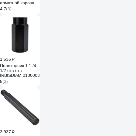
алмазной коронки
300 мм, 1 1/4"
4.7
(3)
Diamaster
041430015
1 536 ₽
Переходник 1 1 /4 -
1/2 отв-отв
IRBISDIAM 0100003
5
(3)
3 937 ₽