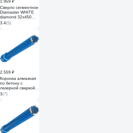
1 959 ₽
Сверло сегментное
Diamaster WHITE
diamond 32х450
мм, 24х3.5х11 мм,
3.4
(5)
1 1/4, бетон/
железобетон, wet
000.600.8712
2 559 ₽
Коронка алмазная
по бетону с
лазерной сваркой
сегмента 36x450
3
(7)
мм,
ВТ15x3.6x10x4T
TORGWIN T270957