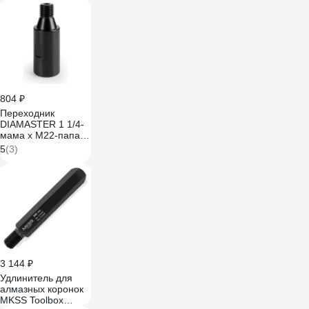
804 ₽
Переходник
DIAMASTER 1 1/4-
мама х М22-папа,
wet 000.600.8726
5
(3)
3 144 ₽
Удлинитель для
алмазных коронок
MKSS Toolbox