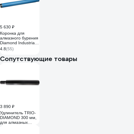
5 630 ₽
Коронка для
алмазного бурения
Diamond Industrial
52 х 450 мм LASER
4.8
(55)
1 1/4UNC
DIDAB52450
Сопутствующие товары
3 890 ₽
Удлинитель TRIO-
DIAMOND 300 мм,
для алмазных
коронок 1 1/4unc,
290001