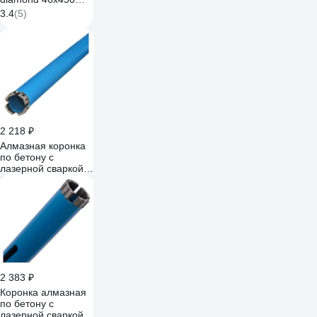
мм, 24х3.5х11 мм,
3.4
(5)
1 1/4, бетон/
железобетон, wet
000.600.8714
2 218 ₽
Алмазная коронка
по бетону с
лазерной сваркой
сегмента 32x450
мм,
ВТ15x3.4x10x4T
TORGWIN T928021
2 383 ₽
Коронка алмазная
по бетону с
лазерной сваркой