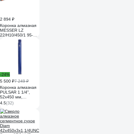
2 894 ₽
Коронка алмазная
MESSER LZ
22/H10/450/1 95-33-
722
-24%
5 500 ₽
7 249 ₽
Коронка алмазная
PULSAR 1 1/4",
52х450 мм,
микроудар KEOS
4.5
(32)
DCL052.450