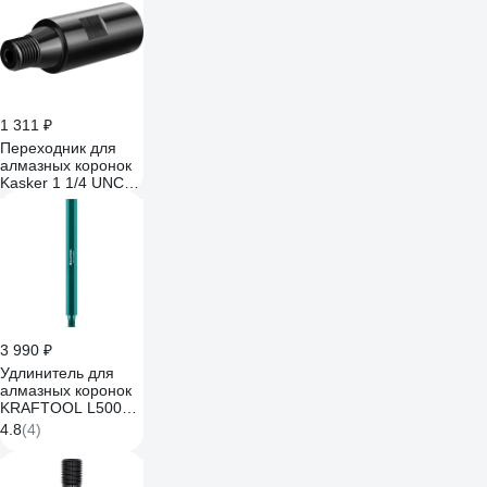
1 311 ₽
Переходник для
алмазных коронок
Kasker 1 1/4 UNC-F/
М22-М 505.0008
3 990 ₽
Удлинитель для
алмазных коронок
KRAFTOOL L500
мм, стальной,
4.8
(4)
посадка 1 1/4"
29826-500