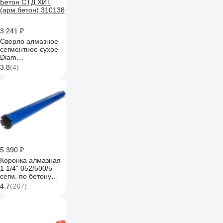
3 241 ₽
Сверло алмазное
сегментное сухое
Diam
42x450х3x1,1/4UNC
3.8
(4)
Бетон СТД ХИТ
(арм.бетон) 310138
5 390 ₽
Коронка алмазная
1 1/4" 052/500/5
сегм. по бетону
KEOS DC052.500
4.7
(267)