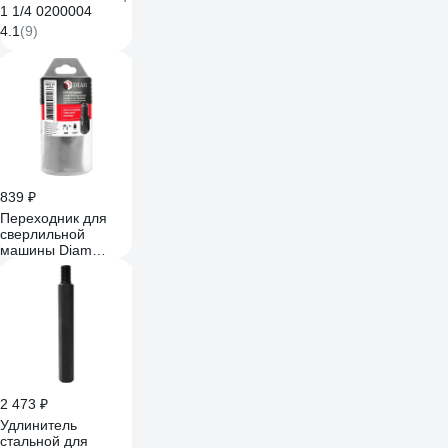
1 1/4 0200004
4.1
(9)
839 ₽
Переходник для
сверлильной
машины Diam
М22(внутренняя
резьба) - 1 1/4
дюйма(наружная
резьба) с
отверстием 649016
2 473 ₽
Удлинитель
стальной для