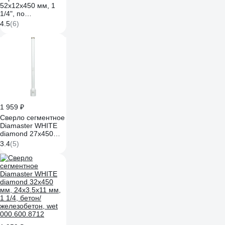
52x12х450 мм, 1
1/4", по
армированному
4.5
(6)
бетону GRAFF
115212
1 959 ₽
Сверло сегментное
Diamaster WHITE
diamond 27х450
мм, 24х3.5х11 мм,
3.4
(5)
1 1/4, бетон/
железобетон, wet
000.600.8711