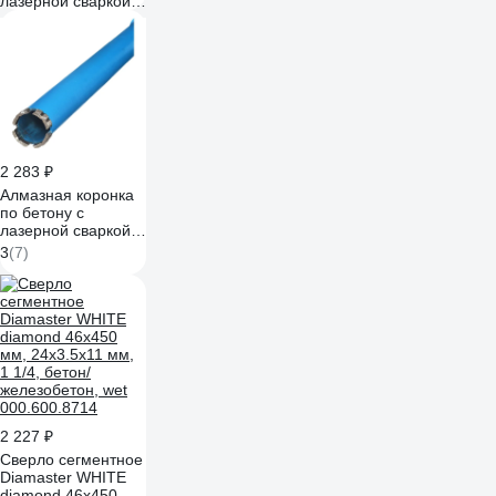
лазерной сваркой
сегмента 40x450
мм,
ВТ20x3.6x10x4T
TORGWIN T170275
2 283 ₽
Алмазная коронка
по бетону с
лазерной сваркой
сегмента 38x450
3
(7)
мм,
ВТ20x3.4x10x4T
TORGWIN T783618
2 227 ₽
Сверло сегментное
Diamaster WHITE
diamond 46х450