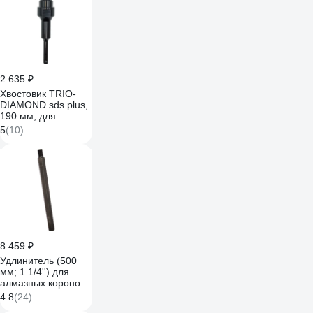
2 635 ₽
Хвостовик TRIO-
DIAMOND sds plus,
190 мм, для
алмазных коронок
5
(10)
1_1/4unc, 290820
8 459 ₽
Удлинитель (500
мм; 1 1/4'') для
алмазных коронок
Keos EX14.500
4.8
(24)