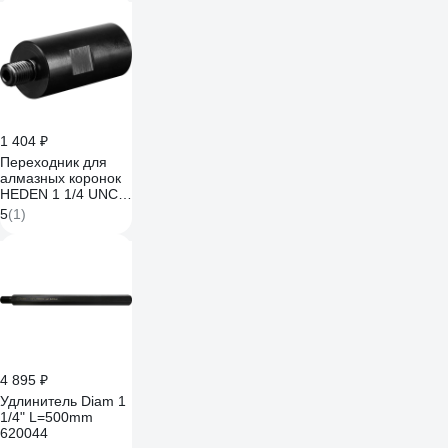
SS2102 200мм отв.
1-1/4 UNC - вал 1-
1/4 UNC
SS21020007
1 404 ₽
Переходник для
алмазных коронок
HEDEN 1 1/4 UNC-
F/М16-М 206.001
5
(1)
4 895 ₽
Удлинитель Diam 1
1/4" L=500mm
620044