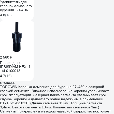
Удлинитель для
коронок алмазного
бурения 1-1/4UNC,
300 мм Diamond
4.8
(18)
Industrial
DIDUDL300114
2 560 ₽
Переходник
IRBISDIAM HEX- 1
1/4 0100013
4.7
(16)
О товаре
TORGWIN Коронка алмазная для бурения 27x450 с лазерной
сваркой сегмента. Влажное использование коронки увеличивает
срок эксплуатации. Лазерная пайка сегмента увеличивает срок
службы коронки и делает его более надежным в применении.
BTх15x3.4x10x3T (Длина сегмента 15мм. Толщина сегмента
3,4мм. Высота сегмента 10мм. Количество сегментов 3шт.)
Сегменты прикреплены методом лазерной сварки, что исключает