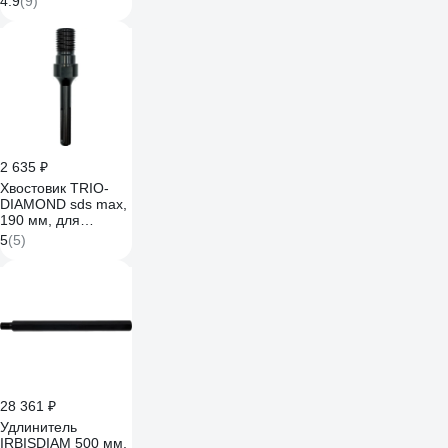
4.9
(9)
0300-114
2 635 ₽
Хвостовик TRIO-
DIAMOND sds max,
190 мм, для
алмазных коронок
5
(5)
1_1/4unc, 290830
28 361 ₽
Удлинитель
IRBISDIAM 500 мм,