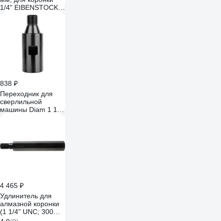
1/4" EIBENSTOCK
35454000
838 ₽
Переходник для
сверлильной
машины Diam 1 1/4
дюйма (внутренняя
резьба) с
отверстием М22
(внешняя резьба)
649017
4 465 ₽
Удлинитель для
алмазной коронки
(1 1/4" UNC; 300
мм) D.BOR EFCD-