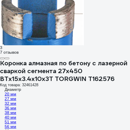
3
7 отзывов
Коронка алмазная по бетону с лазерной
сваркой сегмента 27x450
ВТх15x3.4x10x3T TORGWIN T162576
Код товара: 32461428
Диаметр
20 мм
27 мм
32 мм
36 мм
38 мм
40 мм
51 мм
56 мм