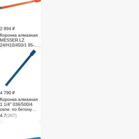
2 894 ₽
Коронка алмазная
MESSER LZ
24/H10/450/1 95-33-
724
4 790 ₽
Коронка алмазная
1 1/4" 036/500/4
сегм. по бетону
KEOS DC036.500
4.7
(267)