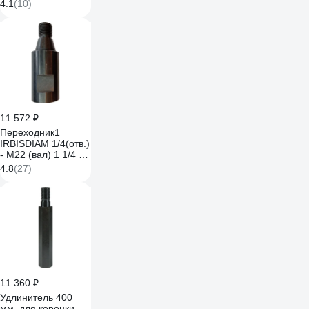
4.1
(10)
11 572 ₽
Переходник1
IRBISDIAM 1/4(отв.)
- М22 (вал) 1 1/4 -
М22 1 1/4 - m22
4.8
(27)
11 360 ₽
Удлинитель 400
мм, для коронки