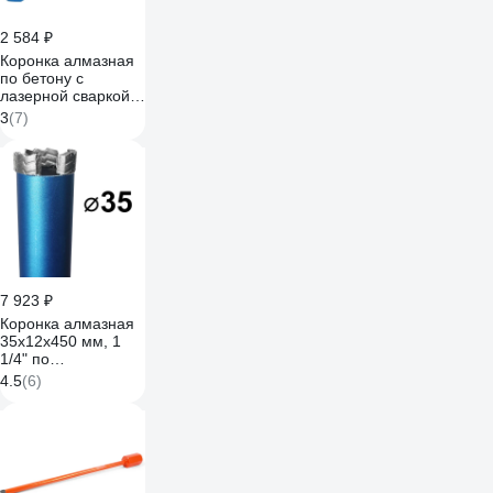
2 584 ₽
Коронка алмазная
по бетону с
лазерной сваркой
сегмента 40x450
3
(7)
мм,
ВТ20x3.6x10x4T
TORGWIN T149836
7 923 ₽
Коронка алмазная
35x12х450 мм, 1
1/4" по
армированному
4.5
(6)
бетону GRAFF
113512