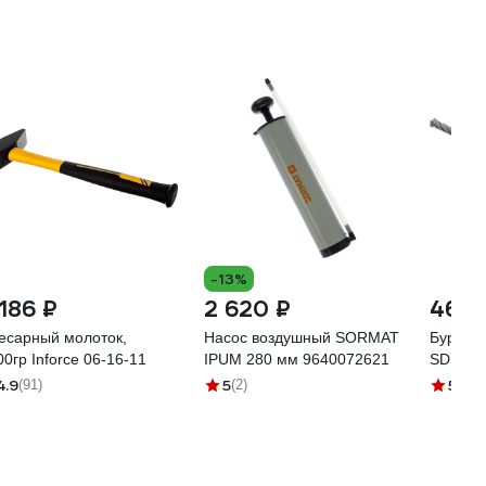
-13%
 186 ₽
2 620 ₽
469 
есарный молоток,
Насос воздушный SORMAT
Бур по 
00гр Inforce 06-16-11
IPUM 280 мм 9640072621
SDS Pl
4.9
5
5
(91)
(2)
(7)