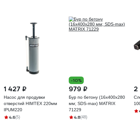
-10%
1 427 ₽
979 ₽
2
Насос для продувки
Бур по бетону (16x400х280
Сл
отверстий HIMTEX 220мм
мм; SDS-max) MATRIX
10
IPUM220
71229
4.6
4.8
(5)
(48)