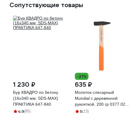
Сопутствующие товары
-21%
1 230 ₽
635 ₽
Бур КВАДРО по бетону
Молоток слесарный
(16х340 мм; SDS-MAX)
Mundial с деревянной
ПРАКТИКА 647-840
рукояткой, 200 гр 0377.020-
9
4.9
5
(85)
(13)