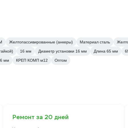
M
Желтопассивированные (анкеры)
Материал сталь
Желто
гайкой)
16 мм
Диаметр установки 16 мм
Длина 65 мм
6
16 мм
КРЕП КОМП м12
Оптом
Ремонт за 20 дней