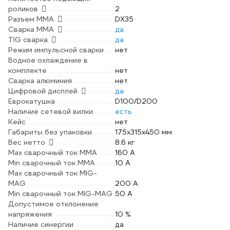
роликов
2
Разъем ММА
DX35
Сварка ММА
да
TIG сварка
да
Режим импульсной сварки
нет
Водное охлаждение в
комплекте
нет
Сварка алюминия
нет
Цифровой дисплей
да
Еврокатушка
D100/D200
Наличие сетевой вилки
есть
Кейс
нет
Габариты без упаковки
175х315х450 мм
Вес нетто
8.6 кг
Max сварочный ток ММА
160 А
Min сварочный ток ММА
10 А
Max сварочный ток MIG-
MAG
200 А
Min сварочный ток MIG-MAG
50 А
Допустимое отклонение
напряжения
10 %
Наличие синергии
да