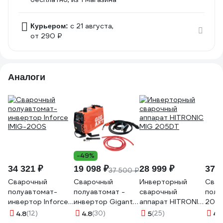
c 21 августа,
Курьером:
от 290 ₽
Аналоги
-49%
34 321 ₽
19 098 ₽
28 999 ₽
37 5
37 500 ₽
Сварочный
Сварочный
Инверторный
Свар
полуавтомат-
полуавтомат -
сварочный
полу
инвертор Inforce
инвертор Gigant
аппарат HITRONIC
200 
IMIG-200S
(200 А; EURO;
MIG 205DT
2W2
4.8
(12)
4.8
(30)
5
(25)
4.
синергия; ПВ 40%)