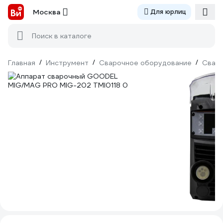
Москва
Для юрлиц
Поиск в каталоге
Главная
/
Инструмент
/
Сварочное оборудование
/
Сваро