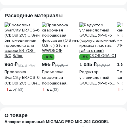
MIG-200S
Расходные материалы
-41%
-5%
964 ₽
995 ₽
1 045 ₽
1 85
192.8 ₽/кг
1 696 ₽
1 100 ₽
Проволока
Проволока
Редуктор
Тефл
SvarCity ER70S-6
сварочная
углекислотный
кана
(СВ08Г2С) 0,8мм
порошковая
GOODEL УР-6-6
м, си
5кг омедненная
флюсовая (0.8 мм;
(корпус алюминий,
мм) 
4.7
(143)
4.4
(13)
5
(
проволока для
0.9 кг) Sturm
крышка пластик,
71/6
сварки ER 70S-
WW0801F
гайка сталь)
6/0,8/5кг
GК4.03.06.06Al.01
О товаре
Аппарат сварочный MIG/MAG PRO MIG-202 GOODEL