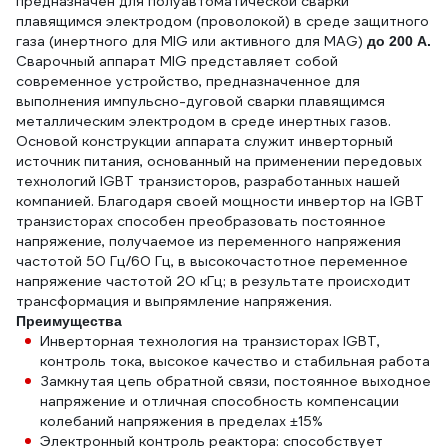
предназначен для полуавтоматической сварки
плавящимся электродом (проволокой) в среде защитного
газа (инертного для MIG или активного для MAG)
до 200 А.
Сварочный аппарат MIG представляет собой
современное устройство, предназначенное для
выполнения импульсно-дуговой сварки плавящимся
металлическим электродом в среде инертных газов.
Основой конструкции аппарата служит инверторный
источник питания, основанный на применении передовых
технологий IGBT транзисторов, разработанных нашей
компанией. Благодаря своей мощности инвертор на IGBT
транзисторах способен преобразовать постоянное
напряжение, получаемое из переменного напряжения
частотой 50 Гц/60 Гц, в высокочастотное переменное
напряжение частотой 20 кГц; в результате происходит
трансформация и выпрямление напряжения.
Преимущества
Инверторная технология на транзисторах IGBT,
контроль тока, высокое качество и стабильная работа
Замкнутая цепь обратной связи, постоянное выходное
напряжение и отличная способность компенсации
колебаний напряжения в пределах ±15%
Электронный контроль реактора: способствует