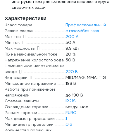
инструментом для выполнения широкого круга
сварочных задач
Характеристики
Класс товара
Профессиональный
Режим сварки
с газом/без газа
Max ток
200 А
Min ток
50 А
Max мощность
9.9 кВт
ПВ на максимальном токе
20 %
Напряжение холостого хода
50 В
Номинальное напряжение на
входе
220 В
Вид сварки
MIG/MAG, MMA, TIG
Min входное напряжение
198 В
Работа при пониженном
напряжении
до 190 В
Степень защиты
IP21S
Охлаждение горелки
воздушное
Разъем горелки
EURO
Max диаметр проволоки
1
Min диаметр проволоки
0.6
Количество подающих