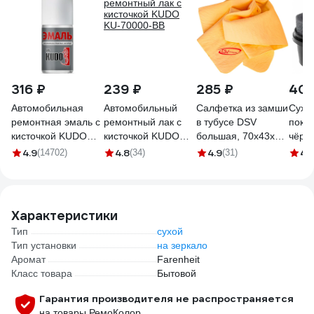
316 ₽
239 ₽
285 ₽
405
Автомобильная
Автомобильный
Салфетка из замши
Сухо
ремонтная эмаль с
ремонтный лак с
в тубусе DSV
покр
кисточкой KUDO
кисточкой KUDO
большая, 70х43х0.2
чёрно
Белый 202 KU-
KU-70000-BB
см R89001
8964
4.9
4.8
4.9
4.
(14702)
(34)
(31)
70202-BB
Характеристики
Тип
сухой
Тип установки
на зеркало
Аромат
Farenheit
Класс товара
Бытовой
Гарантия производителя не распространяется
на товары РемоКолор