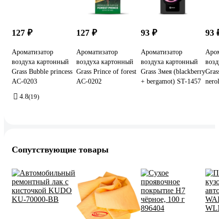
127 ₽
127 ₽
93 ₽
93 
Ароматизатор
Ароматизатор
Ароматизатор
Аро
воздуха картонный
воздуха картонный
воздуха картонный
возд
Grass Bubble princess
Grass Prince of forest
Grass Змея (blackberry
Gras
AC-0203
AC-0202
+ bergamot) ST-1457
nero
4.8
(19)
Сопутствующие товары