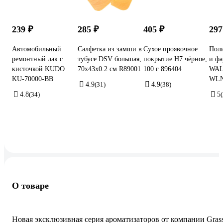
239 ₽
285 ₽
405 ₽
297
Автомобильный
Салфетка из замши в
Сухое проявочное
Поли
ремонтный лак с
тубусе DSV большая,
покрытие H7 чёрное,
и фа
кисточкой KUDO
70х43х0.2 см R89001
100 г 896404
WAL
KU-70000-BB
WLN
4.9
(31)
4.9
(38)
4.8
(34)
5
О товаре
Новая эксклюзивная серия ароматизаторов от компании Gras