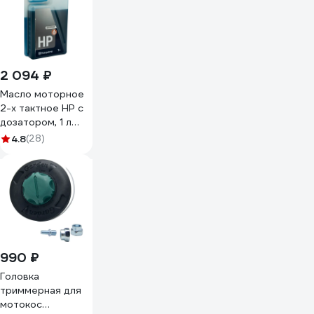
2 094 ₽
Масло моторное
2-х тактное HP с
дозатором, 1 л
Husqvarna
4.8
(28)
5878085-11
990 ₽
Головка
триммерная для
мотокос