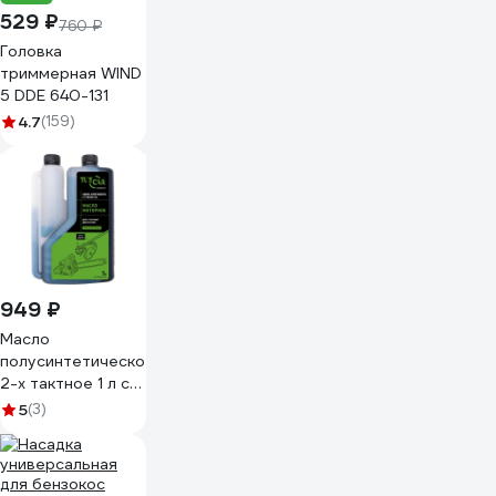
529 ₽
760 ₽
Головка
триммерная WIND
5 DDE 640-131
4.7
(159)
949 ₽
Масло
полусинтетическое
2-х тактное 1 л с
дозатором, API
5
(3)
TC/JACO FD
TUSCAR
301022015-10-2