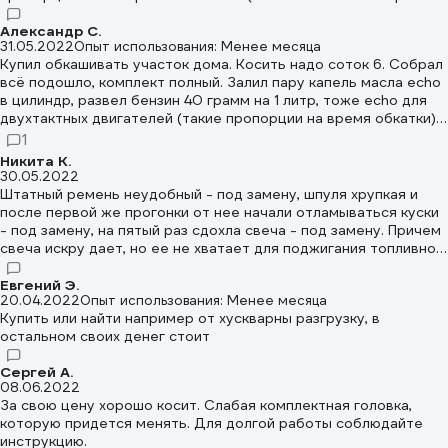
бензина). Режим работы при обкатке - 10 мин. работа 10 мин.
отдых. Если не пренебречь этими рекомендациями, думаю
Александр С.
31.05.2022
Опыт использования: Менее месяца
прослужит долго. При работе не перегревать,
Купил обкашивать участок дома. Косить надо соток 6. Собрал
всё подошло, комплект полный. Залил пару капель масла echo
в цилиндр, развел бензин 40 грамм на 1 литр, тоже echo для
двухтактных двигателей (такие пропорции на время обкатки),
залил, запустил поработал на холостых пару минут, всё
1
отлично. Пошёл косить почти на максимальных оборотах, как
Никита К.
советуют. 10 минут кошу, 10 минут отдыхает пила, так два
30.05.2022
бака сжёг, т.е. 2 литра. Полёт нормальный. Думаю работать
Штатный ремень неудобный - под замену, шпуля хрупкая и
будет.
после первой же прогонки от нее начали отламываться куски
- под замену, на пятый раз сдохла свеча - под замену. Причем
свеча искру дает, но ее не хватает для поджигания топливной
смеси. С учетом всех замен получается еще плюс примерно
1200 руб к стоимости самого триммера.
Евгений Э.
20.04.2022
Опыт использования: Менее месяца
Купить или найти например от хускварны разгрузку, в
остальном своих денег стоит
Сергей А.
08.06.2022
За свою цену хорошо косит. Слабая комплектная головка,
которую придется менять. Для долгой работы соблюдайте
инструкцию.