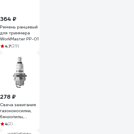
364 ₽
Ремень ранцевый
для триммера
WorkMaster РР-01
4.7
(29)
278 ₽
Свеча зажигания
газонокосилки,
бензопилы,
генераторы BRISK
4
(2)
/1шт./ GARDEN