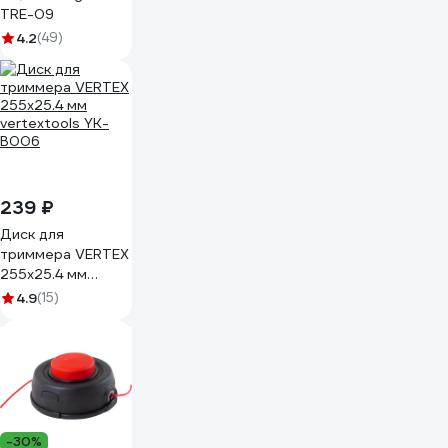
TRE-09
4.2
(49)
239 ₽
Диск для
триммера VERTEX
255х25.4 мм
vertextools YK-
4.9
(15)
B006
-30%