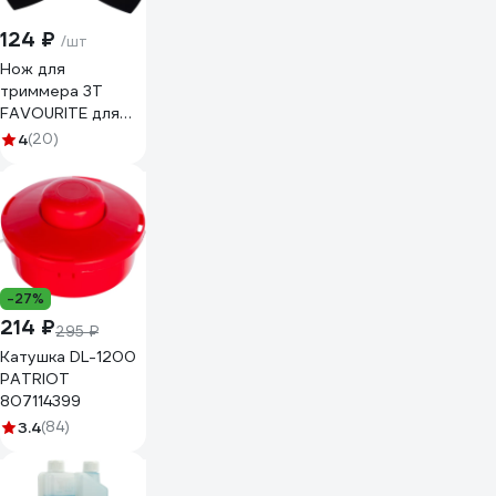
124 ₽
/шт
Нож для
триммера 3T
FAVOURITE для
триммера FBT
4
(20)
3Zknife 135110003
-27%
214 ₽
295 ₽
Катушка DL-1200
PATRIOT
807114399
3.4
(84)