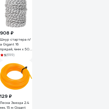
3022 PR15Y
908 ₽
Шнур стартера п/
а Gigant 16
прядей, 4мм x 50м
HRS-72
5
(699)
129 ₽
Леска Звезда 2.4
мм, 15 м Gigant