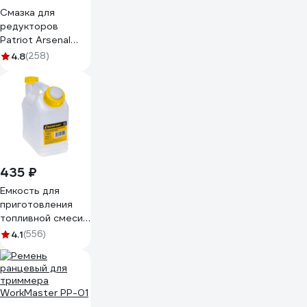
Смазка для
редукторов
Patriot Arsenal
AR-417 855400417
4.8
(258)
435 ₽
Емкость для
приготовления
топливной смеси
(1 л) Champion
4.1
(556)
C1010