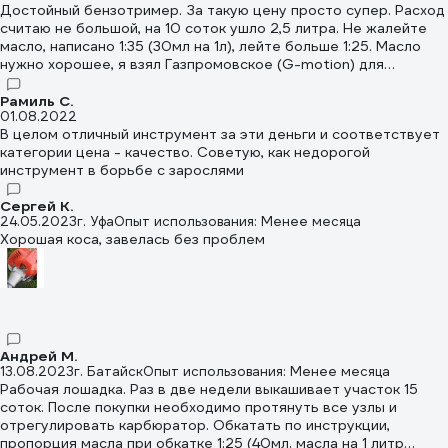
Достойный бензотример. За такую цену просто супер. Расход
считаю не большой, на 10 соток ушло 2,5 литра. Не жалейте
масло, написано 1:35 (30мл на 1л), лейте больше 1:25. Масло
нужно хорошее, я взял Газпромовское (G-motion) для
Патриота. Мас ло и правда качественное, не горит. Посмотрим
сколько проработает. Механизм затяжки штанги в корпусе
Рамиль С.
01.08.2022
сцепления сломал в первый же день. Лопнул. Не тяните
В целом отличный инструмент за эти деньги и соответствует
сильно. Нежно надо. Если руки растут из правильного места,
категории цена - качество. Советую, как недорогой
то легко восстановить. Стачивается лишнее, протачивается
инструмент в борьбе с зарослями
под хомут (хомут нужен качественный, чтоб хорошо затягивал
и не прокручивался), протачивается ещё одна прорезь.
Сергей К.
Ничего не отваливается, проверено 10-тью сотками травы.
24.05.2023
г. Уфа
Опыт использования: Менее месяца
Хорошая коса, завелась без проблем
Андрей М.
13.08.2023
г. Батайск
Опыт использования: Менее месяца
Рабочая лошадка. Раз в две недели выкашивает участок 15
соток. После покупки необходимо протянуть все узлы и
отрегулировать карбюратор. Обкатать по инструкции,
пропорция масла при обкатке 1:25 (40мл. масла на 1 литр