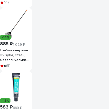
универсальная
1
(1)
EVOline 4
адаптера в
комплекте,
нейлон, упаковка
пакет THUNIEVO
-14%
885 ₽
1 029 ₽
Грабли веерные
22 зуба, сталь,
металлический
черенок Вихрь
5
(9)
73/7/1/11
-13%
583 ₽
669 ₽